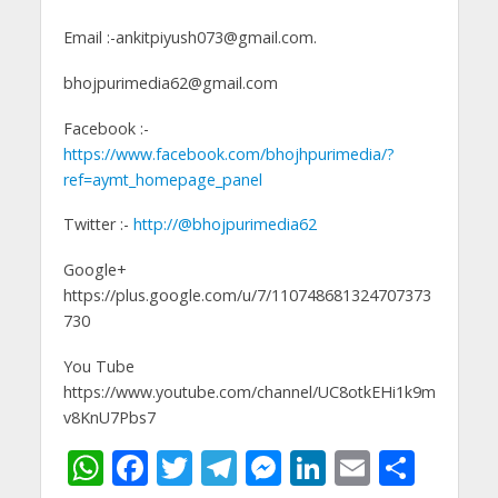
Email :-ankitpiyush073@gmail.com.
bhojpurimedia62@gmail.com
Facebook :-
https://www.facebook.com/bhojhpurimedia/?
ref=aymt_homepage_panel
Twitter :-
http://@bhojpurimedia62
Google+
https://plus.google.com/u/7/110748681324707373
730
You Tube
https://www.youtube.com/channel/UC8otkEHi1k9m
v8KnU7Pbs7
W
F
T
T
M
Li
E
S