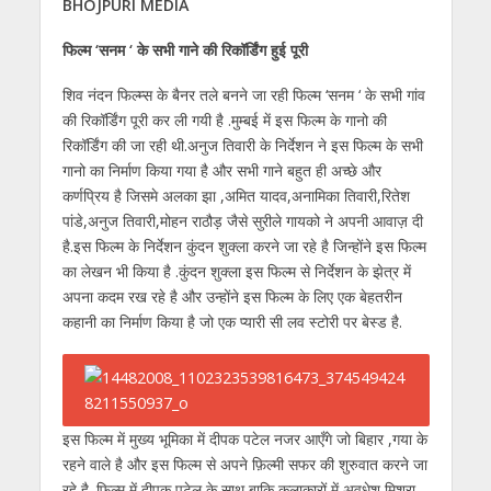
BHOJPURI MEDIA
at
e
itt
e
ss
k
ai
ar
s
b
er
gr
e
e
l
e
फिल्म ‘सनम ‘ के सभी गाने की रिकॉर्डिंग हुई पूरी
A
o
a
n
dI
शिव नंदन फिल्म्स के बैनर तले बनने जा रही फिल्म ‘सनम ‘ के सभी गांव
p
o
m
g
n
की रिकॉर्डिंग पूरी कर ली गयी है .मुम्बई में इस फिल्म के गानो की
रिकॉर्डिंग की जा रही थी.अनुज तिवारी के निर्देशन ने इस फिल्म के सभी
p
k
er
गानो का निर्माण किया गया है और सभी गाने बहुत ही अच्छे और
कर्णप्रिय है जिसमे अलका झा ,अमित यादव,अनामिका तिवारी,रितेश
पांडे,अनुज तिवारी,मोहन राठौड़ जैसे सुरीले गायको ने अपनी आवाज़ दी
है.इस फिल्म के निर्देशन कुंदन शुक्ला करने जा रहे है जिन्होंने इस फिल्म
का लेखन भी किया है .कुंदन शुक्ला इस फिल्म से निर्देशन के झेत्र में
अपना कदम रख रहे है और उन्होंने इस फिल्म के लिए एक बेहतरीन
कहानी का निर्माण किया है जो एक प्यारी सी लव स्टोरी पर बेस्ड है.
इस फिल्म में मुख्य भूमिका में दीपक पटेल नजर आएँगे जो बिहार ,गया के
रहने वाले है और इस फिल्म से अपने फ़िल्मी सफर की शुरुवात करने जा
रहे है .फिल्म में दीपक पटेल के साथ बाकि कलाकारों में अवधेश मिश्रा