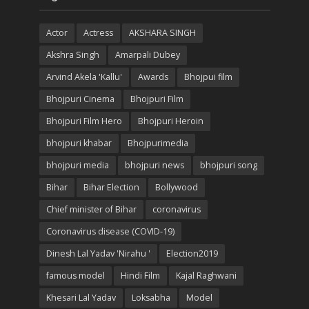
Actor
Actress
AKSHARA SINGH
Akshra Singh
Amarpali Dubey
Arvind Akela 'Kallu'
Awards
Bhojpui film
Bhojpuri Cinema
Bhojpuri Film
Bhojpuri Film Hero
Bhojpuri Heroin
bhojpuri khabar
Bhojpurimedia
bhojpuri media
bhojpuri news
bhojpuri song
Bihar
Bihar Election
Bollywood
Chief minister of Bihar
coronavirus
Coronavirus disease (COVID-19)
Dinesh Lal Yadav 'Nirahu '
Election2019
famous model
Hindi Film
Kajal Raghwani
Khesari Lal Yadav
Loksabha
Model