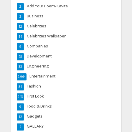
Add Your Poem/Kavita
2
Business
3
Celebrities
12
Celebrities Wallpaper
14
Companies
9
Development
78
Engineering
33
Entertainment
2,964
Fashion
84
First Look
243
Food & Drinks
9
Gadgets
12
GALLARY
7