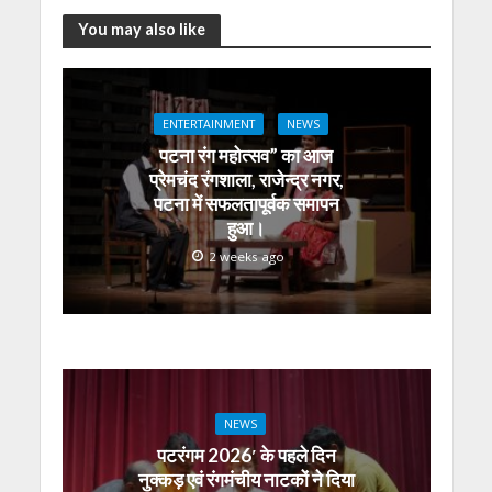
h
ac
w
el
e
n
m
h
at
e
itt
e
ss
k
ai
ar
You may also like
s
b
er
gr
e
e
l
e
A
o
a
n
dI
ENTERTAINMENT
NEWS
p
o
m
g
n
पटना रंग महोत्सव” का आज
p
k
er
प्रेमचंद रंगशाला, राजेन्द्र नगर,
पटना में सफलतापूर्वक समापन
हुआ।
2 weeks ago
NEWS
पटरंगम 2026′ के पहले दिन
नुक्कड़ एवं रंगमंचीय नाटकों ने दिया