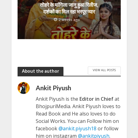
तोहरे के मांगिला जानु हुआ रिलीज,
दर्शकों का मिल रहा भरपूर प्यार
2 weeks ago
VIEW ALL POSTS
About the author
Ankit Piyush
Ankit Piyush is the
Editor in Chief
at
BhojpuriMedia. Ankit Piyush loves to
Read Book and He also loves to do
Social Works. You can Follow him on
facebook
@ankit.piyush18
or follow
him on instagram
@ankitpiyush
.