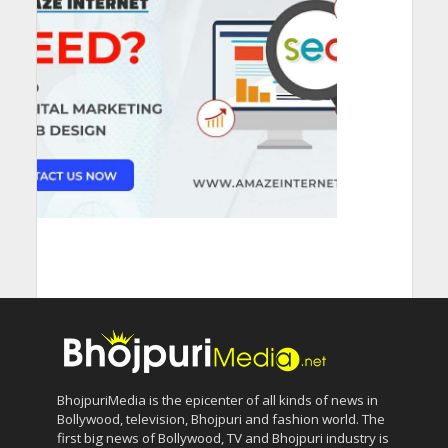
BhojpuriMedia is the epicenter of all kinds of news in
Bollywood, television, Bhojpuri and fashion world. The
first big news of Bollywood, TV and Bhojpuri industry is