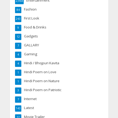
Entertainment
2,964
Fashion
84
First Look
243
Food & Drinks
9
Gadgets
12
GALLARY
7
Gaming
4
Hindi / Bhojpuri Kavita
4
Hindi Poem on Love
1
Hindi Poem on Nature
1
Hindi Poem on Patriotic
3
Internet
7
Latest
143
Movie Trailer
12