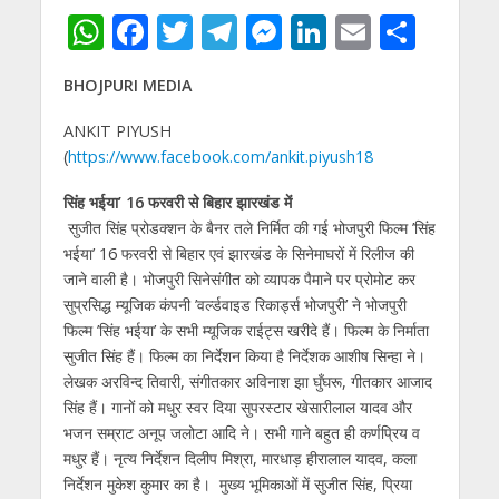
W
F
T
T
M
Li
E
S
h
ac
w
el
e
n
m
h
BHOJPURI MEDIA
at
e
itt
e
ss
k
ai
ar
s
b
er
gr
e
e
l
e
ANKIT PIYUSH
(
https://www.facebook.com/ankit.piyush18
A
o
a
n
dI
p
o
m
g
n
सिंह भईया’ 16 फरवरी से बिहार झारखंड में
सुजीत सिंह प्रोडक्शन के बैनर तले निर्मित की गई भोजपुरी फिल्म ’सिंह
p
k
er
भईया’ 16 फरवरी से बिहार एवं झारखंड के सिनेमाघरों में रिलीज की
जाने वाली है। भोजपुरी सिनेसंगीत को व्यापक पैमाने पर प्रोमोट कर
सुप्रसिद्ध म्यूजिक कंपनी ’वर्ल्डवाइड रिकार्ड्स भोजपुरी’ ने भोजपुरी
फिल्म ’सिंह भईया’ के सभी म्यूजिक राईट्स खरीदे हैं। फिल्म के निर्माता
सुजीत सिंह हैं। फिल्म का निर्देशन किया है निर्देशक आशीष सिन्हा ने।
लेखक अरविन्द तिवारी, संगीतकार अविनाश झा घुँघरू, गीतकार आजाद
सिंह हैं। गानों को मधुर स्वर दिया सुपरस्टार खेसारीलाल यादव और
भजन सम्राट अनूप जलोटा आदि ने। सभी गाने बहुत ही कर्णप्रिय व
मधुर हैं। नृत्य निर्देशन दिलीप मिश्रा, मारधाड़ हीरालाल यादव, कला
निर्देशन मुकेश कुमार का है। मुख्य भूमिकाओं में सुजीत सिंह, प्रिया