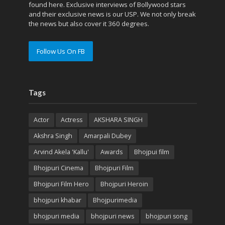
found here. Exclusive interviews of Bollywood stars
and their exclusive news is our USP. We not only break
the news but also cover it 360 degrees.
Follow Us On FB
Tags
Actor
Actress
AKSHARA SINGH
Akshra Singh
Amarpali Dubey
Arvind Akela 'Kallu'
Awards
Bhojpui film
Bhojpuri Cinema
Bhojpuri Film
Bhojpuri Film Hero
Bhojpuri Heroin
bhojpuri khabar
Bhojpurimedia
bhojpuri media
bhojpuri news
bhojpuri song