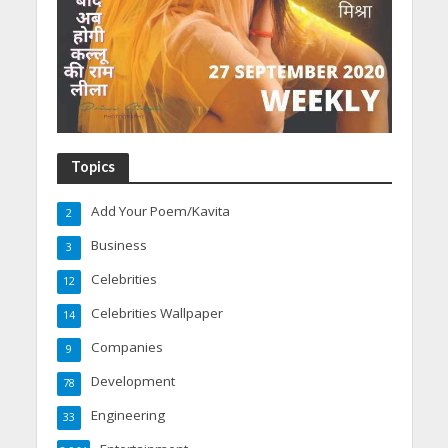
Topics
Add Your Poem/Kavita
2
Business
3
Celebrities
12
Celebrities Wallpaper
14
Companies
9
Development
78
Engineering
33