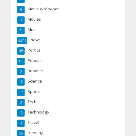
Movie Wallpaper
6
Movies
12
Music
21
News
6,816
Politics
168
Popular
61
Robotics
3
Science
13
Sports
17
Tech
3
Technology
10
Travel
9
trending
55