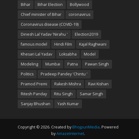
Bihar
Bihar Election
Bollywood
Chief minister of Bihar
coronavirus
Coronavirus disease (COVID-19)
Dinesh Lal Yadav 'Nirahu '
Election2019
famous model
Hindi Film
Kajal Raghwani
Khesari Lal Yadav
Loksabha
Model
Modeling
Mumbai
Patna
Pawan Singh
Politics
Pradeep Pandey 'Chintu '
Pramod Premi
Rakesh Mishra
Ravi Kishan
Ritesh Panday
Ritu Singh
Samar Singh
Sanjay Bhushan
Yash Kumar
Copyright © 2026. Created by
BhojpuriMedia
. Powered
by
AmazeInternet
.