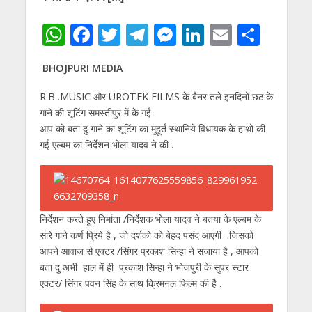
W
F
T
T
M
Li
E
S
h
ac
w
el
e
n
m
h
BHOJPURI MEDIA
at
e
itt
e
ss
k
ai
ar
s
b
er
gr
e
e
l
e
R.B .MUSIC और UROTEK FILMS के बैनर तले इनदिनों छठ के
गाने की शूटिंग समस्तीपुर में के गई .
A
o
a
n
dI
आप को बता दु गाने का शूटिंग का मुहूर्त स्थानिये विधायक के हाथो की
p
o
m
g
n
गई एल्बम का निर्देशन भोला यादव ने की .
p
k
er
निर्देशन करते हुए निर्माता /निर्देशक भोला यादव ने बतया के एल्बम के
सारे गाने कर्ण प्रिये है , जो दर्शको को बेहद पसंद आएगी .जिसको
आपने आवाज से एक्टर /सिंगर प्रकाश सिन्हा ने सजाया है , आपको
बता दु अभी हाल में ही प्रकाश सिन्हा ने भोजपुरी के सुपर स्टार
एक्टर/ सिंगर पवन सिंह के साथ क्रिमनल फिल्म की है .