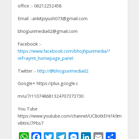
office :- 06212252458
Email :-ankitpiyush073@gmail.com.
bhojpurimedia62@gmail.com
Facebook :-
https://www.facebook.com/bhojhpurimedia/?
ref=aymt_homepage_panel
Twitter :-
http://@bhojpurimedia62
Google+ https://plus.google.c
m/u/7/110748681324707373730
You Tube
https://www.youtube.com/channel/UC8otkEHi1k9m
v8KnU7Pbs7
W
F
T
T
M
Li
E
S