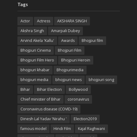
Tags
Actor
Actress
AKSHARA SINGH
Akshra Singh
Amarpali Dubey
Arvind Akela 'Kallu'
Awards
Bhojpui film
Bhojpuri Cinema
Bhojpuri Film
Bhojpuri Film Hero
Bhojpuri Heroin
bhojpuri khabar
Bhojpurimedia
bhojpuri media
bhojpuri news
bhojpuri song
Bihar
Bihar Election
Bollywood
Chief minister of Bihar
coronavirus
Coronavirus disease (COVID-19)
Dinesh Lal Yadav 'Nirahu '
Election2019
famous model
Hindi Film
Kajal Raghwani