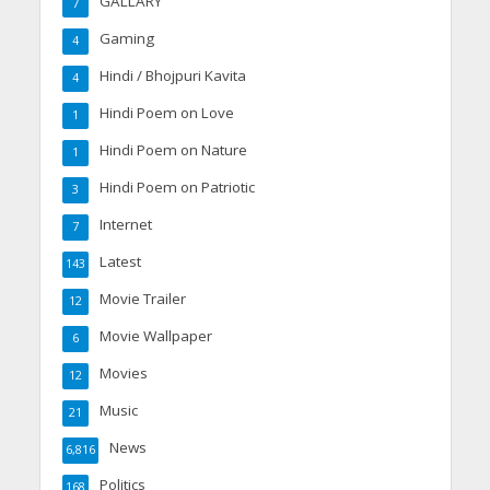
GALLARY
7
Gaming
4
Hindi / Bhojpuri Kavita
4
Hindi Poem on Love
1
Hindi Poem on Nature
1
Hindi Poem on Patriotic
3
Internet
7
Latest
143
Movie Trailer
12
Movie Wallpaper
6
Movies
12
Music
21
News
6,816
Politics
168