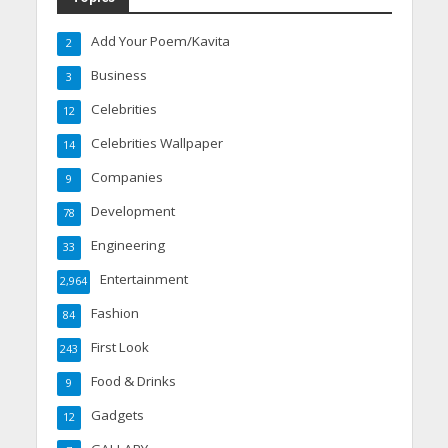
Add Your Poem/Kavita
2
Business
3
Celebrities
12
Celebrities Wallpaper
14
Companies
9
Development
78
Engineering
33
Entertainment
2,964
Fashion
84
First Look
243
Food & Drinks
9
Gadgets
12