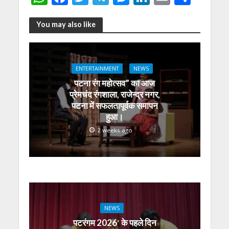
h
ac
w
el
e
n
m
h
at
e
itt
e
ss
k
ai
ar
You may also like
s
b
er
gr
e
e
l
e
A
o
a
n
dI
ENTERTAINMENT
NEWS
p
o
m
g
n
पटना रंग महोत्सव” का आज
p
k
er
प्रेमचंद रंगशाला, राजेन्द्र नगर,
पटना में सफलतापूर्वक समापन
हुआ।
2 weeks ago
NEWS
पटरंगम 2026′ के पहले दिन