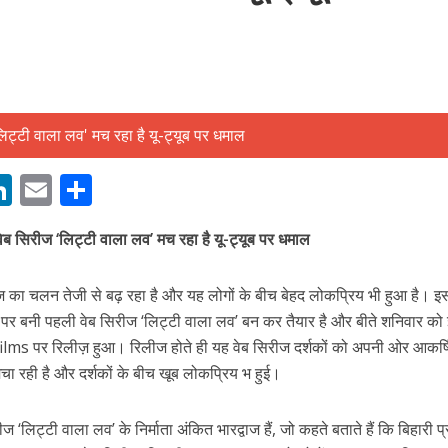
बम गीत तोहरे के मांगिला जानु हुआ रिलीज, दर्शकों का मिल रहा भरपूर प्यार
M
Li
E
S
n
m
h
वेब सिरीज ‘लिट्टी वाला लव’ मच रहा है यू-ट्यूब पर धमाल
s
k
ai
ar
e
l
e
 सिरीज का चलन तेजी से बढ़ रहा है और यह लोगों के बीच बेहद लोकप्रिय भी हुआ है। इ
dI
ी पर बनी पहली वेब सिरीज ‘लिट्टी वाला लव’ बन कर तैयार है और बीते शनिवार क
n
lms पर रिलीज़ हुआ। रिलीज होते ही यह वेब सिरीज दर्शकों को अपनी ओर आकर्ष
r
 रही है और दर्शकों के बीच खूब लोकप्रिय भ हुई।
ोजपुरी का नया धमाकेदार गाना जल्द, दुबई की खूबसूरत लोकेशन्स पर हो रही है शूटिंग
‘लिट्टी वाला लव’ के निर्माता अंकित भारद्वाज हैं, जो कहते बताते हैं कि बिहारी प