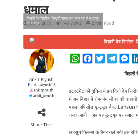
धमाल
बिहारी वेब सिरीज 'लिट्टी वाला लव' मच रहा है यू-ट्यूब
July 2, 2019
146 Views
2 Min Read
पर धमाल
शिवानी सिंह का नया बोल
W
F
T
T
h
ac
w
el
e
बिहारी 
at
e
itt
e
s
Ankit Piyush
s
b
er
gr
e
ankit.piyush18
ankitpiyush
इंटरटेंमेंट की दुनिया में इन दिनों वेब
A
o
a
n
ankit_piyush
में अब बिहार में रोमकॉम जोनर की कहान
p
o
m
g
पहला एपिसोड यू-ट्यूब चैनलLahsun fi
p
k
e
नजर आयी। अब यह यू-ट्यूब पर धमाल मचा
Share This!
वर्ल्डवाइड रिकॉर्ड्स भ
लहसुन फिल्म्स के बैनर तले बनी इस सीरीज 