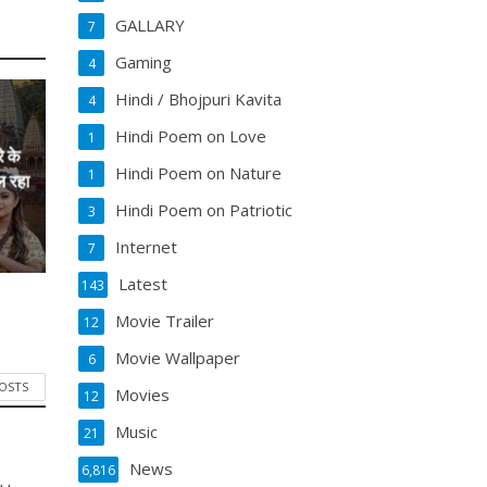
GALLARY
7
Gaming
4
Hindi / Bhojpuri Kavita
4
Hindi Poem on Love
1
े के
Hindi Poem on Nature
1
ल रहा
Hindi Poem on Patriotic
3
Internet
7
Latest
143
Movie Trailer
12
Movie Wallpaper
6
POSTS
Movies
12
Music
21
News
6,816