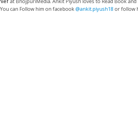
hief
at BhojpuriMedia. Ankit Piyush loves to Read Book and
. You can Follow him on facebook
@ankit.piyush18
or follow 
ी शंकर की प्रेम कहानी” ने मचाया धमाल
ने तोड़ दिया दिव्या त्यागी का सब्र, कैमरा बंद होने के बाद भी नहीं थमे आंसू