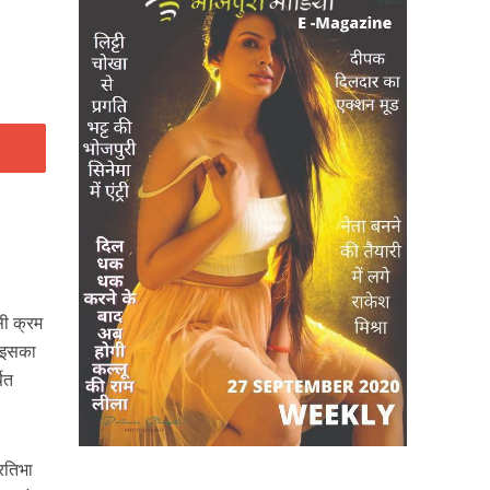
सी क्रम
ो इसका
ित
्रतिभा