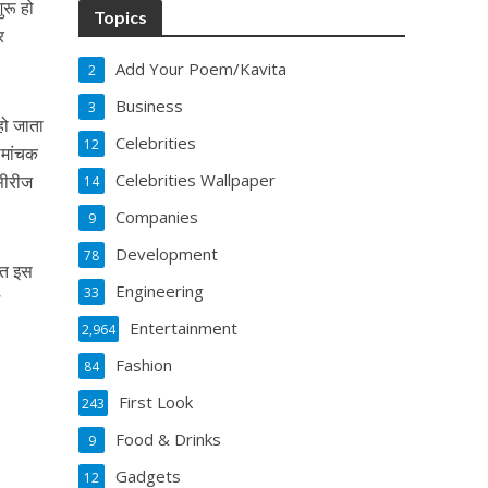
ुरू हो
Topics
र
Add Your Poem/Kavita
2
Business
3
 हो जाता
Celebrities
12
ोमांचक
Celebrities Wallpaper
 सीरीज
14
Companies
9
Development
78
खित इस
Engineering
33
श
Entertainment
2,964
Fashion
84
First Look
243
Food & Drinks
9
Gadgets
12