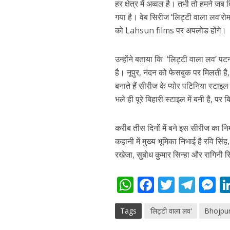
हर क्षेत्र में अव्‍वल है। तभी तो हमने ज
गया है। वेब सिरीज ‘लिट्टी वाला लव’रोम
को Lahsun films पर अपलोड होंगे।
उन्‍होंने बताया कि ‘लिट्टी वाला लव’ पटन
है। नूपुर, नंदन को फेसबुक पर मिलती 
बनाते हैं सीरीज के प्‍योर पटिनिया स्‍ट
भले ही पूरे बिहारी स्टाइल में बनी है, पर
पवन सिंह का बॉलीवुड म
करीब तीस दिनों में बने इस सीरीज का निर
कहानी में मुख्य भूमिका निभाई है रवि सिं
रखेजा, सुबोध कुमार सिन्हा और रागिनी सिन
W
F
T
T
h
ac
w
el
e
Tags
'लिट्टी वाला लव'
Bhojpu
at
e
itt
e
s