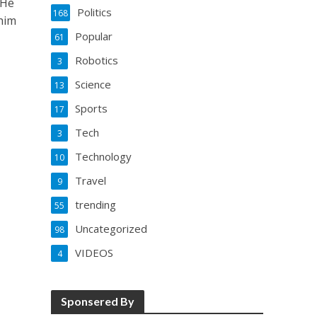
 He
Politics
168
him
Popular
61
Robotics
3
Science
13
Sports
17
Tech
3
Technology
10
Travel
9
trending
55
Uncategorized
98
VIDEOS
4
Sponsered By