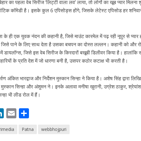
ब बिहार का पहला वेब सिरीज ‘लिट्टी वाला लव’ लाया, तो लोगों का खूब प्‍यार मिलना श
ांटिक कॉमेडी है। इसके कुल 6 एपिसोड्स होंगे, जिसके लेटेस्‍ट एपिसोड हर शनिवा
ा के ही एक युवक नंदन की कहानी है, जिसे माउंट कारमेल में पढ़ रही नूपुर से प्यार
है, जिसे पाने के लिए साथ देता है उसका बचपन का दोस्त लल्लन। कहानी को और र
ाइल में डायलॉग्स, जिसे इस वेब सिरीज के किरदारों बखूबी डिलीवर किया है। हालांकि
 बिहारियों के प्रति देश में जो धारणा बनी है, उसपर कठोर कटाक्ष भी करती है।
ें महाधमाका, ‘सिर्फ आपके’ की शूटिंग लखनऊ और भोपाल में हुई पूरी”
्माण अंकित भारद्वाज और निर्देशन मुस्कान सिन्हा ने किया है। अशेष सिंह द्वारा लि
ह, मुस्कान सिन्हा और अंशुमन ने। इनके अलावा मनीषा खुरानी, उग्रेश ठाकुर, श्रेयां
्हा भी लीड रोल में हैं।
M
Li
E
S
n
m
h
rimedia
Patna
webbhojpuri
s
k
ai
ar