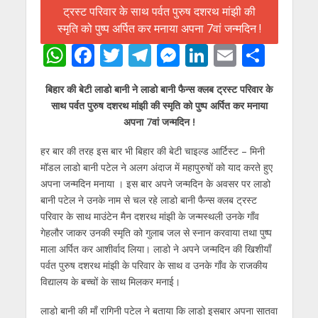
W
F
T
T
M
Li
E
S
h
ac
w
el
e
n
m
h
बिहार की बेटी लाडो बानी ने लाडो बानी फैन्स क्लब ट्रस्ट परिवार के
at
e
itt
e
ss
k
ai
ar
साथ पर्वत पुरुष दशरथ मांझी की स्मृति को पुष्प अर्पित कर मनाया
s
b
er
gr
e
e
l
e
अपना 7वां जन्मदिन !
A
o
a
n
dI
हर बार की तरह इस बार भी बिहार की बेटी चाइल्ड आर्टिस्ट – मिनी
p
o
m
g
n
मॉडल लाडो बानी पटेल ने अलग अंदाज में महापुरुषों को याद करते हुए
p
k
er
अपना जन्मदिन मनाया । इस बार अपने जन्मदिन के अवसर पर लाडो
बानी पटेल ने उनके नाम से चल रहे लाडो बानी फैन्स क्लब ट्रस्ट
परिवार के साथ माउंटेन मैन दशरथ मांझी के जन्मस्थली उनके गाँव
गेहलौर जाकर उनकी स्मृति को गुलाब जल से स्नान करवाया तथा पुष्प
माला अर्पित कर आशीर्वाद लिया। लाडो ने अपने जन्मदिन की खिशीयाँ
पर्वत पुरुष दशरथ मांझी के परिवार के साथ व उनके गाँव के राजकीय
विद्यालय के बच्चों के साथ मिलकर मनाई।
लाडो बानी की माँ रागिनी पटेल ने बताया कि लाडो इसबार अपना सातवा