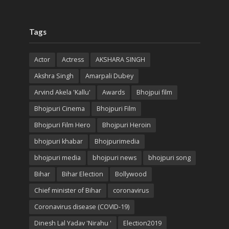
Tags
Actor
Actress
AKSHARA SINGH
Akshra Singh
Amarpali Dubey
Arvind Akela 'Kallu'
Awards
Bhojpui film
Bhojpuri Cinema
Bhojpuri Film
Bhojpuri Film Hero
Bhojpuri Heroin
bhojpuri khabar
Bhojpurimedia
bhojpuri media
bhojpuri news
bhojpuri song
Bihar
Bihar Election
Bollywood
Chief minister of Bihar
coronavirus
Coronavirus disease (COVID-19)
Dinesh Lal Yadav 'Nirahu '
Election2019