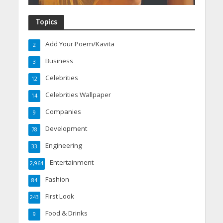
Topics
Add Your Poem/Kavita
2
Business
3
Celebrities
12
Celebrities Wallpaper
14
Companies
9
Development
78
Engineering
33
Entertainment
2,964
Fashion
84
First Look
243
Food & Drinks
9