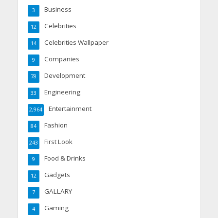
Business
3
Celebrities
12
Celebrities Wallpaper
14
Companies
9
Development
78
Engineering
33
Entertainment
2,964
Fashion
84
First Look
243
Food & Drinks
9
Gadgets
12
GALLARY
7
Gaming
4