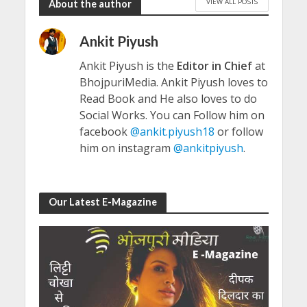
VIEW ALL POSTS
About the author
Ankit Piyush
Ankit Piyush is the
Editor in Chief
at
BhojpuriMedia. Ankit Piyush loves to
Read Book and He also loves to do
Social Works. You can Follow him on
facebook
@ankit.piyush18
or follow
him on instagram
@ankitpiyush
.
Our Latest E-Magazine