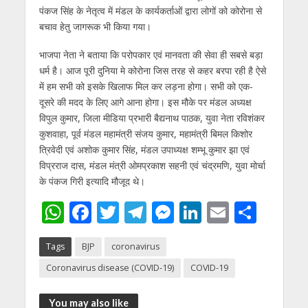
p
k
er
पंकज सिंह के नेतृत्व में मंडल के कार्यकर्ताओं द्वारा लोगों को कोरोना से
बचाव हेतु जागरूक भी किया गया।
भाजपा नेता ने बताया कि परोपकार एवं मानवता की सेवा ही सबसे बड़ा
धर्म है। आज पूरी दुनिया मे कोरोना जिस तरह से कहर बरपा रही है ऐसे
में हम सभी को इसके खिलाफ मिल कर लड़ना होगा। सभी को एक-
दूसरे की मदद के लिए आगे आना होगा। इस मौके पर मंडल अध्यक्ष
विपुल कुमार, जिला मीडिया प्रभारी बैद्यनाथ पाठक, युवा नेता रविशंकर
कुशवाहा, पूर्व मंडल महामंत्री संजय कुमार, महामंत्री बिमल किशोर
त्रिवेदी एवं अशोक कुमार सिंह, मंडल उपाध्यक्ष शम्भू कुमार झा एवं
विप्रराज दास, मंडल मंत्री ओमप्रकाश सहनी एवं चंद्रमणि, युवा मोर्चा
के पंकज गिरी इत्यादि मौजूद थे।
W
F
T
T
M
Li
E
S
h
ac
w
el
e
n
m
h
Tags
BJP
coronavirus
at
e
itt
e
ss
k
ai
ar
Coronavirus disease (COVID-19)
COVID-19
s
b
er
gr
e
e
l
e
A
o
a
n
dI
You may also like