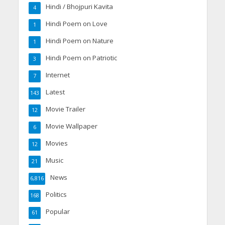
Hindi / Bhojpuri Kavita
4
Hindi Poem on Love
1
Hindi Poem on Nature
1
Hindi Poem on Patriotic
3
Internet
7
Latest
143
Movie Trailer
12
Movie Wallpaper
6
Movies
12
Music
21
News
6,816
Politics
168
Popular
61