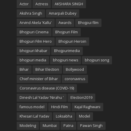
Actor
Actress
AKSHARA SINGH
Akshra Singh
Amarpali Dubey
Arvind Akela 'Kallu'
Awards
Bhojpui film
Bhojpuri Cinema
Bhojpuri Film
Bhojpuri Film Hero
Bhojpuri Heroin
bhojpuri khabar
Bhojpurimedia
bhojpuri media
bhojpuri news
bhojpuri song
Bihar
Bihar Election
Bollywood
Chief minister of Bihar
coronavirus
Coronavirus disease (COVID-19)
Dinesh Lal Yadav 'Nirahu '
Election2019
famous model
Hindi Film
Kajal Raghwani
Khesari Lal Yadav
Loksabha
Model
Modeling
Mumbai
Patna
Pawan Singh