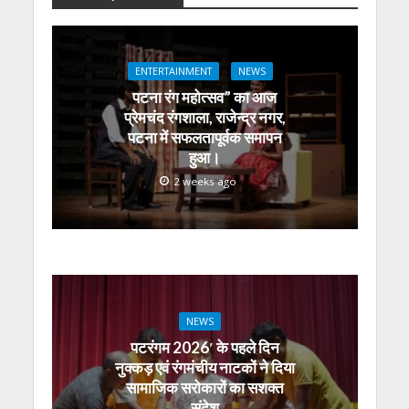
p
o
m
g
n
p
k
er
ENTERTAINMENT
NEWS
पटना रंग महोत्सव” का आज
प्रेमचंद रंगशाला, राजेन्द्र नगर,
पटना में सफलतापूर्वक समापन
हुआ।
2 weeks ago
NEWS
पटरंगम 2026′ के पहले दिन
नुक्कड़ एवं रंगमंचीय नाटकों ने दिया
सामाजिक सरोकारों का सशक्त
संदेश