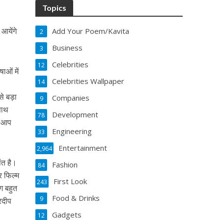
Topics
आयेंगे
Add Your Poem/Kavita
2
Business
3
Celebrities
12
ाओं में
Celebrities Wallpaper
14
े बड़ा
Companies
9
साथ
Development
78
ही आप
Engineering
33
Entertainment
2,964
ंत है।
Fashion
84
र फिल्म
First Look
243
ंग बहुत
Food & Drinks
9
रदीप
Gadgets
12