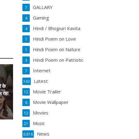
GALLARY
7
Gaming
4
Hindi / Bhojpuri Kavita
4
Hindi Poem on Love
1
Hindi Poem on Nature
1
Hindi Poem on Patriotic
3
Internet
7
Latest
143
े के
Movie Trailer
12
ल रहा
Movie Wallpaper
6
Movies
12
Music
21
News
6,816