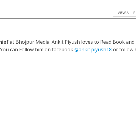
VIEW ALL 
ी शंकर की प्रेम कहानी” ने मचाया धमाल
hief
at BhojpuriMedia. Ankit Piyush loves to Read Book and
. You can Follow him on facebook
@ankit.piyush18
or follow 
ने तोड़ दिया दिव्या त्यागी का सब्र, कैमरा बंद होने के बाद भी नहीं थमे आंसू