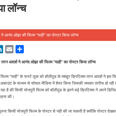
या लॉन्च
बम गीत तोहरे के मांगिला जानु हुआ रिलीज, दर्शकों का मिल रहा भरपूर प्यार
M
Li
E
S
n
m
h
स तरन आदर्श ने आनंद ओझा की फिल्म “माही” का पोस्टर किया लॉन्च
s
k
ai
ar
e
l
e
ल्म “माही” के फर्स्ट लुक को बॉलीवुड के मशहूर क्रिटिक्स तरन आदर्श ने इस फि
dI
 अकाउंट के माध्यम से सोशल मीडिया में शेयर किया जिसकी जमकर तारीफ हो रही 
n
 रहा है की किसी भोजपुरी फिल्म को बॉलीवुड के इतने बड़े क्रिटिक्स ने अपने डिज
r
राहना की।
ोजपुरी का नया धमाकेदार गाना जल्द, दुबई की खूबसूरत लोकेशन्स पर हो रही है शूटिंग
ुलना किसी भोजपुरी फिल्म के पोस्टर से नही की जा सकती है क्योंकि पोस्टर देखक