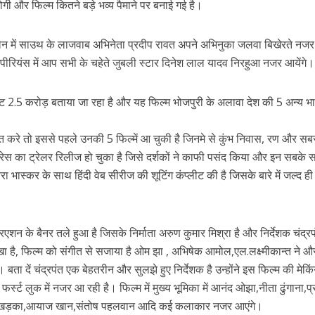
ी और फिल्म कितने बड़े भव्य पैमाने पर बनाई गई है।
लेन में साउथ के लाजवाब अभिनेता प्रदीप रावत अपने अभिनुका जलवा बिखेरते नजर 
पीरियंस में आप सभी के चहेते जुबली स्टार दिनेश लाल यादव निरहुआ नजर आयेंगे।
2.5 करोड़ बताया जा रहा है और यह फिल्म भोजपुरी के अलावा देश की 5 अन्य भाष
बात करे तो इससे पहले उनकी 5 फिल्में आ चुकी है जिनमे से कुंभ निवास, रण और सबस
ें महाधमाका, ‘सिर्फ आपके’ की शूटिंग लखनऊ और भोपाल में हुई पूरी”
रेस का ट्रेलर रिलीज हो चुका है जिसे दर्शकों ने काफी पसंद किया और इन सबके 
्वरा भास्कर के साथ हिंदी वेब सीरीज की शूटिंग कंप्लीट की है जिसके बारे में जल्द 
िएशन के बैनर तले हुआ है जिसके निर्माता अरुण कुमार मिश्रा है और निर्देशक चंद्रप
 है, फिल्म को संगीत से सजाया है ओम झा , अभिषेक आमोल,एल.लक्ष्मीकान्त ने औ
। बता दें चंद्रपंत एक बेहतरीन और सुलझे हुए निर्देशक है उन्होंने इस फिल्म की मेकि
्ट लुक में नजर आ रही है। फिल्म में मुख्य भूमिका में आनंद ओझा,नीता ढुंगाना,प्
रेन खड़का,आयाज खान,संतोष पहलवान आदि कई कलाकार नजर आएंगे।