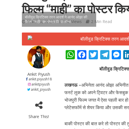
फिल्म “माही” का पोस्टर कि
बॉलीवुड क्रिटिक्स तरन आदर्श ने आनंद ओझा की
March 3, 2023
138 Views
2 Min Read
फिल्म "माही" का पोस्टर किया लॉन्च
शिवानी सिंह का नया बोल
W
F
T
T
h
ac
w
el
e
बॉलीवुड क्रिटिक्
at
e
itt
e
s
Ankit Piyush
s
b
er
gr
e
ankit.piyush18
ankitpiyush
लखनऊ –
अभिनेता आनंद ओझा अभिनीत फि
A
o
a
n
ankit_piyush
फर्स्ट लुक को अपने ट्विटर और फेसबुक
p
o
m
g
भोजपुरी फिल्म जगत में ऐसा पहली बार हो
p
k
e
प्लेटेसफॉर्म से शेयर किया और उसकी स
Share This!
वर्ल्डवाइड रिकॉर्ड्स भ
बाकी पोस्टर की बात करे तो पोस्टर की त