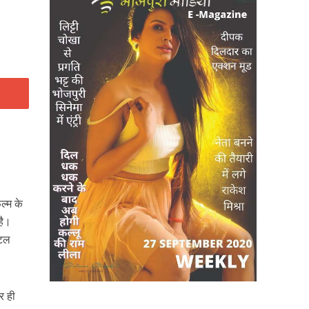
ल्म के
है।
िटल
र ही