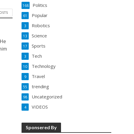
Politics
168
POSTS
Popular
61
Robotics
3
Science
13
 He
Sports
17
him
Tech
3
Technology
10
Travel
9
trending
55
Uncategorized
98
VIDEOS
4
Sponsered By