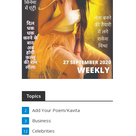
Topics
Add Your Poem/Kavita
2
Business
3
Celebrities
12