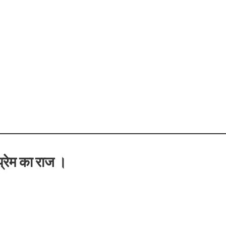
बम गीत तोहरे के मांगिला जानु हुआ रिलीज, दर्शकों का मिल रहा भरपूर प्यार
प्रेम का राज ।
ोजपुरी का नया धमाकेदार गाना जल्द, दुबई की खूबसूरत लोकेशन्स पर हो रही है शूटिंग