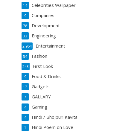
Celebrities Wallpaper
14
Companies
9
Development
78
Engineering
33
Entertainment
2,964
Fashion
84
First Look
243
Food & Drinks
9
Gadgets
12
GALLARY
7
Gaming
4
Hindi / Bhojpuri Kavita
4
Hindi Poem on Love
1