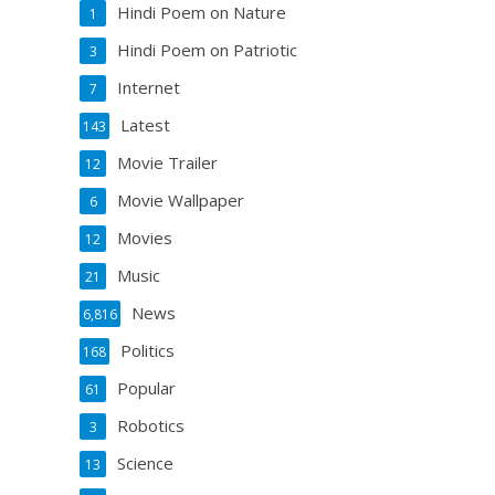
Hindi Poem on Nature
1
Hindi Poem on Patriotic
3
Internet
7
Latest
143
Movie Trailer
12
Movie Wallpaper
6
Movies
12
Music
21
News
6,816
Politics
168
Popular
61
Robotics
3
Science
13