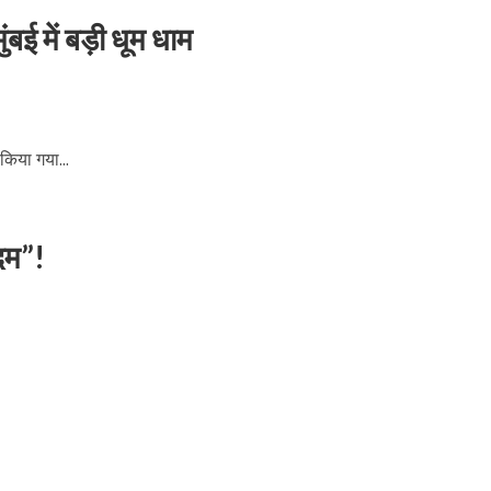
ई में बड़ी धूम धाम
किया गया...
ें महाधमाका, ‘सिर्फ आपके’ की शूटिंग लखनऊ और भोपाल में हुई पूरी”
”दम”!