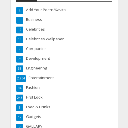
Add Your Poem/Kavita
2
Business
3
Celebrities
12
Celebrities Wallpaper
14
Companies
9
Development
78
Engineering
33
Entertainment
2,964
Fashion
84
First Look
243
Food & Drinks
9
Gadgets
12
GALLARY
7