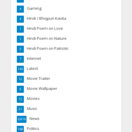
Gaming
4
Hindi / Bhojpuri Kavita
4
Hindi Poem on Love
1
Hindi Poem on Nature
1
Hindi Poem on Patriotic
3
Internet
7
Latest
143
Movie Trailer
12
Movie Wallpaper
6
Movies
12
Music
21
News
6,816
Politics
168