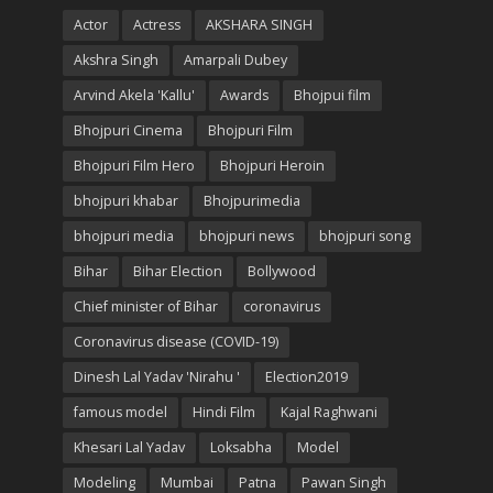
Actor
Actress
AKSHARA SINGH
Akshra Singh
Amarpali Dubey
Arvind Akela 'Kallu'
Awards
Bhojpui film
Bhojpuri Cinema
Bhojpuri Film
Bhojpuri Film Hero
Bhojpuri Heroin
bhojpuri khabar
Bhojpurimedia
bhojpuri media
bhojpuri news
bhojpuri song
Bihar
Bihar Election
Bollywood
Chief minister of Bihar
coronavirus
Coronavirus disease (COVID-19)
Dinesh Lal Yadav 'Nirahu '
Election2019
famous model
Hindi Film
Kajal Raghwani
Khesari Lal Yadav
Loksabha
Model
Modeling
Mumbai
Patna
Pawan Singh