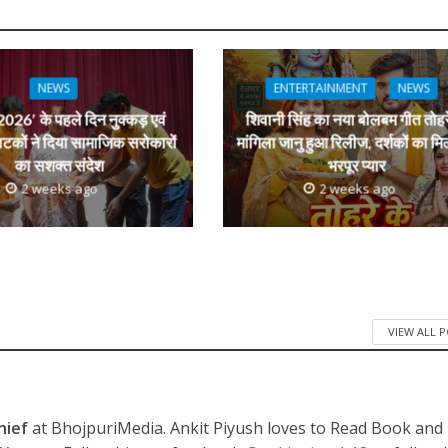
s
k
ai
ar
e
l
e
dI
n
NEWS
ENTERTAINMENT
NEWS
r
026′ के पहले दिन नुक्कड़ एवं
शिवानी सिंह का नया बोलबम गीत तोहर
ाटकों ने दिया सामाजिक सरोकारों
मांगिला जानु हुआ रिलीज, दर्शकों का मि
का सशक्त संदेश
भरपूर प्यार
2 weeks ago
2 weeks ago
VIEW ALL 
hief
at BhojpuriMedia. Ankit Piyush loves to Read Book and