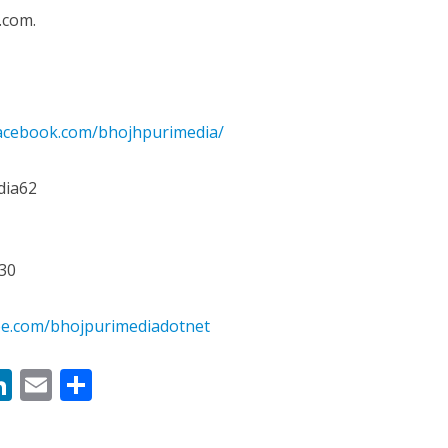
.com.
facebook.com/bhojhpurimedia/
dia62
30
be.com/bhojpurimediadotnet
M
Li
E
S
n
m
h