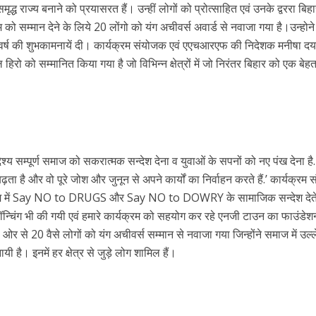
्ध राज्य बनाने को प्रयासरत हैं। उन्हीं लोगों को प्रोत्साहित एवं उनके द्वररा बि
 रिलीज हुआ भोजपुरी गीत जिंदगी जियल छोड़ देहब, दर्शकों का मिल रहा भरपूर प्यार
ो सम्मान देने के लिये 20 लोंगो को यंग अचीवर्स अवार्ड से नवाजा गया है।उन्होने 
वर्ष की शुभकामनायें दी। कार्यक्रम संयोजक एवं एएचआरएफ की निदेशक मनीषा दय
हिरो को सम्मानित किया गया है जो विभिन्न क्षेत्रों में जो निरंतर बिहार को एक बे
ेश्य सम्पूर्ण समाज को सकरात्मक सन्देश देना व युवाओं के सपनों को नए पंख देना है
ता है और वो पूरे जोश और जुनून से अपने कार्यों का निर्वाहन करते हैं.’ कार्यक्रम
साथ 25 वर्षों का सफर, अब ‘ओम गोल्डन फ्यूचर मूवीज़’ के साथ नई पारी शुरू करेंगे प्रेमचंद्र झा
यक्रम में Say NO to DRUGS और Say NO to DOWRY के सामाजिक सन्देश देत
न्चिंग भी की गयी एवं हमारे कार्यक्रम को सहयोग कर रहे एनजी टाउन का फाउंडेशन
 ओर से 20 वैसे लोगों को यंग अचीवर्स सम्मान से नवाजा गया जिन्होंने समाज में उल
 है। इनमें हर क्षेत्र से जुड़े लोग शामिल हैं।