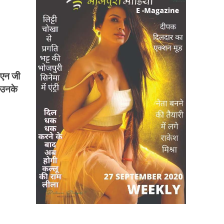
8
 एन जी
ो उनके