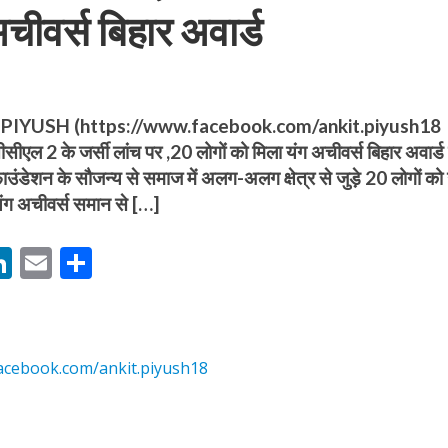
चीवर्स बिहार अवार्ड
IYUSH (https://www.facebook.com/ankit.piyush1
एल 2 के जर्सी लांच पर ,20 लोगों को मिला यंग अचीवर्स बिहार अवार्ड
बम गीत तोहरे के मांगिला जानु हुआ रिलीज, दर्शकों का मिल रहा भरपूर प्यार
ाउंडेशन के सौजन्य से समाज में अलग-अलग क्षेत्र से जुड़े 20 लोगों क
यंग अचीवर्स समान से […]
M
Li
E
S
n
m
h
s
k
ai
ar
e
l
e
acebook.com/ankit.piyush18
dI
ोजपुरी का नया धमाकेदार गाना जल्द, दुबई की खूबसूरत लोकेशन्स पर हो रही है शूटिंग
n