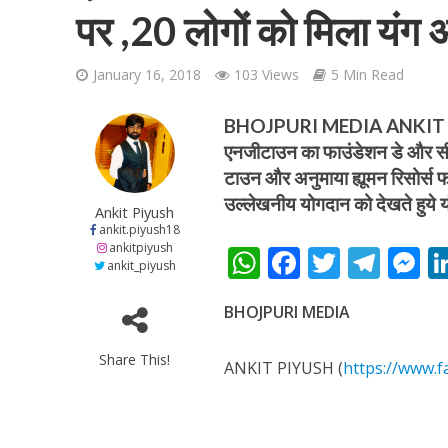
पर ,20 लोगों को मिला यंग अ
January 16, 2018
103 Views
5 Min Read
BHOJPURI MEDIA ANKIT P
एनजीटाउन का फाउंडेशन डे और सीसी
शिवानी सिंह का नया बोल
टाउन और अनुमाया ह्यूमन रिसोर्स फ
उल्लेखनीय योगदान को देखते हुये 
Ankit Piyush
ankit.piyush18
ankitpiyush
W
F
T
T
ankit_piyush
h
ac
w
el
e
BHOJPURI MEDIA
at
e
itt
e
s
s
b
er
gr
e
Share This!
ANKIT PIYUSH (
https://www.f
A
o
a
n
वर्ल्डवाइड रिकॉर्ड्स भ
p
o
m
g