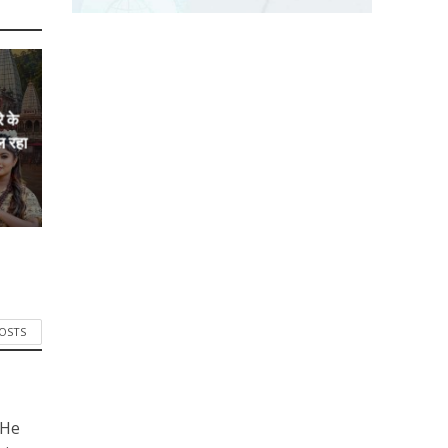
े के
ल रहा
POSTS
 He