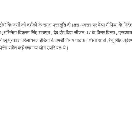
टीमों के जर्सी को दर्शको के समक्ष प्रस्तुति दी।इस अवसर पर वेब्स मीडिया के निद
णा ,अभिनेता विक्रम सिंह राजपूत , देव एंड दिवा सीजन 07 के विनर विनय , प्रख्या
नए अंदाज़ ने मचाई धूम, ‘राउंड राउंड’ को मिल रहा दर्शकों का भरपूर प्यार
ीलू प्रकाश ,रिलायबल इंडिया के एमडी विनय पाठक , श्वेता साही ,रेणु सिंह ,प्रेर
्रिंस समेत कई गणमान्य लोग उपस्थित थे।