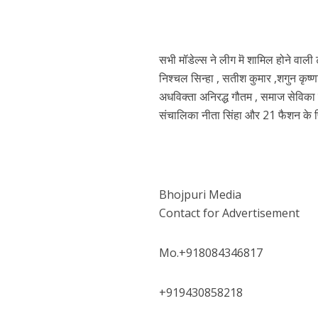
सभी मॉडेल्स ने लीग मॆ शामिल होने वाली 
निश्चल सिन्हा , सतीश कुमार ,शगुन कृष्
अरविंद अकेला कल्लू के 
अधविक्ता अनिरद्ध गौतम , समाज सेविका न
संचालिका नीता सिंहा और 21 फैशन के प
Bhojpuri Media
Contact for Advertisement
Mo.+918084346817
+919430858218