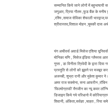
सम्मानित किये जाने लोगों में बहुभाषायी 
जगुआर, प्रिया गौतम ,फुड बैंक के मनीष 
कुलदीप कुमार की “गौर
,रश्मि ,समाज सेविका शेफाली भारद्वाज,पव
श्रीवास्तव,विशाल मोहन ,चुमकी दास अर्
यंग अचीवर्स अवार्ड मिसेज एशिया यूनिवर
मोनिका मणि , मिसेज इंडिया ग्लैमरस आर
गुप्ता , डा विनीता त्रिवेदी के द्वारा दि
प्रस्तुति से लोगों को झूमने पर मजबूर क
अजनबी, शुभ्रा रानी और मुकेश कुमार ने
‘शेल्टर होम’ के एक सीन 
अमर राज सक्सेना, सना आफरीन ,रॉबिन 
‘फिल्मोग्राफी‘ मैगजीन का न्यू कवर लॉन्
डिजाइन किये गये परिधानो में कोरियाग्र
शिवानी, अंकिता,सर्वज्ञा ,चाहत , रिया स