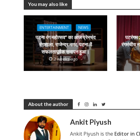
at
e
itt
e
s
You may also like
s
b
er
gr
e
A
o
a
n
p
o
m
g
ENTERTAINMENT
NEWS
p
k
e
पटना रंग महोत्सव” का आज प्रेमचंद
पटरंगम 2
रंगशाला, राजेन्द्र नगर, पटना में
रंगमंचीय न
सफलतापूर्वक समापन हुआ।
2 weeks ago
About the author
Ankit Piyush
Ankit Piyush is the
Editor in C