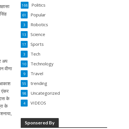
Politics
168
ज्ञासा
सिंह
Popular
61
Robotics
3
Science
13
Sports
17
Tech
3
नर अप
Technology
10
यन वीणा
Travel
9
य, आकाश
trending
55
 एंकर
Uncategorized
98
दास के
VIDEOS
4
रा के
,शनाया,
Sponsered By