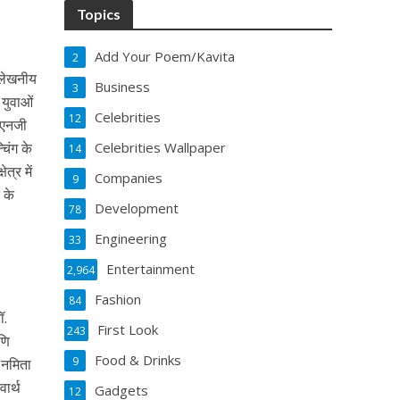
Topics
Add Your Poem/Kavita
2
्लेखनीय
Business
3
 युवाओं
Celebrities
12
 एनजी
चिंग के
Celebrities Wallpaper
14
त्र में
Companies
9
 के
Development
78
Engineering
33
Entertainment
2,964
Fashion
84
ॉ.
First Look
243
णि
Food & Drinks
9
 नमिता
वार्थ
Gadgets
12