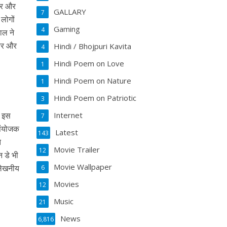
हार और
GALLARY
7
लोगों
Gaming
4
ाल ने
हतर और
Hindi / Bhojpuri Kavita
4
Hindi Poem on Love
1
Hindi Poem on Nature
1
Hindi Poem on Patriotic
3
. इस
Internet
7
 संयोजक
Latest
143
े
Movie Trailer
12
 डे भी
Movie Wallpaper
्लेखनीय
6
Movies
12
Music
21
News
6,816