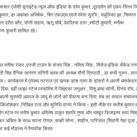
समाचार एजेंसी यूनाइटेड न्यूज ऑफ इंडिया के प्रेम कुमार ,दूरदर्शन की एंकर-सिंगर जि
कुमार, डा अकांक्षा अभिषेक , बिग एफउएम एमजे श्वेता सुरभि , मधुलिका झा ,सिमरन 
ी शंकर की प्रेम कहानी” ने मचाया धमाल
न प्रीत कौर, सोनी सहाय, ऋतू चौबे, देवप्रिया दत्ता ,स्वीटी कुमारी, मनीषा
चना कुमारी शामिल रहे।
्सल मनीषा रंजन ,एनजी टाउन के संजय सिंह , नमिता सिंह , मिसेज इंडिया सेंकेड र
ती सिंह दैनिक जागरण संगिनी क्लब की अध्यक्ष मौनी त्रिपाठी , डा सची गुजन , ला
या गया। कार्यक्रम में एपेक्स नटराज एवं खनक डांस ग्रुप के डांसरों ने अपनी धमाकेदार
र दिया. वहीं लाइव स्टेज परफॉमेंस में जिज्ञासा जगुआर , विशु बाबा सोनी, विनय रॉ
 अपनी सुरमयी आवाज के जादू से लोगों को दीवाना बना दिया. मंच का सफल संचालन
ने तोड़ दिया दिव्या त्यागी का सब्र, कैमरा बंद होने के बाद भी नहीं थमे आंसू
किलोशकर ,निखिल राज और सुनिधि वान्या ने किया। इसी मौके पर सतीश कुमार 
चिंग स्टेज पर मनीष कुमार अमितेष ठाकुर श्रुति गुप्ता और मशहूर डिजाइनर रूपा मिश्
ाफर अंकित के साथ सपना गोयल ,साक्षी सोना , शाहीन, पारिजात ,शिवांगी नेहा पूजा 
मेत कई मॉडल्स ने रैम्पवॉक किया!