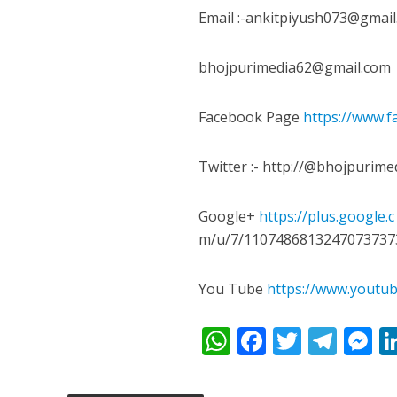
Email :-ankitpiyush073@gmail
bhojpurimedia62@gmail.com
Facebook Page
https://www.
Twitter :- http://@bhojpurime
Google+
https://plus.google.c
m/u/7/1107486813247073737
You Tube
https://www.youtu
W
F
T
T
h
ac
w
el
e