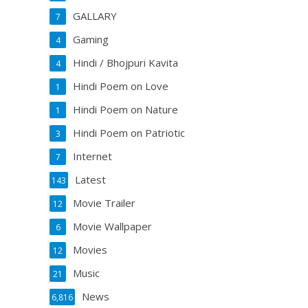
GALLARY
7
Gaming
4
Hindi / Bhojpuri Kavita
4
Hindi Poem on Love
1
Hindi Poem on Nature
1
Hindi Poem on Patriotic
3
Internet
7
Latest
143
Movie Trailer
12
Movie Wallpaper
6
Movies
12
Music
21
News
6,816