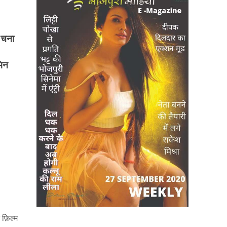
चना
भिन
त फ़िल्म