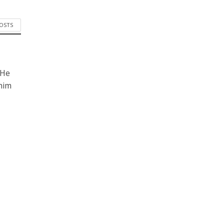
POSTS
 He
him