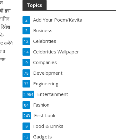
इस
Topics
 द्वरा
 नागिन
Add Your Poem/Kavita
2
 रितेश
Business
3
के
Celebrities
12
 करेंगे
शक व
Celebrities Wallpaper
14
िगम
Companies
9
Development
78
Engineering
33
Entertainment
2,964
Fashion
84
First Look
243
Food & Drinks
9
Gadgets
12