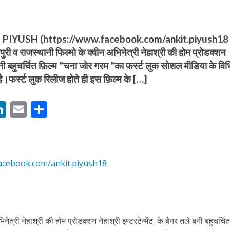
IYUSH (https://www.facebook.com/ankit.piyush18 
री व राजस्थानी फिल्मो के क्वीन अभिनेत्री नेहाश्री की होम प्रोडक्शन
े बनी बहुचर्चित फ़िल्म “चना जोर गरम “का फर्स्ट लुक सोशल मीडिया के वि
है।फर्स्ट लुक रिलीज होते ही इस फ़िल्म के […]
बम गीत तोहरे के मांगिला जानु हुआ रिलीज, दर्शकों का मिल रहा भरपूर प्यार
M
Li
E
S
n
m
h
s
k
ai
ar
e
l
e
acebook.com/ankit.piyush18
dI
n
r
ोजपुरी का नया धमाकेदार गाना जल्द, दुबई की खूबसूरत लोकेशन्स पर हो रही है शूटिंग
नेत्री नेहाश्री की होम प्रोडक्शन नेहाश्री इण्टरटेन्मेंट के बैनर तले बनी बहुचर्चि