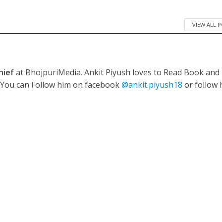
VIEW ALL 
नए अंदाज़ ने मचाई धूम, ‘राउंड राउंड’ को मिल रहा दर्शकों का भरपूर प्यार
hief
at BhojpuriMedia. Ankit Piyush loves to Read Book and
. You can Follow him on facebook
@ankit.piyush18
or follow 