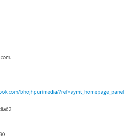
 रिलीज हुआ भोजपुरी गीत जिंदगी जियल छोड़ देहब, दर्शकों का मिल रहा भरपूर प्यार
.com.
साथ 25 वर्षों का सफर, अब ‘ओम गोल्डन फ्यूचर मूवीज़’ के साथ नई पारी शुरू करेंगे प्रेमचंद्र झा
book.com/bhojhpurimedia/?ref=aymt_homepage_panel
dia62
30