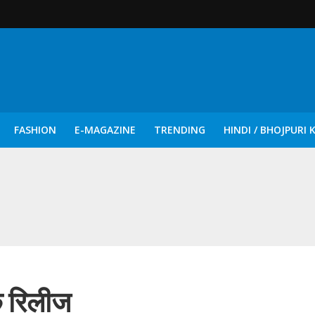
FASHION
E-MAGAZINE
TRENDING
HINDI / BHOJPURI 
दिन नुक्कड़ एवं रंगमंचीय नाटकों ने दिया सामाजिक सरोकारों का सशक्त संदेश
क रिलीज