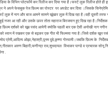
िया के विभिन प्लेटफॉर्म कर रिलीज कर दिया गया है।फर्स्ट लुक रिलीज होते ही 
कुर ने अपने फेसबुक पेज फ़िल्म का पोस्टर पर अपडेट कर दिया ।जिसके सिनेप्रेमियों
्स्ट लुक में नाग और बाज आमने सामने खूंखार लुक में दिख रहा है।वही दूसरी तरफ
ी हुई नजर आ रही और उसके ऊपर तोता महाराज बिरजमान हुए दिख रहा है।निर्देशक
यह फ़िल्म दर्शको को खूब पसंद आयेगी क्योकि पहली बार एक ऐसी अनोखी नाग नगीन 
ो को ध्यान में रखकर एक से बढ़कर एक गीत भी फिल्मया गया है।जिसे दर्शक खून पसंद
रमोद प्रेमी,आदित्य ओझा,नेहाश्री,पूनम दुबे,कृष्णा गोस्वामी।जबकि फ़िल्म के निर्दे
त,गीतकार अरुण बिहारी,फणीन्द्र राव,शुभदायल विभाकर पाण्डे व प्रचारक सोनू न
ें महाधमाका, ‘सिर्फ आपके’ की शूटिंग लखनऊ और भोपाल में हुई पूरी”
ेगा .