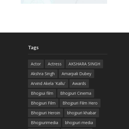
Tags
Actor
Actress
AKSHARA SINGH
Akshra Singh
Amarpali Dubey
Arvind Akela 'Kallu'
Awards
Bhojpui film
Bhojpuri Cinema
Bhojpuri Film
Bhojpuri Film Hero
Bhojpuri Heroin
bhojpuri khabar
Bhojpurimedia
bhojpuri media