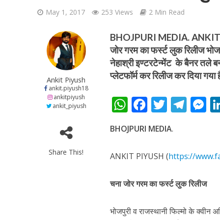
May 1, 2017
253 Views
2 Min Read
BHOJPURI MEDIA. ANKIT P
जोर गरम का फर्स्ट लुक रिलीज भोजपु
नेहाश्री इण्टरटेन्मेंट के बैनर तल
प्लेटफॉर्म कर रिलीज कर दिया गया 
शिवानी सिंह का नया बोल
Ankit Piyush
ankit.piyush18
ankitpiyush
W
F
T
T
ankit_piyush
h
ac
w
el
e
BHOJPURI MEDIA
.
at
e
itt
e
s
s
b
er
gr
e
Share This!
ANKIT PIYUSH (
https://www.f
A
o
a
n
p
o
m
g
चना जोर गरम का फर्स्ट लुक रिलीज
p
k
e
वर्ल्डवाइड रिकॉर्ड्स भ
भोजपुरी व राजस्थानी फिल्मो के क्वीन अभि