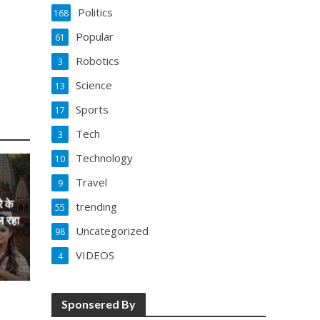
Politics
168
Popular
61
Robotics
3
Science
13
Sports
17
Tech
3
Technology
10
Travel
9
े के
trending
55
ल रहा
Uncategorized
98
VIDEOS
4
Sponsered By