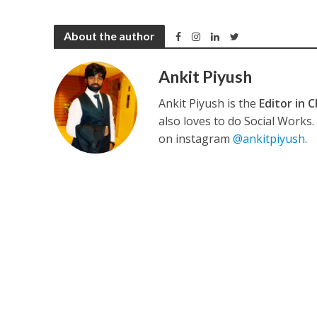
About the author
Ankit Piyush
अरविंद अकेला कल्लू के 
Ankit Piyush is the
Editor in C
also loves to do Social Works
on instagram
@ankitpiyush
.