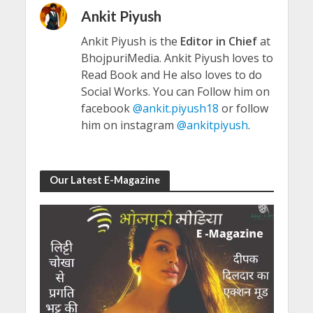
Ankit Piyush
Ankit Piyush is the
Editor in Chief
at
BhojpuriMedia. Ankit Piyush loves to
Read Book and He also loves to do
Social Works. You can Follow him on
facebook
@ankit.piyush18
or follow
him on instagram
@ankitpiyush
.
Our Latest E-Magazine