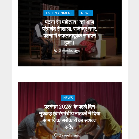
A
o
a
n
dI
ENTERTAINMENT
NEWS
p
o
m
g
n
पटना रंग महोत्सव” का आज
p
k
er
प्रेमचंद रंगशाला, राजेन्द्र नगर,
पटना में सफलतापूर्वक समापन
हुआ।
2 weeks ago
NEWS
पटरंगम 2026′ के पहले दिन
नुक्कड़ एवं रंगमंचीय नाटकों ने दिया
सामाजिक सरोकारों का सशक्त
संदेश
2 weeks ago