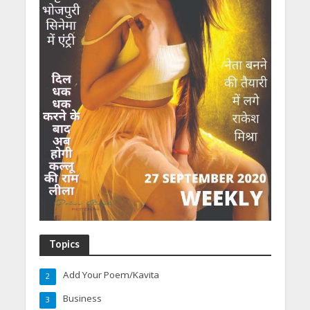
Topics
Add Your Poem/Kavita
2
Business
3