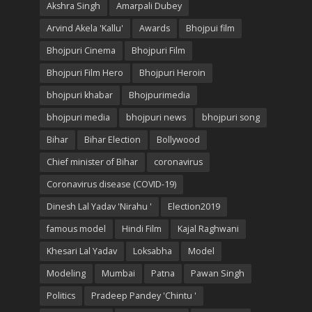
Akshra Singh
Amarpali Dubey
Arvind Akela 'Kallu'
Awards
Bhojpui film
Bhojpuri Cinema
Bhojpuri Film
Bhojpuri Film Hero
Bhojpuri Heroin
bhojpuri khabar
Bhojpurimedia
bhojpuri media
bhojpuri news
bhojpuri song
Bihar
Bihar Election
Bollywood
Chief minister of Bihar
coronavirus
Coronavirus disease (COVID-19)
Dinesh Lal Yadav 'Nirahu '
Election2019
famous model
Hindi Film
Kajal Raghwani
Khesari Lal Yadav
Loksabha
Model
Modeling
Mumbai
Patna
Pawan Singh
Politics
Pradeep Pandey 'Chintu '