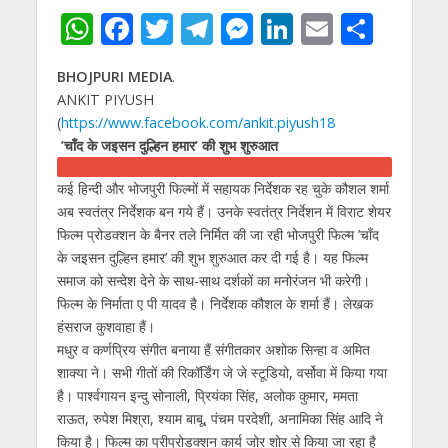
W
F
T
T
M
Li
E
S
h
ac
w
el
e
n
m
h
BHOJPURI MEDIA
.
at
e
itt
e
ss
k
ai
ar
ANKIT PIYUSH
s
b
er
gr
e
e
l
e
(
https://www.facebook.com/ankit.piyush18
A
o
a
n
dI
’चाँद के जइसन दुल्हिन हमार’ की शुभ शुरुआत
p
o
m
g
n
कई हिन्दी और भोजपुरी फिल्मों में सहायक निर्देशक रह चुके कौशल शर्मा
p
k
er
अब स्वतंत्र निर्देशक बन गये हैं। उनके स्वतंत्र निर्देशन में विराट शेयर
फिल्म प्रोडक्शन के बैनर तले निर्मित की जा रही भोजपुरी फिल्म ’चाँद
के जइसन दुल्हिन हमार’ की शुभ शुरुआत कर दी गई है। यह फिल्म
समाज को सन्देश देने के साथ-साथ दर्शकों का मनोरंजन भी करेगी।
फिल्म के निर्माता ए पी यादव है। निर्देशक कौशल के शर्मा हैं। लेखक
हंसराज कुशवाहा हैं।
मधुर व कर्णप्रिय संगीत बनाया हैं संगीतकार अशोक सिन्हा व अमित
शाक्या ने। सभी गीतों की रिकॉर्डिंग जे जे स्टूडियो, वर्सोवा में किया गया
है। पार्श्वगायन इन्दु सोनाली, प्रियंका सिंह, अलोक कुमार, ममता
राऊत, रुपेश मिश्रा, श्याम बाबू, पंचम परदेशी, अनामिका सिंह आदि ने
किया है। फिल्म का प्रीप्रोडक्शन कार्य जोर शोर से किया जा रहा है