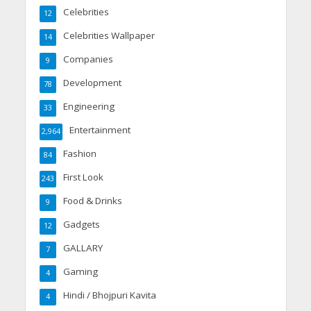
Celebrities
12
Celebrities Wallpaper
14
Companies
9
Development
78
Engineering
33
Entertainment
2,964
Fashion
84
First Look
243
Food & Drinks
9
Gadgets
12
GALLARY
7
Gaming
4
Hindi / Bhojpuri Kavita
4