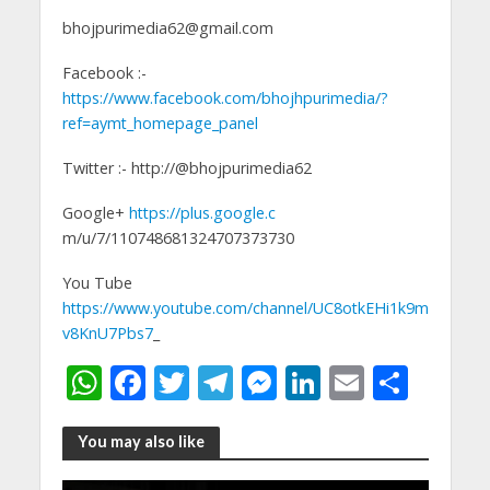
bhojpurimedia62@gmail.com
Facebook :-
https://www.facebook.com/bhojhpurimedia/?
ref=aymt_homepage_panel
Twitter :- http://@bhojpurimedia62
Google+
https://plus.google.c
m/u/7/110748681324707373730
You Tube
https://www.youtube.com/channel/UC8otkEHi1k9m
v8KnU7Pbs7
_
W
F
T
T
M
Li
E
S
h
ac
w
el
e
n
m
h
at
e
itt
e
ss
k
ai
ar
You may also like
s
b
er
gr
e
e
l
e