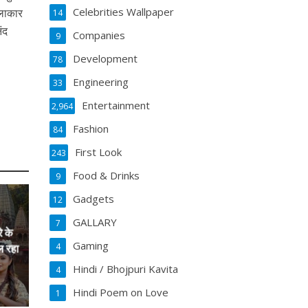
Celebrities Wallpaper
कलाकार
14
ंद
Companies
9
Development
78
Engineering
33
Entertainment
2,964
Fashion
84
First Look
243
Food & Drinks
9
Gadgets
12
GALLARY
7
े के
Gaming
4
ल रहा
Hindi / Bhojpuri Kavita
4
Hindi Poem on Love
1