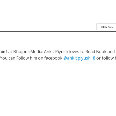
ी शंकर की प्रेम कहानी” ने मचाया धमाल
VIEW ALL 
hief
at BhojpuriMedia. Ankit Piyush loves to Read Book and
. You can Follow him on facebook
@ankit.piyush18
or follow 
ने तोड़ दिया दिव्या त्यागी का सब्र, कैमरा बंद होने के बाद भी नहीं थमे आंसू