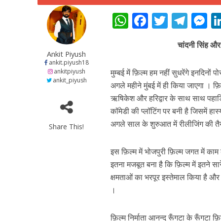
W
F
T
T
h
ac
w
el
e
चांदनी सिंह और 
at
e
itt
e
s
Ankit Piyush
s
b
er
gr
e
ankit.piyush18
ankitpiyush
मुम्बई में फ़िल्म हम नहीं सुधरेंगे इनदिनो
A
o
a
n
ankit_piyush
अगले महीने मुंबई में ही किया जाएगा । फ़ि
p
o
m
g
ऋषिकेश और हरिद्वार के साथ साथ पहाड़ि
पवन सिंह का बॉलीवुड म
p
k
e
कॉमेडी की प्लॉटिंग पर बनी है जिसमें हा
अगले साल के शुरुआत में रीलीजिंग की तै
Share This!
इस फ़िल्म में भोजपुरी फ़िल्म जगत में 
इतना मजबूत बना है कि फ़िल्म में इतने सा
क्षमताओं का भरपूर इस्तेमाल किया है औ
।
फ़िल्म निर्माता आनन्द रूँगटा के रूँगटा फ़ि