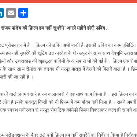
M
Li
E
S
n
m
h
संजय पांडेय की फ़िल्म हम नहीं सुधरेंगे” अगले महीने होगी डबिंग .!
s
k
ai
ar
e
l
e
ं पोस्ट प्रोडक्शन में है । फ़िल्म की डबिंग अभी बाकी है, इसकी डबिंग का काम एडिटिंग
dI
ल्म हम नहीं सुधरेंगे की शूटिंग उत्तरप्रदेश के गोरखपुर के साथ साथ देवभूमि उत्तराख
n
यों और उत्तराखंड की खूबसूरत वादियों के आसपास भी की गई है । फ़िल्म एक रोम
ें महाधमाका, ‘सिर्फ आपके’ की शूटिंग लखनऊ और भोपाल में हुई पूरी”
r
स्य के साथ साथ रोमांस का तड़का भी भरपूर मात्रा में देखने को मिलने वाला है । फ़ि
यारी की जा रही है ।
काम करने वाले लगभग सारे हास्य कलाकारों ने एकसाथ काम किया है । इस फ़िल्म क
रे लोग हैं इसके बावजूद किसी को भी फ़िल्म में कम मौका नहीं मिला है । सबने अपनी
र एक स्वस्थ मनोरंजन से भरपूर रोमांटिक कॉमेडी फिल्म निकलकर जल्द ही सामने आ 
ल्म प्रोडक्शन्स के बैनर तले बनी फ़िल्म हम नहीं सुधरेंगे का निर्देशन किया है निर्दे