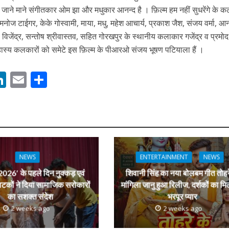
 रिलीज हुआ भोजपुरी गीत जिंदगी जियल छोड़ देहब, दर्शकों का मिल रहा भरपूर प्यार
हैं जाने माने संगीतकार ओम झा और मधुकार आनन्द है । फ़िल्म हम नहीं सुधरेंगे के 
ी, मनोज टाईगर, केके गोस्वामी, माया, मधु, महेश आचार्य, प्रकाश जैश, संजय वर्मा, आन
 विजेंद्र, सन्तोष श्रीवास्तव, सहित गोरखपुर के स्थानीय कलाकार गजेंद्र व प्रमोद
हास्य कलकारों को समेटे इस फ़िल्म के पीआरओ संजय भूषण पटियाला हैं ।
M
Li
E
S
n
m
h
s
k
ai
ar
e
l
e
साथ 25 वर्षों का सफर, अब ‘ओम गोल्डन फ्यूचर मूवीज़’ के साथ नई पारी शुरू करेंगे प्रेमचंद्र झा
dI
n
NEWS
ENTERTAINMENT
NEWS
r
026′ के पहले दिन नुक्कड़ एवं
शिवानी सिंह का नया बोलबम गीत तोहर
ाटकों ने दिया सामाजिक सरोकारों
मांगिला जानु हुआ रिलीज, दर्शकों का मि
का सशक्त संदेश
भरपूर प्यार
2 weeks ago
2 weeks ago