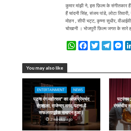
नेहा म्यूजिक वर्ल्ड पर
कुमार मांझी ने, इस फ़िल्म के संगीतकार 
हैं चांदनी सिंह, संजय पांडे, लोटा तिवार
मोहन , सीपी भट्ट, कृष्ना सुधीर, वीआईवी
चोखानी । भोजपुरी फ़िल्म जगत के सारे 
W
F
T
T
h
ac
w
el
e
at
e
itt
e
s
You may also like
s
b
er
gr
e
साजिद नाडियाडवाला के 
A
o
a
n
p
o
m
g
ENTERTAINMENT
NEWS
p
k
e
पटना रंग महोत्सव” का आज प्रेमचंद
पटरंगम 2
रंगशाला, राजेन्द्र नगर, पटना में
रंगमंचीय न
सफलतापूर्वक समापन हुआ।
2 weeks ago