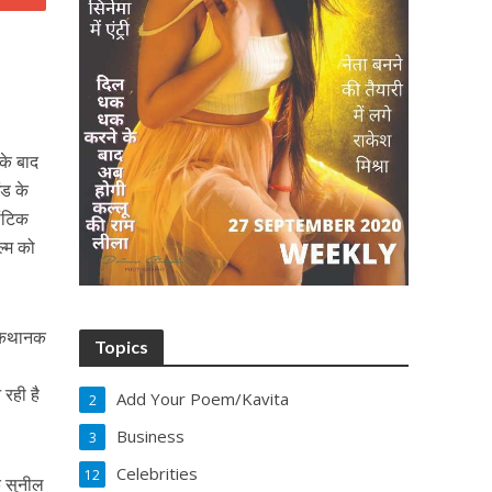
 के बाद
ंड के
ांटिक
ल्म को
ा कथानक
Topics
रही है
Add Your Poem/Kavita
2
Business
3
Celebrities
12
शक सुनील