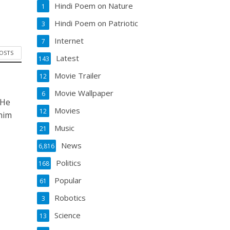
Hindi Poem on Nature
1
Hindi Poem on Patriotic
3
Internet
7
POSTS
Latest
143
Movie Trailer
12
Movie Wallpaper
6
 He
Movies
12
him
Music
21
News
6,816
Politics
168
Popular
61
Robotics
3
Science
13