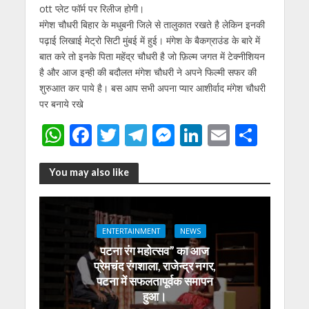
ott प्लेट फॉर्म पर रिलीज होगी।
मंगेश चौधरी बिहार के मधुबनी जिले से तालुकात रखते है लेकिन इनकी
पढ़ाई लिखाई मेट्रो सिटी मुंबई में हुई। मंगेश के बैकग्राउंड के बारे में
बात करे तो इनके पिता महेंद्र चौधरी है जो फ़िल्म जगत में टेक्नीशियन
है और आज इन्ही की बदौलत मंगेश चौधरी ने अपने फिल्मी सफर की
शुरुआत कर पाये है। बस आप सभी अपना प्यार आशीर्वाद मंगेश चौधरी
पर बनाये रखे
W
F
T
T
M
Li
E
S
h
ac
w
el
e
n
m
h
at
e
itt
e
ss
k
ai
ar
You may also like
s
b
er
gr
e
e
l
e
A
o
a
n
dI
ENTERTAINMENT
NEWS
p
o
m
g
n
पटना रंग महोत्सव” का आज
p
k
er
प्रेमचंद रंगशाला, राजेन्द्र नगर,
पटना में सफलतापूर्वक समापन
हुआ।