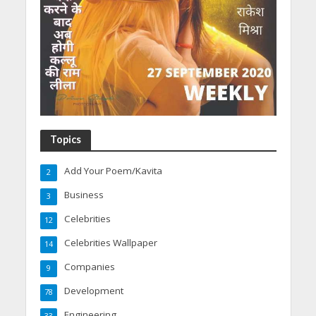
Topics
Add Your Poem/Kavita
2
Business
3
Celebrities
12
Celebrities Wallpaper
14
Companies
9
Development
78
Engineering