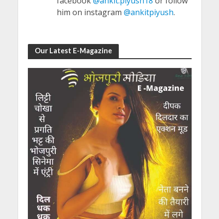
facebook
@ankit.piyush18
or follow
him on instagram
@ankitpiyush
.
Our Latest E-Magazine