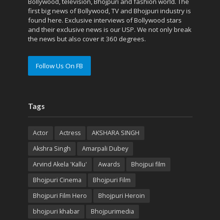
Bollywood, television, Bhojpuri and fashion world. The
first big news of Bollywood, TV and Bhojpuri industry is
found here. Exclusive interviews of Bollywood stars
and their exclusive news is our USP. We not only break
the news but also cover it 360 degrees.
Follow Us On FB
Tags
Actor
Actress
AKSHARA SINGH
Akshra Singh
Amarpali Dubey
Arvind Akela 'Kallu'
Awards
Bhojpui film
Bhojpuri Cinema
Bhojpuri Film
Bhojpuri Film Hero
Bhojpuri Heroin
bhojpuri khabar
Bhojpurimedia