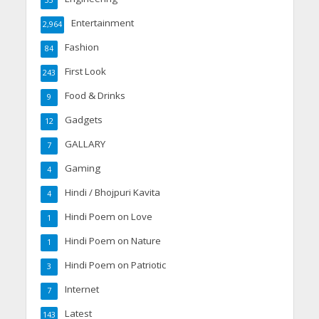
33
Entertainment
2,964
Fashion
84
First Look
243
Food & Drinks
9
Gadgets
12
GALLARY
7
Gaming
4
Hindi / Bhojpuri Kavita
4
Hindi Poem on Love
1
Hindi Poem on Nature
1
Hindi Poem on Patriotic
3
Internet
7
Latest
143