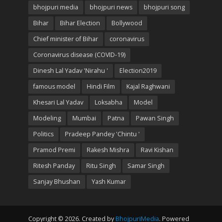
bhojpuri media
bhojpuri news
bhojpuri song
Bihar
Bihar Election
Bollywood
Chief minister of Bihar
coronavirus
Coronavirus disease (COVID-19)
Dinesh Lal Yadav 'Nirahu '
Election2019
famous model
Hindi Film
Kajal Raghwani
Khesari Lal Yadav
Loksabha
Model
Modeling
Mumbai
Patna
Pawan Singh
Politics
Pradeep Pandey 'Chintu '
Pramod Premi
Rakesh Mishra
Ravi Kishan
Ritesh Panday
Ritu Singh
Samar Singh
Sanjay Bhushan
Yash Kumar
Copyright © 2026. Created by
BhojpuriMedia
. Powered