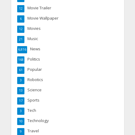
Movie Trailer
12
Movie Wallpaper
6
Movies
12
Music
21
News
6,816
Politics
168
Popular
61
Robotics
3
Science
13
Sports
17
Tech
3
Technology
10
Travel
9