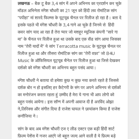
s
b
er
gr
e
e
l
e
लखनऊ
– बैक टू बैक 3,4 सांग में अपने अभिनय का प्रदर्शन कर चुके
मॉडल अभिनेता मंगेश चौधरी का 21 जून को हिंदी लव रोमांटिक सांग
A
o
a
n
dI
“पपीहा” मां शारदे फिल्म्स के यूट्यूब चैनल पर रिलीज हो रहा है। बता दे
p
o
m
g
n
इसके पहले भी मंगेश चौधरी के 3,4 गाने आ चुके है जिनमे से हिंदी
p
k
er
कवर सांग याद आ रहा है तेरा प्यार जो मशहूर म्यूजिक कंपनी “सारे गा
मा” के चैनल पर रिलीज हुआ था उसके बाद एक सैड सांग आया जिसका
नाम “तेरी यादों में” ये सांग Terracotta music के यूट्यूब चैनल पर
रिलीज हुआ था और तीसरा रोमांटिक सांग का “तेरी वफ़ा” जो B4U
Music के ऑफिसियल यूट्यूब चैनेल पर रिलीज हुआ था जिसे देखकर
दर्शको को मंगेश चौधरी का अभिनय बहुत पसंद आया।
मंगेश चौधरी ने बताया वो हमेशा कुछ न कुछ नया करते रहते है जिससे
दर्शक बोर न हो इसलिए हर कैटेगरी के संग पर अपने अभिनय से दर्शकों
का मनोरंजन करता रहता हुं उम्मीद है मेरा ये गाना भी आप लोगो को
बहुत पसंद आयेगा। इस सॉन्ग में अपनी आवाज दी है अरविंद ओझा
ने,लिरिक्स और संगीत दिया है राजेश घायल ने छायांकन किया है राजेश
कनौजिया ने।
सांग के बाद अब मंगेश चौधरी एज ए लीड एक्टर एक बड़ी हिंदी शार्ट
फ़िल्म पेशेंस में नजर आएंगे जो बहुत जल्द आने वाली है ये फ़िल्म बड़े