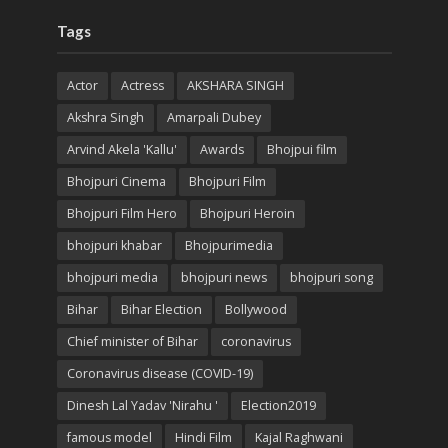
Tags
Actor
Actress
AKSHARA SINGH
Akshra Singh
Amarpali Dubey
Arvind Akela 'Kallu'
Awards
Bhojpui film
Bhojpuri Cinema
Bhojpuri Film
Bhojpuri Film Hero
Bhojpuri Heroin
bhojpuri khabar
Bhojpurimedia
bhojpuri media
bhojpuri news
bhojpuri song
Bihar
Bihar Election
Bollywood
Chief minister of Bihar
coronavirus
Coronavirus disease (COVID-19)
Dinesh Lal Yadav 'Nirahu '
Election2019
famous model
Hindi Film
Kajal Raghwani