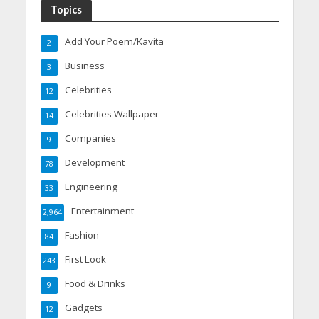
Topics
Add Your Poem/Kavita
2
Business
3
Celebrities
12
Celebrities Wallpaper
14
Companies
9
Development
78
Engineering
33
Entertainment
2,964
Fashion
84
First Look
243
Food & Drinks
9
Gadgets
12