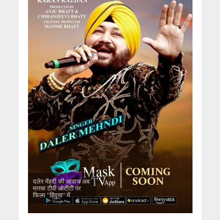
दलेर मेंहदी की आवाज अब
मास्क टीवी ओटीटी पर
फिल्म ''हिंदुत्व'' में