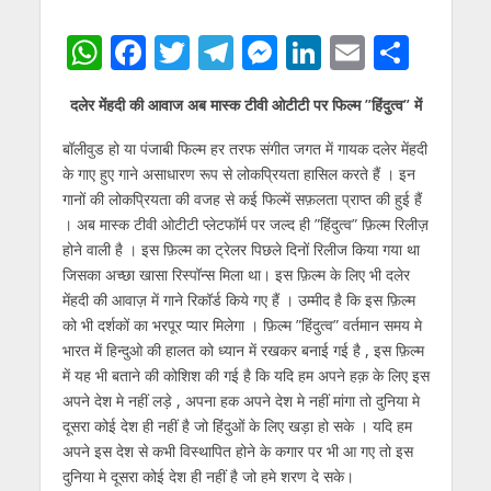
W
F
T
T
M
Li
E
S
h
ac
w
el
e
n
m
h
दलेर मेंहदी की आवाज अब मास्क टीवी ओटीटी पर फिल्म ”हिंदुत्व” में
at
e
itt
e
ss
k
ai
ar
s
b
er
gr
e
e
l
e
बॉलीवुड हो या पंजाबी फिल्म हर तरफ संगीत जगत में गायक दलेर मेंहदी
के गाए हुए गाने असाधारण रूप से लोकप्रियता हासिल करते हैं । इन
A
o
a
n
dI
गानों की लोकप्रियता की वजह से कई फिल्में सफ़लता प्राप्त की हुई हैं
p
o
m
g
n
। अब मास्क टीवी ओटीटी प्लेटफॉर्म पर जल्द ही ”हिंदुत्व” फ़िल्म रिलीज़
p
k
er
होने वाली है । इस फ़िल्म का ट्रेलर पिछले दिनों रिलीज किया गया था
जिसका अच्छा खासा रिस्पॉन्स मिला था। इस फ़िल्म के लिए भी दलेर
मेंहदी की आवाज़ में गाने रिकॉर्ड किये गए हैं । उम्मीद है कि इस फ़िल्म
को भी दर्शकों का भरपूर प्यार मिलेगा । फ़िल्म ”हिंदुत्व” वर्तमान समय मे
भारत में हिन्दुओ की हालत को ध्यान में रखकर बनाई गई है , इस फ़िल्म
में यह भी बताने की कोशिश की गई है कि यदि हम अपने हक़ के लिए इस
अपने देश मे नहीं लड़े , अपना हक अपने देश मे नहीं मांगा तो दुनिया मे
दूसरा कोई देश ही नहीं है जो हिंदुओं के लिए खड़ा हो सके । यदि हम
अपने इस देश से कभी विस्थापित होने के कगार पर भी आ गए तो इस
दुनिया मे दूसरा कोई देश ही नहीं है जो हमे शरण दे सके।