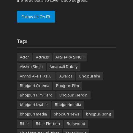
the news but also cover it 360 degrees.
Follow Us On FB
Tags
Actor
Actress
AKSHARA SINGH
Akshra Singh
Amarpali Dubey
Arvind Akela 'Kallu'
Awards
Bhojpui film
Bhojpuri Cinema
Bhojpuri Film
Bhojpuri Film Hero
Bhojpuri Heroin
bhojpuri khabar
Bhojpurimedia
bhojpuri media
bhojpuri news
bhojpuri song
Bihar
Bihar Election
Bollywood