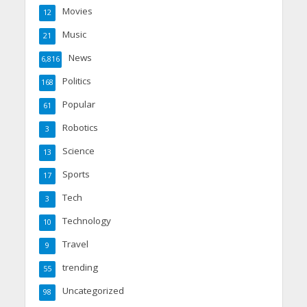
Movies
12
Music
21
News
6,816
Politics
168
Popular
61
Robotics
3
Science
13
Sports
17
Tech
3
Technology
10
Travel
9
trending
55
Uncategorized
98