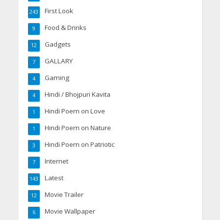
First Look
243
Food & Drinks
9
Gadgets
12
GALLARY
7
Gaming
4
Hindi / Bhojpuri Kavita
4
Hindi Poem on Love
1
Hindi Poem on Nature
1
Hindi Poem on Patriotic
3
Internet
7
Latest
143
Movie Trailer
12
Movie Wallpaper
6