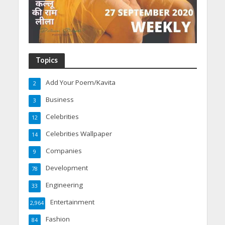
Topics
Add Your Poem/Kavita
2
Business
3
Celebrities
12
Celebrities Wallpaper
14
Companies
9
Development
78
Engineering
33
Entertainment
2,964
Fashion
84