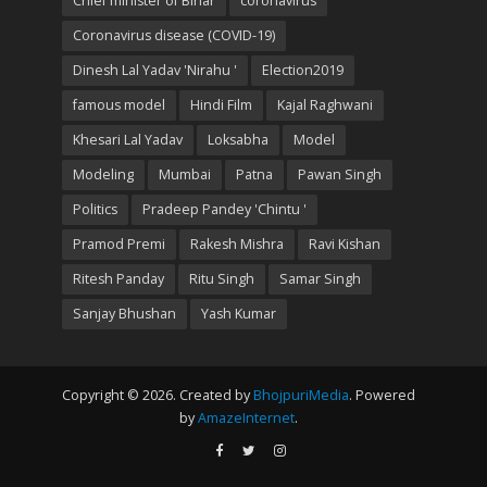
Chief minister of Bihar
coronavirus
Coronavirus disease (COVID-19)
Dinesh Lal Yadav 'Nirahu '
Election2019
famous model
Hindi Film
Kajal Raghwani
Khesari Lal Yadav
Loksabha
Model
Modeling
Mumbai
Patna
Pawan Singh
Politics
Pradeep Pandey 'Chintu '
Pramod Premi
Rakesh Mishra
Ravi Kishan
Ritesh Panday
Ritu Singh
Samar Singh
Sanjay Bhushan
Yash Kumar
Copyright © 2026. Created by
BhojpuriMedia
. Powered
by
AmazeInternet
.