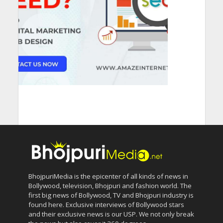
BhojpuriMedia is the epicenter of all kinds of news in
Bollywood, television, Bhojpuri and fashion world. The
first big news of Bollywood, TV and Bhojpuri industry is
found here. Exclusive interviews of Bollywood stars
and their exclusive news is our USP. We not only break