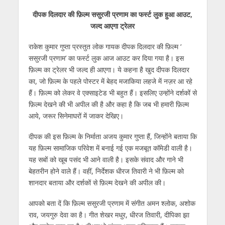
h
ac
w
el
e
n
m
h
दीपक दिलदार की फ़िल्म ससुरजी प्रणाम का फर्स्ट लुक हुआ आउट,
at
e
itt
e
ss
k
ai
ar
जल्द आएगा ट्रेलर
s
b
er
gr
e
e
l
e
राकेश कुमार गुप्ता प्रस्तुत लोक गायक दीपक दिलदार की फ़िल्म ‘
A
o
a
n
dI
ससुरजी प्रणाम’ का फर्स्ट लुक आज आउट कर दिया गया है। इस
p
o
m
g
n
फ़िल्म का ट्रेलर भी जल्द ही आएगा। ये कहना है खुद दीपक दिलदार
p
k
er
का, जो फ़िल्म के पहले पोस्टर में बेहद मजाकिया लहजे में नज़र आ रहे
हैं। फ़िल्म को लेकर वे एक्साइटेड भी बहुत हैं। इसलिए उन्होंने दर्शकों से
फ़िल्म देखने की भी अपील की है और कहा है कि जब भी हमारी फ़िल्म
आये, जरूर सिनेमाघरों में जाकर देखिए।
दीपक की इस फ़िल्म के निर्माता अजय कुमार गुप्ता हैं, जिन्होंने बताया कि
यह फ़िल्म सामाजिक परिवेश में बनाई गई एक मजबूत कॉमेडी वाली है।
यह सबों को खूब पसंद भी आने वाली है। इसके संवाद और गाने भी
बेहतरीन होने वाले हैं। वहीं, निर्देशक धीरज तिवारी ने भी फ़िल्म को
शानदार बताया और दर्शकों से फ़िल्म देखने की अपील की।
आपको बता दें कि फ़िल्म ससुरजी प्रणाम में संगीत अमन श्लोक, अशोक
राव, जयगुरु देवा का है। गीत शेखर मधुर, धीरज तिवारी, दीपिका झा