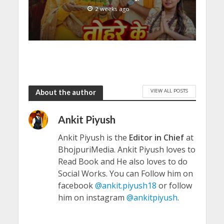
2 weeks ago
VIEW ALL POSTS
About the author
Ankit Piyush
Ankit Piyush is the
Editor in Chief
at
BhojpuriMedia. Ankit Piyush loves to
Read Book and He also loves to do
Social Works. You can Follow him on
facebook
@ankit.piyush18
or follow
him on instagram
@ankitpiyush
.