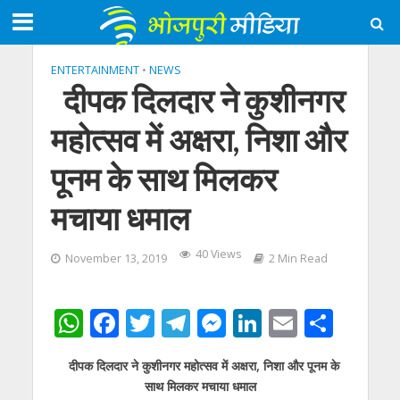
ENTERTAINMENT
•
NEWS
दीपक दिलदार ने कुशीनगर
महोत्‍सव में अक्षरा, निशा और
पूनम के साथ मिलकर
मचाया धमाल
40 Views
November 13, 2019
2 Min Read
W
F
T
T
M
Li
E
S
h
ac
w
el
e
n
m
h
दीपक दिलदार ने कुशीनगर महोत्‍सव में अक्षरा, निशा और पूनम के
at
e
itt
e
ss
k
ai
ar
साथ मिलकर मचाया धमाल