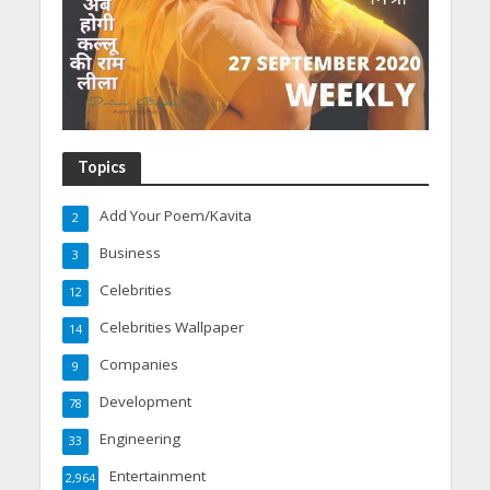
Topics
Add Your Poem/Kavita
2
Business
3
Celebrities
12
Celebrities Wallpaper
14
Companies
9
Development
78
Engineering
33
Entertainment
2,964