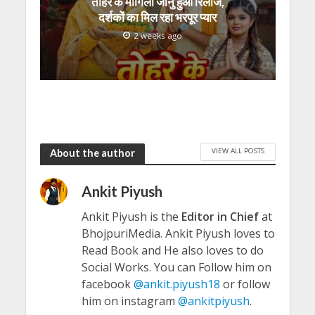
तोहरे के मांगिला जानु हुआ रिलीज,
दर्शकों का मिल रहा भरपूर प्यार
2 weeks ago
VIEW ALL POSTS
About the author
Ankit Piyush
Ankit Piyush is the
Editor in Chief
at
BhojpuriMedia. Ankit Piyush loves to
Read Book and He also loves to do
Social Works. You can Follow him on
facebook
@ankit.piyush18
or follow
him on instagram
@ankitpiyush
.