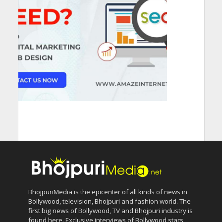
BhojpuriMedia is the epicenter of all kinds of news in
Bollywood, television, Bhojpuri and fashion world. The
first big news of Bollywood, TV and Bhojpuri industry is
found here. Exclusive interviews of Bollywood stars