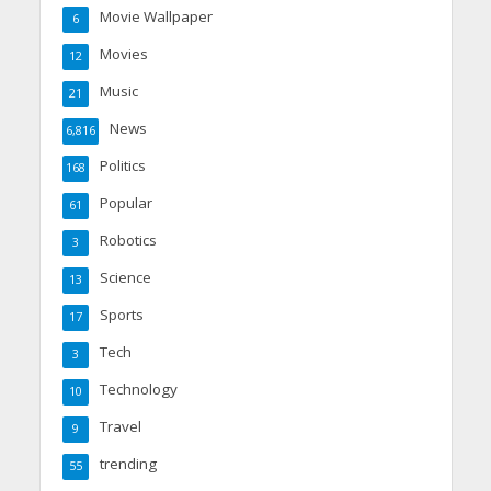
Movie Wallpaper
6
Movies
12
Music
21
News
6,816
Politics
168
Popular
61
Robotics
3
Science
13
Sports
17
Tech
3
Technology
10
Travel
9
trending
55