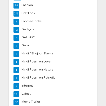
Fashion
84
First Look
243
Food & Drinks
9
Gadgets
12
GALLARY
7
Gaming
4
Hindi / Bhojpuri Kavita
4
Hindi Poem on Love
1
Hindi Poem on Nature
1
Hindi Poem on Patriotic
3
Internet
7
Latest
143
Movie Trailer
12