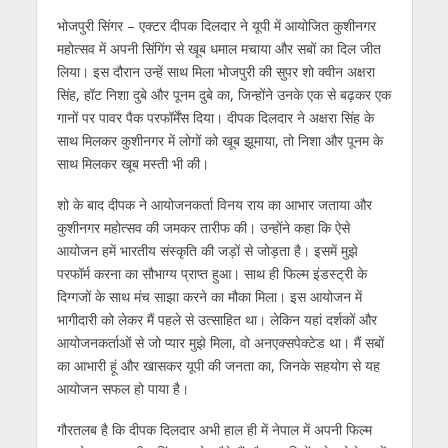
s
b
er
gr
e
e
l
e
भोजपुरी सिंगर – एक्‍टर दीपक दिलदार ने यूपी में आयोजित कुशीनगर
A
o
a
n
dI
महोत्‍सव में अपनी सिंगिंग से खूब धमाल मचाया और सबों का दिल जीत
p
o
m
g
n
लिया। इस दौरान उन्‍हें साथ मिला भोजपुरी की सुपर शो क्‍वीन अक्षरा
p
k
er
सिंह, हॉट निशा दुबे और पूनम दुबे का, जिन्‍होंने उनके एक से बढ़कर एक
गानों पर पावर पैक परफॉर्मेंस दिया। दीपक दिलदार ने अक्षरा सिंह के
साथ मिलकर कुशीनगर में लोगों को खूब झूमाया, तो निशा और पूनम के
साथ मिलकर खूब मस्‍ती भी की।
शो के बाद दीपक ने आयोजनकर्ता विनय राय का आभार जताया और
कुशीनगर महोत्‍सव की जमकर तारीफ की। उन्‍होंने कहा कि ऐसे
आयोजन हमें भारतीय संस्‍कृति की जड़ों से जोड़ता है। इसमें मुझे
परफॉर्म करना का सौभाग्‍य प्राप्‍त हुआ। साथ ही फिल्‍म इंडस्‍ट्री के
दिग्‍गजों के साथ मंच साझा करने का मौका मिला। इस आयोजन में
भागीदारी को लेकर मैं पहले से उत्‍साहित था। लेकिन यहां दर्शकों और
आयोजनकर्ताओं से जो प्‍यार मुझे मिला, वो अनएक्‍सपेक्‍टेड था। मैं सबों
का आभारी हूं और खासकर यूपी की जनता का, जिनके सहयोग से यह
आयोजन सफल हो पाया है।
गौरतलब है कि दीपक दिलदार अभी हाल ही में नेपाल में अपनी फिल्‍म