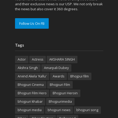
and their exclusive news is our USP. We not only break
the news but also cover it 360 degrees.
Follow Us On FB
Tags
Actor
Actress
AKSHARA SINGH
Akshra Singh
Amarpali Dubey
Arvind Akela 'Kallu'
Awards
Bhojpui film
Bhojpuri Cinema
Bhojpuri Film
Bhojpuri Film Hero
Bhojpuri Heroin
bhojpuri khabar
Bhojpurimedia
bhojpuri media
bhojpuri news
bhojpuri song