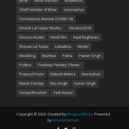
Bihar
Bihar Election
Bollywood
Chief minister of Bihar
coronavirus
Coronavirus disease (COVID-19)
Dinesh Lal Yadav 'Nirahu '
Election2019
famous model
Hindi Film
Kajal Raghwani
Khesari Lal Yadav
Loksabha
Model
Modeling
Mumbai
Patna
Pawan Singh
Politics
Pradeep Pandey 'Chintu '
Pramod Premi
Rakesh Mishra
Ravi Kishan
Ritesh Panday
Ritu Singh
Samar Singh
Sanjay Bhushan
Yash Kumar
Copyright © 2026. Created by
BhojpuriMedia
. Powered
by
AmazeInternet
.