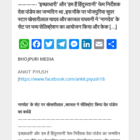
————- ‘इच्‍छाधारी’ और ‘हम हैं हिंदुस्‍तानी’ फेम निर्देशक
देवा पांडेय का जन्‍मदिन था ,इस मौके पर भोजपुरिया सुपर
स्‍टार खेसारीलाल यादव और काजल राघवनी ने ‘नागदेव’ के
सेट पर भव्‍य सेलिब्रेशन का आयोजन किया और केक […]
W
F
T
T
M
Li
E
S
h
ac
w
el
e
n
m
h
BHOJPURI MEDIA
at
e
itt
e
ss
k
ai
ar
s
b
er
gr
e
e
l
e
ANKIT PIYUSH
(
https://www.facebook.com/ankit.piyush18
A
o
a
n
dI
p
o
m
g
n
p
k
er
नागदेव’ के सेट पर खेसारीलाल ,काजल ने सेलिब्रेट किया देव पांडेय
का बर्थडे
——————————
——————————
———————-
‘इच्‍छाधारी’ और ‘हम हैं हिंदुस्‍तानी’ फेम निर्देशक देवा पांडेय का जन्‍मदिन