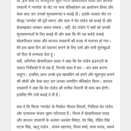
था ,इस मौके पर भोजपुरिया सुपर स्‍टार खेसारीलाल यादव और काजल
राघवनी ने ‘नागदेव’ के सेट पर भव्‍य सेलिब्रेशन का आयोजन किया और
केक काट कर उनको शुभकामनाएं व बधाई दी। इसके अलावा सेट पर
मौजूद ‘नागदेव’ की पूरी कास्‍ट और क्रू ने देव पांडेय को बधाई दी और
केकखाकर जमकर धमाल मचाया। वहीं, देव पांडेय ने सबों को उनकी
शुभकामनाओं के लिए बधाई दी और कहा कि मेरे यह बर्थडे वाकई
खेसारीलाल यादव और काजल राघवानी की वजह से यादगार हो गया।
मेरे इस खास दिन को यादगार बनाने के लिए उन्‍हें और सभी शुभेच्‍छुओं
को दिल से धन्‍यवाद देता हूं।
वहीं, अभिनेता खेसारीलाल यादव ने कहा कि देव पांडेय इंडस्‍ट्री के
सफल निर्देशकों में से एक हैं, जिनके साथ मैं बार – बार काम करना
चाहूंगा। इसलिए आज उनके इस खासदिन को हमने और खुशनुमा बनाने
की सोची और केक काट कर उनका जन्‍मदिन सेलिब्रेट किया। काजल
राघवानी ने कहा कि देव पांडेय की तारीफ जितनी भी करूं कम होगी।
इसलिए मैंने उन्‍हें बधाई दे दी है।
बता दें कि फिल्‍म ‘नागदेव’ के निर्माता नीलाभ तिवारी, निर्देशक देव पांडेय
और प्रचारक संजय भूषण पटियाला हैं। फिल्‍म में खेसारीलाला यादव
और काजल राघवानी के अलावा अवधेश मिश्रा, देव सिंह, रोहित सिंह
मटरू सिंह, ऋतु पांडेय , संजय महानंदा, दिव्या शर्मा, माया यादव, समर्थ