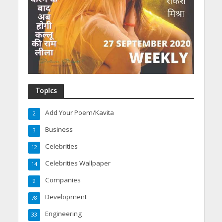
Topics
Add Your Poem/Kavita
2
Business
3
Celebrities
12
Celebrities Wallpaper
14
Companies
9
Development
78
Engineering
33