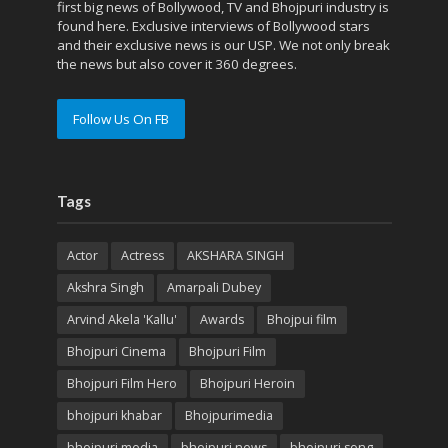
first big news of Bollywood, TV and Bhojpuri industry is
found here. Exclusive interviews of Bollywood stars
and their exclusive news is our USP. We not only break
the news but also cover it 360 degrees.
Follow Us On FB
Tags
Actor
Actress
AKSHARA SINGH
Akshra Singh
Amarpali Dubey
Arvind Akela 'Kallu'
Awards
Bhojpui film
Bhojpuri Cinema
Bhojpuri Film
Bhojpuri Film Hero
Bhojpuri Heroin
bhojpuri khabar
Bhojpurimedia
bhojpuri media
bhojpuri news
bhojpuri song