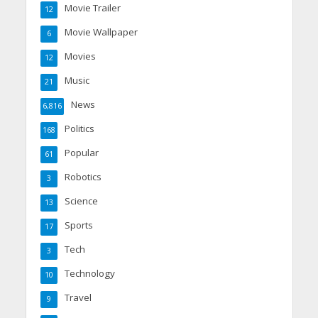
Movie Trailer
12
Movie Wallpaper
6
Movies
12
Music
21
News
6,816
Politics
168
Popular
61
Robotics
3
Science
13
Sports
17
Tech
3
Technology
10
Travel
9