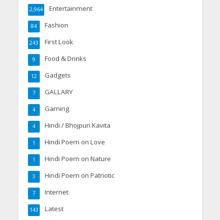
Entertainment
2,964
Fashion
84
First Look
243
Food & Drinks
9
Gadgets
12
GALLARY
7
Gaming
4
Hindi / Bhojpuri Kavita
4
Hindi Poem on Love
1
Hindi Poem on Nature
1
Hindi Poem on Patriotic
3
Internet
7
Latest
143