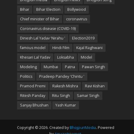
Bihar
Bihar Election
Bollywood
Chief minister of Bihar
coronavirus
Coronavirus disease (COVID-19)
Dinesh Lal Yadav 'Nirahu '
Election2019
famous model
Hindi Film
Kajal Raghwani
Khesari Lal Yadav
Loksabha
Model
Modeling
Mumbai
Patna
Pawan Singh
Politics
Pradeep Pandey 'Chintu '
Pramod Premi
Rakesh Mishra
Ravi Kishan
Ritesh Panday
Ritu Singh
Samar Singh
Sanjay Bhushan
Yash Kumar
Copyright © 2026. Created by
BhojpuriMedia
. Powered
by
AmazeInternet
.