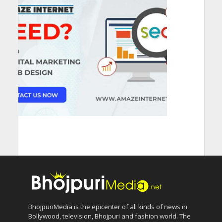
BhojpuriMedia is the epicenter of all kinds of news in
Bollywood, television, Bhojpuri and fashion world. The