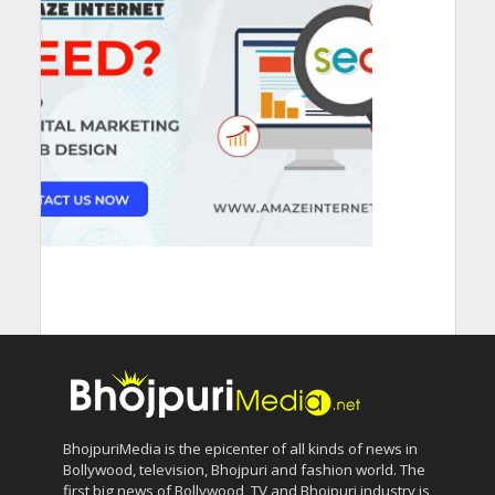
BhojpuriMedia is the epicenter of all kinds of news in
Bollywood, television, Bhojpuri and fashion world. The
first big news of Bollywood, TV and Bhojpuri industry is