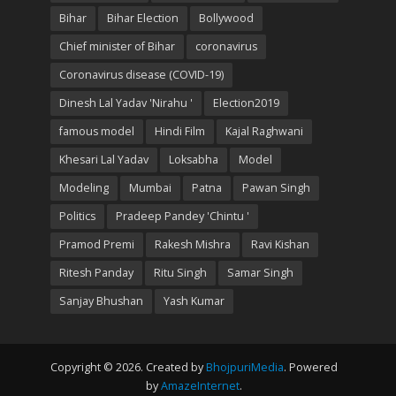
Bihar
Bihar Election
Bollywood
Chief minister of Bihar
coronavirus
Coronavirus disease (COVID-19)
Dinesh Lal Yadav 'Nirahu '
Election2019
famous model
Hindi Film
Kajal Raghwani
Khesari Lal Yadav
Loksabha
Model
Modeling
Mumbai
Patna
Pawan Singh
Politics
Pradeep Pandey 'Chintu '
Pramod Premi
Rakesh Mishra
Ravi Kishan
Ritesh Panday
Ritu Singh
Samar Singh
Sanjay Bhushan
Yash Kumar
Copyright © 2026. Created by
BhojpuriMedia
. Powered
by
AmazeInternet
.