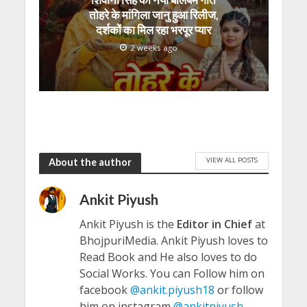
तोहरे के मांगिला जानु हुआ रिलीज,
दर्शकों का मिल रहा भरपूर प्यार
2 weeks ago
VIEW ALL POSTS
About the author
Ankit Piyush
Ankit Piyush is the
Editor in Chief
at
BhojpuriMedia. Ankit Piyush loves to
Read Book and He also loves to do
Social Works. You can Follow him on
facebook
@ankit.piyush18
or follow
him on instagram
@ankitpiyush
.