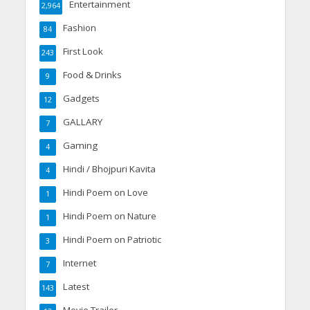
Entertainment
2,964
Fashion
84
First Look
243
Food & Drinks
9
Gadgets
12
GALLARY
7
Gaming
4
Hindi / Bhojpuri Kavita
4
Hindi Poem on Love
1
Hindi Poem on Nature
1
Hindi Poem on Patriotic
3
Internet
7
Latest
143