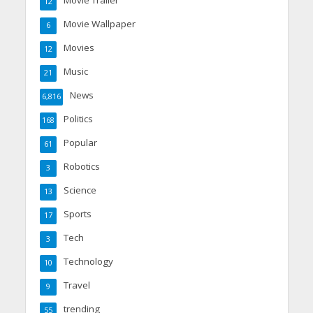
Movie Trailer
12
Movie Wallpaper
6
Movies
12
Music
21
News
6,816
Politics
168
Popular
61
Robotics
3
Science
13
Sports
17
Tech
3
Technology
10
Travel
9
trending
55