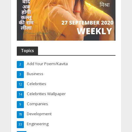
Topics
Add Your Poem/Kavita
2
Business
3
Celebrities
12
Celebrities Wallpaper
14
Companies
9
Development
78
Engineering
33