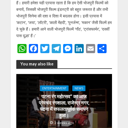
हैं। हमारी हमेशा यही प्रयास रहता है कि हम ऐसी भोजपुरी फिल्मों को
बनायें, जिसकी भोजपुरी फिल्म इंडस्ट्री को बहुत जरूरत है और तभी
भोजपुरी सिनेमा की दशा व दिशा में बदलाव होगा। इसी प्रयास में
‘कटान’, ‘जया’, ‘लॉटरी’, ‘काली मेंहदी’, ‘पुनर्जन्म’, ‘मकान’ जैसी फिल्में हम
दे चुके हैं। हमारी आने वाली भोजपुरी फिल्में ‘गाँठ’, ‘ट्रांसफार्मर’, ‘दसवीं
पास दूल्हा’ हैं।’
W
F
T
T
M
Li
E
S
h
ac
w
el
e
n
m
h
at
e
itt
e
ss
k
ai
ar
You may also like
s
b
er
gr
e
e
l
e
A
o
a
n
dI
ENTERTAINMENT
NEWS
p
o
m
g
n
पटना रंग महोत्सव” का आज
p
k
er
प्रेमचंद रंगशाला, राजेन्द्र नगर,
पटना में सफलतापूर्वक समापन
हुआ।
2 weeks ago