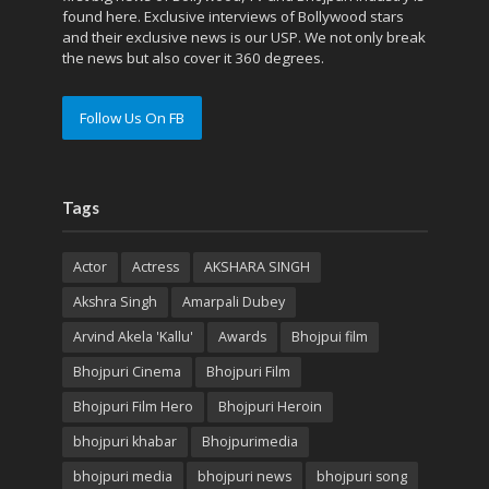
found here. Exclusive interviews of Bollywood stars
and their exclusive news is our USP. We not only break
the news but also cover it 360 degrees.
Follow Us On FB
Tags
Actor
Actress
AKSHARA SINGH
Akshra Singh
Amarpali Dubey
Arvind Akela 'Kallu'
Awards
Bhojpui film
Bhojpuri Cinema
Bhojpuri Film
Bhojpuri Film Hero
Bhojpuri Heroin
bhojpuri khabar
Bhojpurimedia
bhojpuri media
bhojpuri news
bhojpuri song