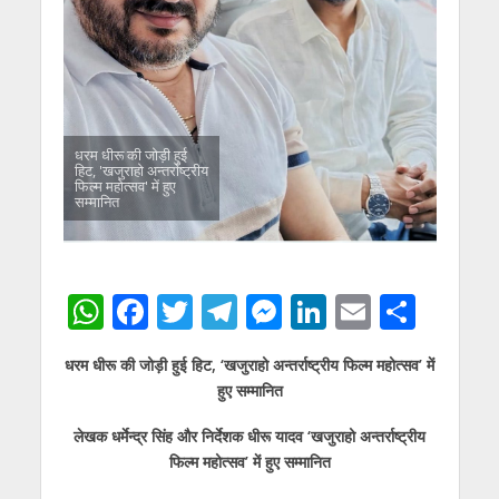
धरम धीरू की जोड़ी हुई
हिट, 'खजुराहो अन्तर्राष्ट्रीय
फिल्म महोत्सव' में हुए
सम्मानित
W
F
T
T
M
Li
E
S
h
ac
w
el
e
n
m
h
धरम धीरू की जोड़ी हुई हिट, ‘खजुराहो अन्तर्राष्ट्रीय फिल्म महोत्सव’ में
at
e
itt
e
ss
k
ai
ar
हुए सम्मानित
s
b
er
gr
e
e
l
e
लेखक धर्मेन्द्र सिंह और निर्देशक धीरू यादव ‘खजुराहो अन्तर्राष्ट्रीय
A
o
a
n
dI
फिल्म महोत्सव’ में हुए सम्मानित
p
o
m
g
n