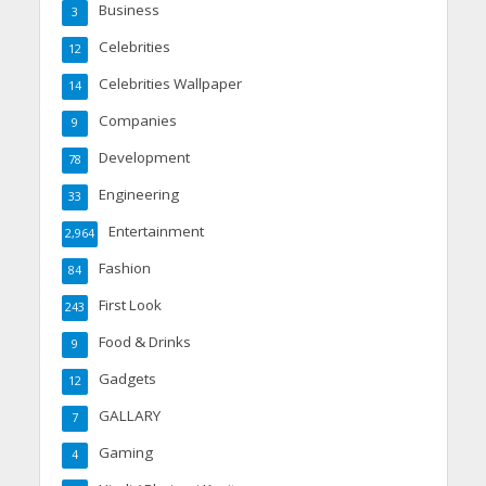
Business
3
Celebrities
12
Celebrities Wallpaper
14
Companies
9
Development
78
Engineering
33
Entertainment
2,964
Fashion
84
First Look
243
Food & Drinks
9
Gadgets
12
GALLARY
7
Gaming
4