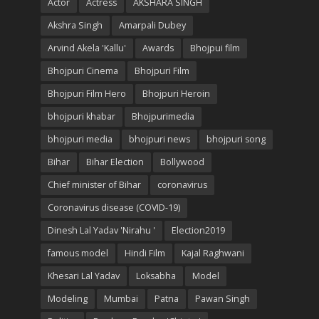
Actor
Actress
AKSHARA SINGH
Akshra Singh
Amarpali Dubey
Arvind Akela 'Kallu'
Awards
Bhojpui film
Bhojpuri Cinema
Bhojpuri Film
Bhojpuri Film Hero
Bhojpuri Heroin
bhojpuri khabar
Bhojpurimedia
bhojpuri media
bhojpuri news
bhojpuri song
Bihar
Bihar Election
Bollywood
Chief minister of Bihar
coronavirus
Coronavirus disease (COVID-19)
Dinesh Lal Yadav 'Nirahu '
Election2019
famous model
Hindi Film
Kajal Raghwani
Khesari Lal Yadav
Loksabha
Model
Modeling
Mumbai
Patna
Pawan Singh