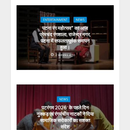
s
b
er
gr
e
e
l
e
A
o
a
n
dI
ENTERTAINMENT
NEWS
p
o
m
g
n
पटना रंग महोत्सव” का आज
p
k
er
प्रेमचंद रंगशाला, राजेन्द्र नगर,
पटना में सफलतापूर्वक समापन
हुआ।
2 weeks ago
NEWS
पटरंगम 2026′ के पहले दिन
नुक्कड़ एवं रंगमंचीय नाटकों ने दिया
सामाजिक सरोकारों का सशक्त
संदेश