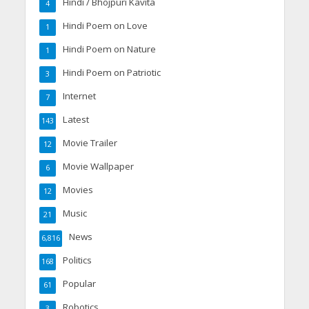
Hindi / Bhojpuri Kavita
4
Hindi Poem on Love
1
Hindi Poem on Nature
1
Hindi Poem on Patriotic
3
Internet
7
Latest
143
Movie Trailer
12
Movie Wallpaper
6
Movies
12
Music
21
News
6,816
Politics
168
Popular
61
Robotics
3