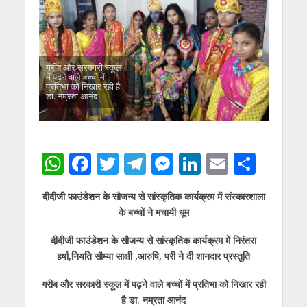
गरीब और सरकारी स्कूल
में पढ़ने वाले बच्चों में
प्रतिभा को निखार रही है
डा. नम्रता आनंद
W
F
T
T
M
Li
E
S
h
ac
w
el
e
n
m
h
दीदीजी फाउंडेशन के सौजन्य से सांस्कृतिक कार्यक्रम में संस्कारशाला
at
e
itt
e
ss
k
ai
ar
के बच्चों ने मचायी धूम
s
b
er
gr
e
e
l
e
दीदीजी फाउंडेशन के सौजन्य से सांस्कृतिक कार्यक्रम में निरंतरा
A
o
a
n
dI
हर्षा,नियति सौम्या साक्षी ,आरुषि, परी ने दी शानदार प्रस्तुति
p
o
m
g
n
गरीब और सरकारी स्कूल में पढ़ने वाले बच्चों में प्रतिभा को निखार रही
p
k
er
है डा. नम्रता आनंद