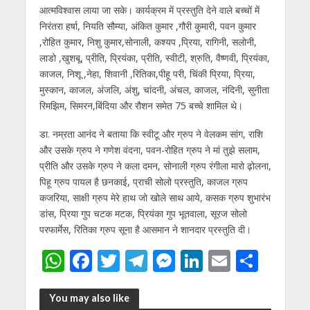
आत्मविश्वास लाया जा सके। कार्यक्रम में प्रस्तुति देने वाले बच्चों में
निरंतरा हर्षा, नियति सौम्या, अंकित कुमार ,गौरी कुमारी, पवन कुमार
,रोहित कुमार, निशु कुमार,सोनाली, कश्यप ,प्रिया, रागिनी, सलोनी,
लाडो ,खुशबू, प्रीति, प्रियंका, प्रीति, स्वीटी, श्रुति, वैष्णवी, प्रियंका,
काजल, निशू ,नेहा, शिवानी ,रितिका,पीहू परी, चिंकी प्रिया, प्रिया,
मुस्कान, काजल, अंजलि, अंशु, चांदनी, अंचल, काजल, नंदिनी, सुनीता
रिमझिम, सिमरन,बिंदिया और रौशन समेत 75 बच्चे शामिल थे।
डा. नम्रता आनंद ने बताया कि स्वीटू और ग्रुप ने वेलकम सांग, राशि
और उसके ग्रुप ने गणेश वंदना, पवन-रोहित ग्रुप ने मां तुझे सलाम,
प्रीति और उसके ग्रुप ने कला दमन, सोनाली ग्रुप रंगीला मारो ढ़ोलना,
पिहू ग्रुप पायल है छनकाई, प्राची सोलो प्रस्तुति, काजल ग्रुप
कजरिया, साक्षी ग्रुप मेरे हाथ जो खोले साथ आये, कसक ग्रुप शुभारंभ
डांस, प्रिया गुप चटक मटक, प्रियंका गुप भूतवाला, सूरज सोलो
परफार्मेस, रितिका ग्रुप सूना है आसमान ने शानदार प्रस्तुति दी।
W
F
T
T
M
Li
E
S
h
ac
w
el
e
n
m
h
at
e
itt
e
ss
k
ai
ar
You may also like