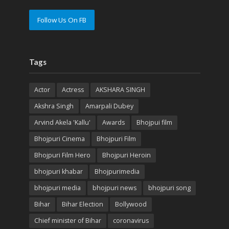
Follow Us On FB
Tags
Actor
Actress
AKSHARA SINGH
Akshra Singh
Amarpali Dubey
Arvind Akela 'Kallu'
Awards
Bhojpui film
Bhojpuri Cinema
Bhojpuri Film
Bhojpuri Film Hero
Bhojpuri Heroin
bhojpuri khabar
Bhojpurimedia
bhojpuri media
bhojpuri news
bhojpuri song
Bihar
Bihar Election
Bollywood
Chief minister of Bihar
coronavirus