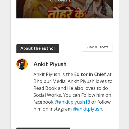
2 weeks ago
VIEW ALL POSTS
About the author
Ankit Piyush
Ankit Piyush is the
Editor in Chief
at
BhojpuriMedia. Ankit Piyush loves to
Read Book and He also loves to do
Social Works. You can Follow him on
facebook
@ankit.piyush18
or follow
him on instagram
@ankitpiyush
.