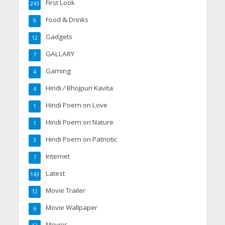
First Look
243
Food & Drinks
9
Gadgets
12
GALLARY
7
Gaming
4
Hindi / Bhojpuri Kavita
4
Hindi Poem on Love
1
Hindi Poem on Nature
1
Hindi Poem on Patriotic
3
Internet
7
Latest
143
Movie Trailer
12
Movie Wallpaper
6
Movies