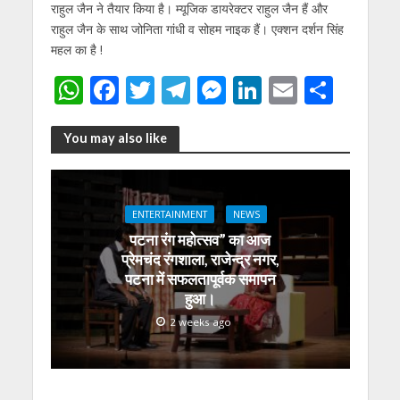
राहुल जैन ने तैयार किया है। म्‍यूजिक डायरेक्‍टर राहुल जैन हैं और
राहुल जैन के साथ जोनिता गांधी व सोहम नाइक हैं। एक्‍शन दर्शन सिंह
महल का है !
W
F
T
T
M
Li
E
S
h
ac
w
el
e
n
m
h
at
e
itt
e
ss
k
ai
ar
You may also like
s
b
er
gr
e
e
l
e
A
o
a
n
dI
ENTERTAINMENT
NEWS
p
o
m
g
n
पटना रंग महोत्सव” का आज
p
k
er
प्रेमचंद रंगशाला, राजेन्द्र नगर,
पटना में सफलतापूर्वक समापन
हुआ।
2 weeks ago