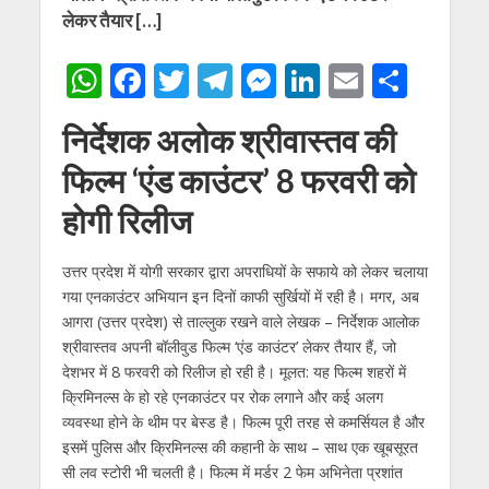
लेकर तैयार […]
W
F
T
T
M
Li
E
S
h
ac
w
el
e
n
m
h
निर्देशक अलोक श्रीवास्तव की
at
e
itt
e
ss
k
ai
ar
फिल्म ‘एंड काउंटर’ 8 फरवरी को
s
b
er
gr
e
e
l
e
A
o
a
n
dI
होगी रिलीज
p
o
m
g
n
उत्तर प्रदेश में योगी सरकार द्वारा अपराधियों के सफाये को लेकर चलाया
p
k
er
गया एनकाउंटर अभियान इन दिनों काफी सुर्खियों में रही है। मगर, अब
आगरा (उत्तर प्रदेश) से ताल्‍लुक रखने वाले लेखक – निर्देशक आलोक
श्रीवास्‍तव अपनी बॉलीवुड फिल्‍म ‘एंड काउंटर’ लेकर तैयार हैं, जो
देशभर में 8 फरवरी को रिलीज हो रही है। मूलत: यह फिल्‍म शहरों में
क्रिमिनल्‍स के हो रहे एनकाउंटर पर रोक लगाने और कई अलग
व्‍यवस्‍था होने के थीम पर बेस्‍ड है। फिल्‍म पूरी तरह से कमर्सियल है और
इसमें पुलिस और क्रिमिनल्‍स की कहानी के साथ – साथ एक खूबसूरत
सी लव स्‍टोरी भी चलती है। फिल्‍म में मर्डर 2 फेम अभिनेता प्रशांत