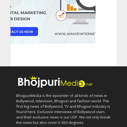
BhojpuriMedia is the epicenter of all kinds of news in
Bollywood, television, Bhojpuri and fashion world. The
first big news of Bollywood, TV and Bhojpuri industry is
found here. Exclusive interviews of Bollywood stars
and their exclusive news is our USP. We not only break
the news but also cover it 360 degrees.