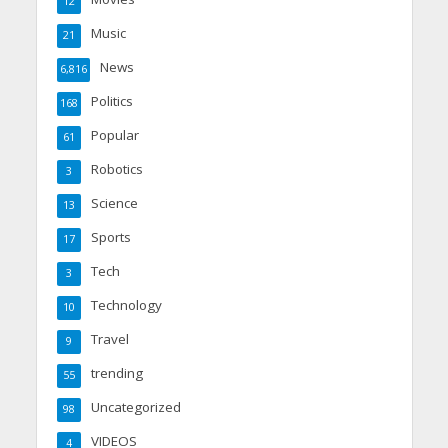
12
Music
21
News
6,816
Politics
168
Popular
61
Robotics
3
Science
13
Sports
17
Tech
3
Technology
10
Travel
9
trending
55
Uncategorized
98
VIDEOS
4