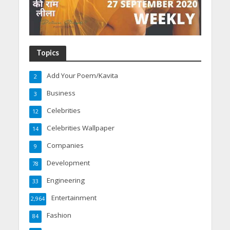
Topics
Add Your Poem/Kavita
2
Business
3
Celebrities
12
Celebrities Wallpaper
14
Companies
9
Development
78
Engineering
33
Entertainment
2,964
Fashion
84