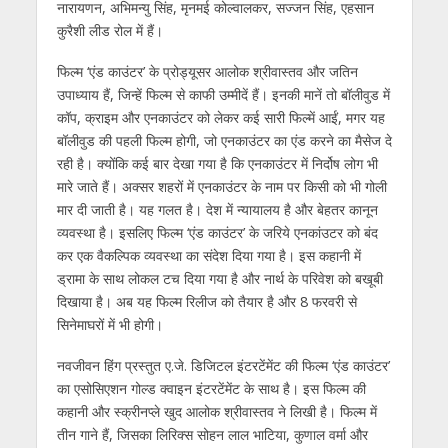
नारायणन, अभिमन्‍यु सिंह, मृनमई कोल्‍वालकर, सज्‍जन सिंह, एहसान
कुरैशी लीड रोल में हैं।
फिल्‍म ‘एंड काउंटर’ के प्रोड्यूसर आलोक श्रीवास्‍तव और जतिन
उपाध्‍याय हैं, जिन्‍हें फिल्‍म से काफी उम्‍मीदें हैं। इनकी मानें तो बॉलीवुड में
कॉप, क्राइम और एनकाउंटर को लेकर कई सारी फिल्‍में आईं, मगर यह
बॉलीवुड की पहली फिल्‍म होगी, जो एनकाउंटर का एंड करने का मैसेज दे
रही है। क्‍योंकि कई बार देखा गया है कि एनकाउंटर में निर्दोष लोग भी
मारे जाते हैं। अक्‍सर शहरों में एनकाउंटर के नाम पर किसी को भी गोली
मार दी जाती है। यह गलत है। देश में न्‍यायालय है और बेहतर कानून
व्‍यवस्‍था है। इसलिए फिल्‍म ‘एंड काउंटर’ के जरिये एनकांउटर को बंद
कर एक वैकल्पिक व्‍यवस्‍था का संदेश दिया गया है। इस कहानी में
ड्रामा के साथ लोकल टच दिया गया है और नार्थ के परिवेश को बखूबी
दिखाया है। अब यह फिल्‍म रिलीज को तैयार है और 8 फरवरी से
सिनेमाघरों में भी होगी।
नवजीवन हिंग प्रस्‍तुत ए.जे. डिजिटल इंटरटेंमेंट की फिल्‍म ‘एंड काउंटर’
का एसोसिएशन गोल्‍ड क्‍वाइन इंटरटेंमेंट के साथ है। इस फिल्‍म की
कहानी और स्‍क्रीनप्‍ले खुद आलोक श्रीवास्‍तव ने लिखी है। फिल्‍म में
तीन गाने हैं, जिसका लिरिक्‍स सोहन लाल भाटिया, कुणाल वर्मा और