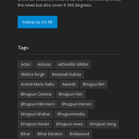
the news but also cover it 360 degrees.
Follow Us On FB
Tags
Actor
Actress
AKSHARA SINGH
Akshra Singh
Amarpali Dubey
Arvind Akela 'Kallu'
Awards
Bhojpui film
Bhojpuri Cinema
Bhojpuri Film
Bhojpuri Film Hero
Bhojpuri Heroin
bhojpuri khabar
Bhojpurimedia
bhojpuri media
bhojpuri news
bhojpuri song
Bihar
Bihar Election
Bollywood