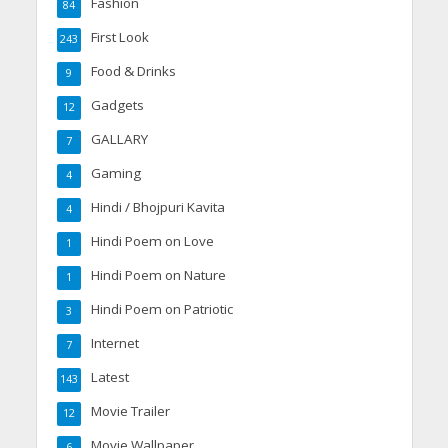
Fashion
84
First Look
243
Food & Drinks
9
Gadgets
12
GALLARY
7
Gaming
4
Hindi / Bhojpuri Kavita
4
Hindi Poem on Love
1
Hindi Poem on Nature
1
Hindi Poem on Patriotic
3
Internet
7
Latest
143
Movie Trailer
12
Movie Wallpaper
6