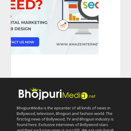
BhojpuriMedia is the epicenter of all kinds of news in
Bollywood, television, Bhojpuri and fashion world. The
first big news of Bollywood, TV and Bhojpuri industry is
found here. Exclusive interviews of Bollywood stars
and their exclusive news is our USP. We not only break