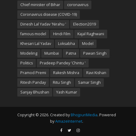
Chief minister of Bihar
coronavirus
Coronavirus disease (COVID-19)
Dinesh Lal Yadav 'Nirahu '
Election2019
famous model
Hindi Film
Kajal Raghwani
Khesari Lal Yadav
Loksabha
Model
Modeling
Mumbai
Patna
Pawan Singh
Politics
Pradeep Pandey 'Chintu '
Pramod Premi
Rakesh Mishra
Ravi Kishan
Ritesh Panday
Ritu Singh
Samar Singh
Sanjay Bhushan
Yash Kumar
Copyright © 2026. Created by
BhojpuriMedia
. Powered
by
AmazeInternet
.