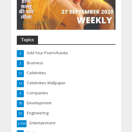
Topics
Add Your Poem/Kavita
2
Business
3
Celebrities
12
Celebrities Wallpaper
14
Companies
9
Development
78
Engineering
33
Entertainment
2,964