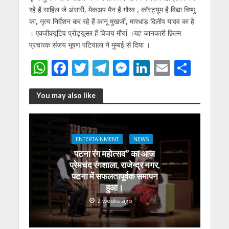
रहे हैं साहिल जे अंसारी, मेकअप मैन हैं गौरव , कॉस्ट्यूम है विद्या विष्णु
का, नृत्य निर्देशन कर रहे हैं कानू मुखर्जी, मारधाड़ दिलीप यादव का है
। एक्जीक्यूटिव प्रोड्यूसर हैं विजय मौर्या ।यह जानकारी फ़िल्म
प्रचारक संजय भूषण पटियाला ने मुम्बई से दिया ।
W
F
T
T
M
Li
E
S
h
ac
w
el
e
n
m
h
at
e
itt
e
ss
k
ai
ar
You may also like
s
b
er
gr
e
e
l
e
A
o
a
n
dI
ENTERTAINMENT
NEWS
p
o
m
g
n
पटना रंग महोत्सव” का आज
p
k
er
प्रेमचंद रंगशाला, राजेन्द्र नगर,
पटना में सफलतापूर्वक समापन
हुआ।
2 weeks ago