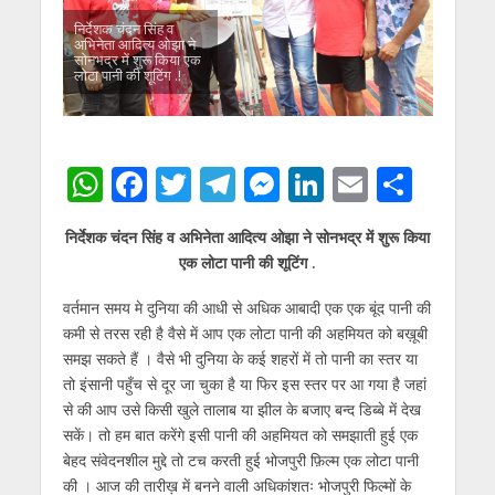
निर्देशक चंदन सिंह व
अभिनेता आदित्य ओझा ने
सोनभद्र में शुरू किया एक
लोटा पानी की शूटिंग .!
W
F
T
T
M
Li
E
S
h
ac
w
el
e
n
m
h
निर्देशक चंदन सिंह व अभिनेता आदित्य ओझा ने सोनभद्र में शुरू किया
at
e
itt
e
ss
k
ai
ar
एक लोटा पानी की शूटिंग .
s
b
er
gr
e
e
l
e
वर्तमान समय मे दुनिया की आधी से अधिक आबादी एक एक बूंद पानी की
A
o
a
n
dI
कमी से तरस रही है वैसे में आप एक लोटा पानी की अहमियत को बख़ूबी
p
o
m
g
n
समझ सकते हैं । वैसे भी दुनिया के कई शहरों में तो पानी का स्तर या
p
k
er
तो इंसानी पहुँच से दूर जा चुका है या फिर इस स्तर पर आ गया है जहां
से की आप उसे किसी खुले तालाब या झील के बजाए बन्द डिब्बे में देख
सकें। तो हम बात करेंगे इसी पानी की अहमियत को समझाती हुई एक
बेहद संवेदनशील मुद्दे तो टच करती हुई भोजपुरी फ़िल्म एक लोटा पानी
की । आज की तारीख़ में बनने वाली अधिकांशतः भोजपुरी फिल्मों के