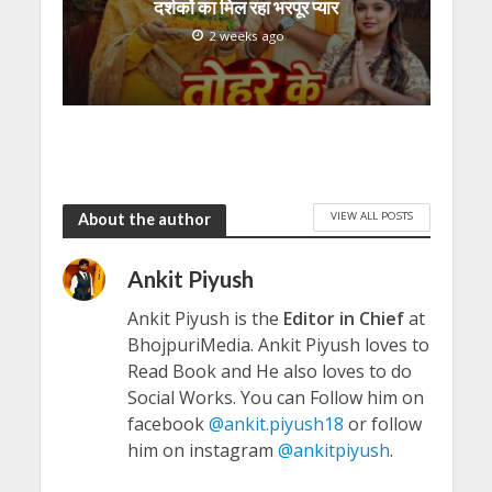
दर्शकों का मिल रहा भरपूर प्यार
2 weeks ago
VIEW ALL POSTS
About the author
Ankit Piyush
Ankit Piyush is the
Editor in Chief
at
BhojpuriMedia. Ankit Piyush loves to
Read Book and He also loves to do
Social Works. You can Follow him on
facebook
@ankit.piyush18
or follow
him on instagram
@ankitpiyush
.