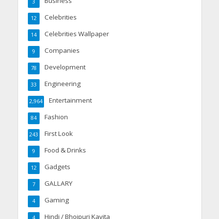
Business
3
Celebrities
12
Celebrities Wallpaper
14
Companies
9
Development
78
Engineering
33
Entertainment
2,964
Fashion
84
First Look
243
Food & Drinks
9
Gadgets
12
GALLARY
7
Gaming
4
Hindi / Bhojpuri Kavita
4