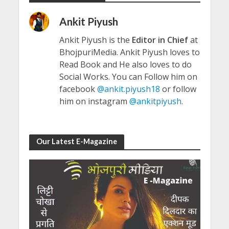
Ankit Piyush
Ankit Piyush is the
Editor in Chief
at
BhojpuriMedia. Ankit Piyush loves to
Read Book and He also loves to do
Social Works. You can Follow him on
facebook
@ankit.piyush18
or follow
him on instagram
@ankitpiyush
.
Our Latest E-Magazine