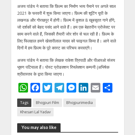
अजय पांडेय ने बताया कि फ़िल्म का निर्माण भव्य पैमाने पर अगले साल
2021 के फरवरी में शुरू किया जाएगा। फ़िल्म की शूटिंग यूपी के
लखनऊ और गोरखपुर में होगी। फ़िल्म में कुशल 8 खूबसूरत गाने होंगे,
जो दर्शकों को बेहद पसंद आने वाले हैं। हम एक बेहतरीन प्रोजेक्ट पर
काम करने वाले हैं, जिसकी तैयारी जोर शोर से चल रही है। फ़िल्म के
लिए फिलहाल हमने खेसारीलाल यादव को फाइनल किया है। आने वाले
दिनों में हम फ़िल्म के पूरे कास्ट का परिचय करवाएंगे।
अजय पांडेय ने बताया कि लेखक राकेश त्रिपाठी और पीआरओ संजय
भूषण पटियाला हैं। पोस्ट प्रोडक्शन रिफ्लेक्शन कम्पनी (अभिषेक
श्रीवास्तव के द्वारा किया जाएगा।
W
F
T
T
M
Li
E
S
h
ac
w
el
e
n
m
h
Tags
Bhojpuri Film
Bhojpurimedia
at
e
itt
e
ss
k
ai
ar
Khesari Lal Yadav
s
b
er
gr
e
e
l
e
A
o
a
n
dI
You may also like