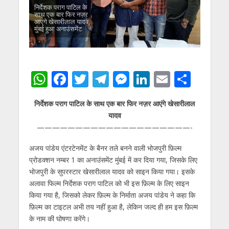
निर्देशक पराग पाटिल के
साथ एक बार फिर नज़र
आएंगे खेसारीलाल यादव,
मुंबई हुआ अनाउंसमेंट
W
F
T
T
M
Li
E
S
h
ac
w
el
e
n
m
h
निर्देशक पराग पाटिल के साथ एक बार फिर नज़र आएंगे खेसारीलाल
at
e
itt
e
ss
k
ai
ar
यादव
s
b
er
gr
e
e
l
e
————————————————————-
A
o
a
n
dI
अजय पांडेय एंटरटेनमेंट के बैनर तले बनने वाली भोजपुरी फ़िल्म
p
o
m
g
n
प्रोडक्शन नम्बर 1 का अनाउंसमेंट मुंबई में कर दिया गया, जिसके लिए
p
k
er
भोजपुरी के सुपरस्टार खेसारीलाल यादव को साइन किया गया। इसके
अलावा फिल्म निर्देशक पराग पाटिल को भी इस फ़िल्म के लिए साइन
किया गया है, जिसको लेकर फ़िल्म के निर्माता अजय पांडेय ने कहा कि
फ़िल्म का टाइटल अभी तय नहीं हुआ है, लेकिन जल्द ही हम इस फ़िल्म
के नाम की घोषणा करेंगे।