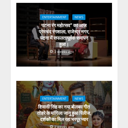
p
o
m
g
n
p
k
er
ENTERTAINMENT
NEWS
पटना रंग महोत्सव” का आज
प्रेमचंद रंगशाला, राजेन्द्र नगर,
पटना में सफलतापूर्वक समापन
हुआ।
2 weeks ago
ENTERTAINMENT
NEWS
शिवानी सिंह का नया बोलबम गीत
तोहरे के मांगिला जानु हुआ रिलीज,
दर्शकों का मिल रहा भरपूर प्यार
2 weeks ago