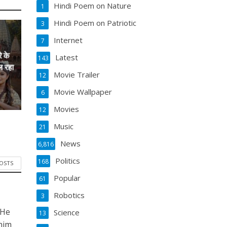
Hindi Poem on Nature
1
Hindi Poem on Patriotic
3
Internet
7
े के
Latest
143
ल रहा
Movie Trailer
12
Movie Wallpaper
6
Movies
12
Music
21
News
6,816
Politics
168
POSTS
Popular
61
Robotics
3
 He
Science
13
him