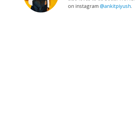
on instagram
@ankitpiyush
.
अरविंद अकेला कल्लू के 