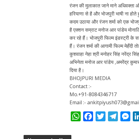
नेहा म्यूजिक वर्ल्ड पर
रंजन की मुलाकात जाने माने अधिवक्ता औ
हरियाणा से है और भोजपुरी भाषी ना होते 
कदम उठाया और रंजन शर्मा को एक भोजपु
है एक्शन सम्राट मनोज आर पांडेय मोनालिश
कर रहे हैं। भोजपुरी फिल्म इंडस्ट्री के 
हैं। रंजन शर्मा की आगामी फिल्म मेहँदी 
कुशवाहा नेहा श्री मनोहर सिंह नरेंद्र सि
अभिनेता मनोज आर पांडेय ,अमरेंद्र कुमा
दिया है।
BHOJPURI MEDIA
साजिद नाडियाडवाला के 
Contact :-
Mo.+91-8084346717
Email :- ankitpiyush073@gmai
W
F
T
T
h
ac
w
el
e
at
e
itt
e
s