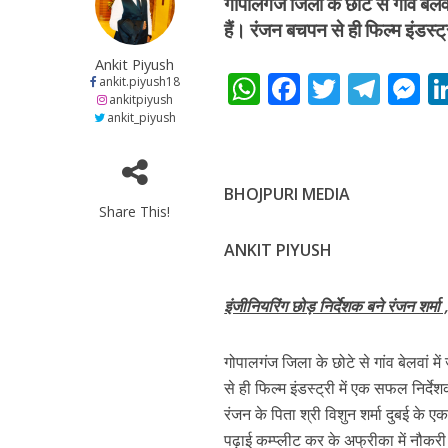
गोपालगंज जिला के छोटे से गांव बेलवा
हैं। रंजन बचपन से ही फिल्म इंडस्ट
Ankit Piyush
W
F
T
T
ankit.piyush18
ankitpiyush
h
ac
w
el
e
ankit_piyush
at
e
itt
e
s
s
b
er
gr
e
BHOJPURI MEDIA
A
o
a
n
Share This!
पवन सिंह का बॉलीवुड म
p
o
m
g
ANKIT PIYUSH
p
k
e
इंजीनियरिंग छोड़ निर्देशक बने रंजन शर्म
गोपालगंज जिला के छोटे से गांव बेलवां में
से ही फिल्म इंडस्ट्री में एक सफल निर्द
रंजन के पिता श्री विशुन शर्मा दुबई के
पढ़ाई कम्प्लीट कर के अफ्रीका में नौकरी 