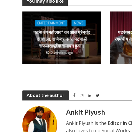
You may also like
s
b
er
gr
e
A
o
a
n
कुलदीप कुमार की “गौर
p
o
m
g
ENTERTAINMENT
NEWS
p
k
e
पटना रंग महोत्सव” का आज प्रेमचंद
पटरंगम 2
रंगशाला, राजेन्द्र नगर, पटना में
रंगमंचीय न
सफलतापूर्वक समापन हुआ।
2 weeks ago
‘शेल्टर होम’ के एक सीन 
About the author
Ankit Piyush
Ankit Piyush is the
Editor in C
also loves to do Social Works