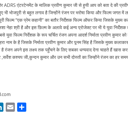
 रिलीज हुआ भोजपुरी गीत जिंदगी जियल छोड़ देहब, दर्शकों का मिल रहा भरपूर प्यार
र ADRS एंटरटेनमेंट के मालिक प्रवीण कुमार जी से हुयी आप को बता दे की प्रवी
हुए भी भोजपुरी से बहुत लगाव है जिन्होंने रंजन पर भरोषा किया और फिल्म जगत में ल
री फिल्म “एक प्रेम कहानी” का बतौर निर्देशक फिल्म ऑफर किया जिसके मुख्य 
ा नेहा श्री है और इस फ़िल्म के अलावे कई अन्य प्रोजेक्ट पर भी ये युवा निर्देशक क
सबसे युवा फिल्म निर्देशक के रूप चर्चित रंजन अपना आदर्श निर्माता प्रवीण कुमार को
तोहरा नाम के है जिसके निर्माता प्रवीण कुमार और पूनम सिंह है जिसके मुख्य कलाका
ंह है रंजन अपने इस लक्ष्य तक पहुँचने के लिए सबका धन्यवाद देना चाहते हैं खास कर
र ,सर्वेश कश्यप जी,कुन्दन कुमार और उन सभी दोस्तों का जिन्होंने रंजन का हर स
साथ 25 वर्षों का सफर, अब ‘ओम गोल्डन फ्यूचर मूवीज़’ के साथ नई पारी शुरू करेंगे प्रेमचंद्र झा
l.com
M
Li
E
S
n
m
h
s
k
ai
ar