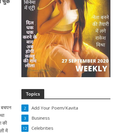
ा चुके
Topics
जन बचपन
Add Your Poem/Kavita
2
 था
Business
3
ंग की
Celebrities
12
ी में