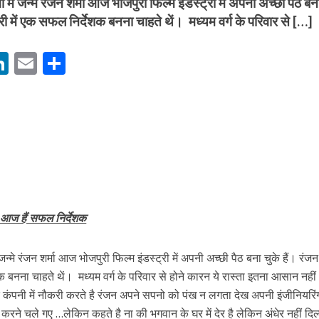
ं में जन्मे रंजन शर्मा आज भोजपुरी फिल्म इंडस्ट्री में अपनी अच्छी पैठ बन
्री में एक सफल निर्देशक बनना चाहते थें। मध्यम वर्ग के परिवार से […]
M
Li
E
S
n
m
h
s
k
ai
ar
e
l
e
dI
ें महाधमाका, ‘सिर्फ आपके’ की शूटिंग लखनऊ और भोपाल में हुई पूरी”
n
r
ा ,आज हैं सफल निर्देशक
 जन्मे रंजन शर्मा आज भोजपुरी फिल्म इंडस्ट्री में अपनी अच्छी पैठ बना चुके हैं। रं
ेशक बनना चाहते थें। मध्यम वर्ग के परिवार से होने कारन ये रास्ता इतना आसान नहीं
 एक कंपनी में नौकरी करते है रंजन अपने सपनो को पंख न लगता देख अपनी इंजीनियरि
करने चले गए …लेकिन कहते है ना की भगवान के घर में देर है लेकिन अंधेर नहीं दिल्ल