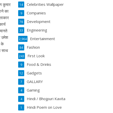
ण कुमार
Celebrities Wallpaper
14
ाने का
Companies
9
कलाकार
Development
78
ार्य
Engineering
 मानते
33
र उमेश
Entertainment
2,964
 के
Fashion
84
मय साथ
First Look
243
Food & Drinks
9
Gadgets
12
GALLARY
7
Gaming
4
Hindi / Bhojpuri Kavita
4
Hindi Poem on Love
1