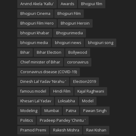
Arvind Akela 'Kallu'
Awards
Bhojpui film
Bhojpuri Cinema
Bhojpuri Film
Bhojpuri Film Hero
Bhojpuri Heroin
bhojpuri khabar
Bhojpurimedia
bhojpuri media
bhojpuri news
bhojpuri song
Bihar
Bihar Election
Bollywood
Chief minister of Bihar
coronavirus
Coronavirus disease (COVID-19)
Dinesh Lal Yadav 'Nirahu '
Election2019
famous model
Hindi Film
Kajal Raghwani
Khesari Lal Yadav
Loksabha
Model
Modeling
Mumbai
Patna
Pawan Singh
Politics
Pradeep Pandey 'Chintu '
Pramod Premi
Rakesh Mishra
Ravi Kishan