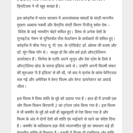
क्रिटिक्‍स ने भी खूब सराहा है।
इस कांफ्रेंस में भारत सरकार में अल्पसंख्यक मामलों के मंत्री माननीय
मुख्तर अब्बास नकवी और केंद्रीय मंत्री किरण रिजीजु समेत देश –
विदेश के कई नामचीन चेहरे शमिल हुए। विश्व से अनेक देशों के
युनाइटेड नेशन से युनिवर्सल पीस फेडरेशन के कर्यकर्ता भी शमिल हुए।
कांफ्रेंस में चीफ गेस्ट यु. पी. एफ. के प्रेसिडेंट डॉ. थोमस जी वलश और
डॉ. चुंग सिक योंग थे। मालूम हो कि लोम हर्ष इंडो ऑस्ट्रेलियन
डायरेक्टर हैं। सिनेमा के प्रति अपने जुनून और देश प्रेम के लिये वे
ऑस्ट्रेलिया छोड के वापस इंडिया आये थे। उन्होंने अपनी फिल्मी सफर
की शुरुआत ‘ये है इंडिया’ से की थी, जो बाद मे फ्रांस के कांस फेस्टिवल
तक गई और अमेरिका मे बेस्ट फिल्म ओर बेस्ट डायरेक्टर का अवार्ड
जीता।
इस फिल्म मे विश्व शांति के मुद्दे को उठाया गया है। हाल ही में उनकी एक
और फिल्म चिकन बिरयानी 2 का ट्रेलर लांच किया गया है। इस फिल्म
मे भी कश्मीर के मुद्दें को बडी ही खूबसूरती से पेश किया गया है और
फिल्म के अंत मे दोनों देशो को शांति एंव भाईचारे से रहने का संदेश दिया
है। कश्मीर के मालिकाना हक़ जैसे ज्वलनशील मुद्दे का समाधान बड़े ही
बेहतरीन तरीके से दिखाया है। इनकी ये फिल्म भी इंसनियत ओर शांति