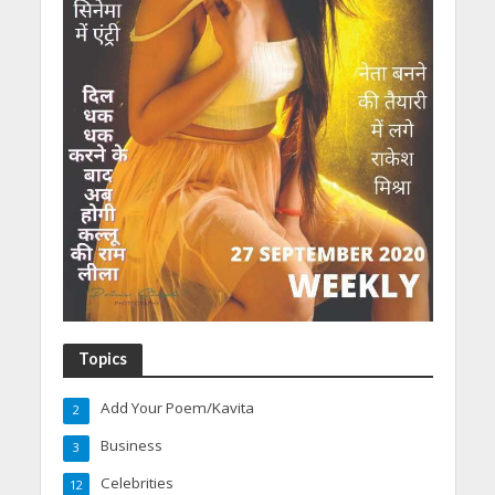
Topics
Add Your Poem/Kavita
2
Business
3
Celebrities
12