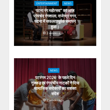
A
o
a
n
dI
ENTERTAINMENT
NEWS
p
o
m
g
n
पटना रंग महोत्सव” का आज
p
k
er
प्रेमचंद रंगशाला, राजेन्द्र नगर,
पटना में सफलतापूर्वक समापन
हुआ।
2 weeks ago
NEWS
पटरंगम 2026′ के पहले दिन
नुक्कड़ एवं रंगमंचीय नाटकों ने दिया
सामाजिक सरोकारों का सशक्त
संदेश
2 weeks ago