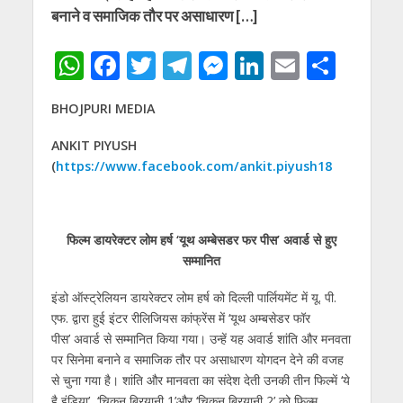
बनाने व समाजिक तौर पर असाधारण […]
W
F
T
T
M
Li
E
S
h
ac
w
el
e
n
m
h
BHOJPURI MEDIA
at
e
itt
e
ss
k
ai
ar
s
b
er
gr
e
e
l
e
ANKIT PIYUSH
(
https://www.facebook.com/ankit.piyush18
A
o
a
n
dI
p
o
m
g
n
p
k
er
फिल्म डायरेक्टर लोम हर्ष
‘यूथ अम्बेसडर फर पीस’ अवार्ड से हुए
सम्मानित
इंडो ऑस्ट्रेलियन डायरेक्टर लोम हर्ष को दिल्ली पार्लियमेंट में यू. पी.
एफ. द्वारा हुई इंटर रीलिजियस कांफ्रेंस में ‘यूथ अम्बसेडर फॉर
पीस’ अवार्ड से सम्‍मानित किया गया। उन्‍हें यह अवार्ड शांति और मनवता
पर सिनेमा बनाने व समाजिक तौर पर असाधारण योगदन देने की वजह
से चुना गया है। शांति और मानवता का संदेश देती उनकी तीन फिल्‍में ‘ये
है इंडिया’, ‘चिकन बिरयानी 1’और ‘चिकन बिरयानी 2’ को फिल्‍म