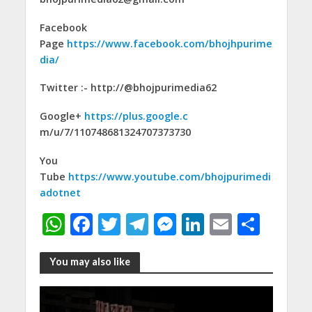
Facebook
Page
https://www.facebook.com/bhojhpurime
dia/
Twitter :- http://@bhojpurimedia62
Google+
https://plus.google.c
m/u/7/110748681324707373730
You
Tube
https://www.youtube.com/bhojpurimedi
adotnet
W
F
T
T
M
Li
E
S
h
ac
w
el
e
n
m
h
at
e
itt
e
ss
k
ai
ar
You may also like
s
b
er
gr
e
e
l
e