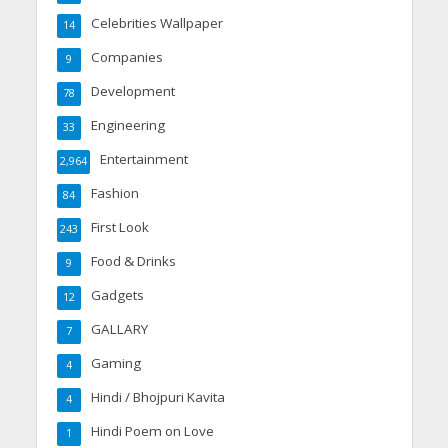
Celebrities Wallpaper
14
Companies
9
Development
78
Engineering
33
Entertainment
2,964
Fashion
84
First Look
243
Food & Drinks
9
Gadgets
12
GALLARY
7
Gaming
4
Hindi / Bhojpuri Kavita
4
Hindi Poem on Love
1