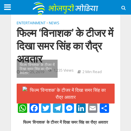
ENTERTAINMENT
•
NEWS
फिल्‍म ‘विनाशक’ के टीजर में
दिखा समर सिंह का रौद्र
अवतार
फिल्‍म ‘विनाशक’ के टीजर में
दिखा समर सिंह का रौद्र
1,235 Views
June 25, 2019
2 Min Read
अवतार
W
F
T
T
M
Li
E
S
h
ac
w
el
e
n
m
h
फिल्‍म ‘विनाशक’ के टीजर में दिखा समर सिंह का रौद्र अवतार
at
e
itt
e
ss
k
ai
ar