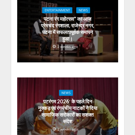
p
k
er
ENTERTAINMENT
NEWS
पटना रंग महोत्सव” का आज
प्रेमचंद रंगशाला, राजेन्द्र नगर,
पटना में सफलतापूर्वक समापन
हुआ।
2 weeks ago
NEWS
पटरंगम 2026′ के पहले दिन
नुक्कड़ एवं रंगमंचीय नाटकों ने दिया
सामाजिक सरोकारों का सशक्त
संदेश
2 weeks ago