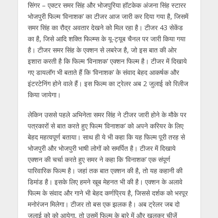
s
b
er
gr
e
e
l
e
सिंगर – एक्‍टर समर सिंह और भोजपुरिया हॉटकेक अंजना सिंह स्‍टारर
भोजपुरी फिल्‍म ‘विनाशक’ का टीजर आज जारी कर दिया गया है, जिसमें
A
o
a
n
dI
समर सिंह का रौद्र अवतार देखने को मिल रहा है। टीजर 43 सेकेंड
p
o
m
g
n
का है, जिसे आदि शक्ति फिल्‍म्‍स के यू-ट्यूब चैनल पर जारी किया गया
p
k
er
है। टीजर समर सिंह के एक्‍शन से लबरेज है, जो इस बात की ओर
इशारा करती है कि फिल्म ‘विनाशक’ एक्‍शन फिल्‍म है। टीजर में दिखाये
गए डायलॉग भी बताते हैं कि ‘विनाशक’ के संवाद बेहद आकर्षक और
इंटरटेनिंग होने वाले हैं। इस‍ फिल्‍म का ट्रेलर अब 2 जुलाई को रिलीज
किया जायेगा।
लेकिन उससे पहले अभिनेता समर सिंह ने टीजर जारी होने के मौके पर
पत्रकारों से बात करते हुए फिल्‍म ‘विनाशक’ को अपने करियर के लिए
बेहद महत्‍वपूर्ण बताया। साथ ही ये भी कहा कि यह फिल्‍म पूरी तरह से
भोजपुरी और भोजपुरी भाषी लोगों को समर्पित है। टीजर में दिखाये
एक्‍शन की चर्चा करते हुए समर ने कहा कि ‘विनाशक’ एक संपूर्ण
पारिवारिक फिल्‍म है। जहां तक बात एक्‍शन की है, तो यह कहानी की
डिमांड है। इसके लिए हमने खूब मेहनत भी की है। एक्‍शन के अलावे
फिल्‍म के संवाद और गाने भी बेहद कर्णप्रिय है, जिससे दर्शक को भरपूर
मनोरंजन मिलेगा। टीजर तो बस एक झलक है। अब ट्रेलर जब दो
जुलाई को को आयेगा, तो उसमें फिल्‍म के बारे में और खुलकर चीजें