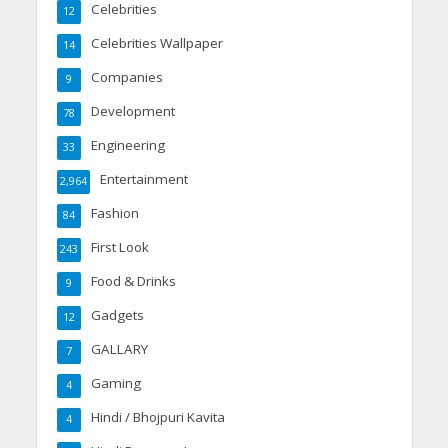
Celebrities
12
Celebrities Wallpaper
14
Companies
9
Development
78
Engineering
33
Entertainment
2,964
Fashion
84
First Look
243
Food & Drinks
9
Gadgets
12
GALLARY
7
Gaming
4
Hindi / Bhojpuri Kavita
4