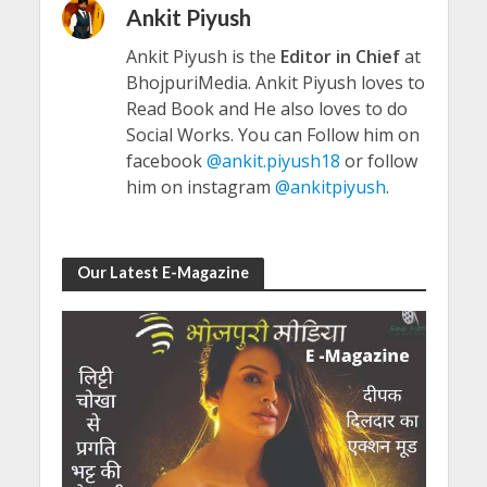
Ankit Piyush
Ankit Piyush is the
Editor in Chief
at
BhojpuriMedia. Ankit Piyush loves to
Read Book and He also loves to do
Social Works. You can Follow him on
facebook
@ankit.piyush18
or follow
him on instagram
@ankitpiyush
.
Our Latest E-Magazine