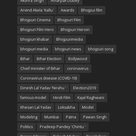
Akshra Singh
Amarpali Dubey
Arvind Akela 'Kallu'
Awards
Bhojpui film
Bhojpuri Cinema
Bhojpuri Film
Bhojpuri Film Hero
Bhojpuri Heroin
bhojpuri khabar
Bhojpurimedia
bhojpuri media
bhojpuri news
bhojpuri song
Bihar
Bihar Election
Bollywood
Chief minister of Bihar
coronavirus
Coronavirus disease (COVID-19)
Dinesh Lal Yadav 'Nirahu '
Election2019
famous model
Hindi Film
Kajal Raghwani
Khesari Lal Yadav
Loksabha
Model
Modeling
Mumbai
Patna
Pawan Singh
Politics
Pradeep Pandey 'Chintu '