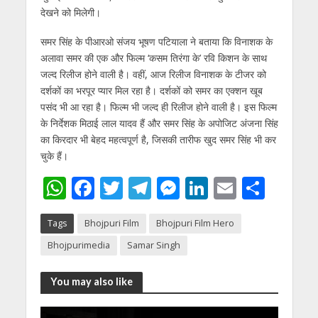
देखने को मिलेगी।
समर सिंह के पीआरओ संजय भूषण पटियाला ने बताया कि विनाशक के
अलावा समर की एक और फिल्‍म ‘कसम तिरंगा के’ रवि किशन के साथ
जल्‍द रिलीज होने वाली है। वहीं, आज रिलीज विनाशक के टीजर को
दर्शकों का भरपूर प्‍यार मिल रहा है। दर्शकों को समर का एक्‍शन खूब
पसंद भी आ रहा है। फिल्‍म भी जल्‍द ही रिलीज होने वाली है। इस फिल्‍म
के निर्देशक मिठाई लाल यादव हैं और समर सिंह के अपोजिट अंजना सिंह
का किरदार भी बेहद महत्‍वपूर्ण है, जिसकी तारीफ खुद समर सिंह भी कर
चुके हैं।
W
F
T
T
M
Li
E
S
h
ac
w
el
e
n
m
h
Tags
Bhojpuri Film
Bhojpuri Film Hero
at
e
itt
e
ss
k
ai
ar
Bhojpurimedia
Samar Singh
s
b
er
gr
e
e
l
e
A
o
a
n
dI
You may also like
p
o
m
g
n