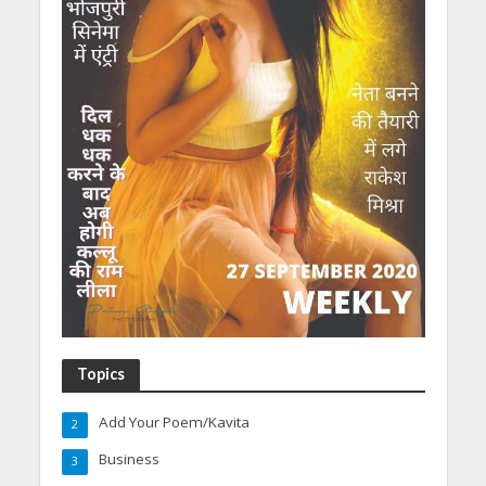
Topics
Add Your Poem/Kavita
2
Business
3