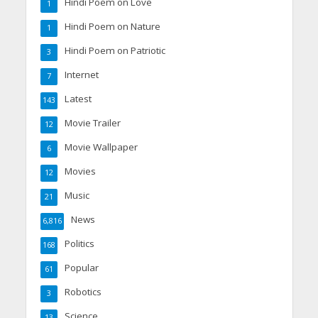
Hindi Poem on Love
1
Hindi Poem on Nature
1
Hindi Poem on Patriotic
3
Internet
7
Latest
143
Movie Trailer
12
Movie Wallpaper
6
Movies
12
Music
21
News
6,816
Politics
168
Popular
61
Robotics
3
Science
13