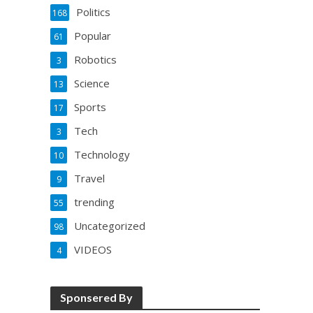
Politics
168
Popular
61
Robotics
3
Science
13
Sports
17
Tech
3
Technology
10
Travel
9
trending
55
Uncategorized
98
VIDEOS
4
Sponsered By