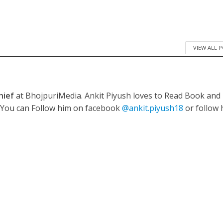
 रिलीज हुआ भोजपुरी गीत जिंदगी जियल छोड़ देहब, दर्शकों का मिल रहा भरपूर प्यार
VIEW ALL 
hief
at BhojpuriMedia. Ankit Piyush loves to Read Book and
. You can Follow him on facebook
@ankit.piyush18
or follow 
साथ 25 वर्षों का सफर, अब ‘ओम गोल्डन फ्यूचर मूवीज़’ के साथ नई पारी शुरू करेंगे प्रेमचंद्र झा