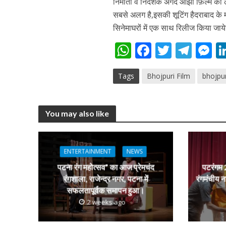
निर्माता व निर्देशक अंगद ओझा फ़िल्म को
सबसे अलग है,इसकी शूटिंग हैदराबाद के 
सिनेमाघरों में एक साथ रिलीज किया जाय
W
F
T
T
h
ac
w
el
e
Tags
Bhojpuri Film
bhojpu
at
e
itt
e
s
s
b
er
gr
e
पवन सिंह का बॉलीवुड म
A
o
a
n
You may also like
p
o
m
g
p
k
e
ENTERTAINMENT
NEWS
पटना रंग महोत्सव” का आज प्रेमचंद
पटरंगम 2
रंगशाला, राजेन्द्र नगर, पटना में
रंगमंचीय न
सफलतापूर्वक समापन हुआ।
2 weeks ago