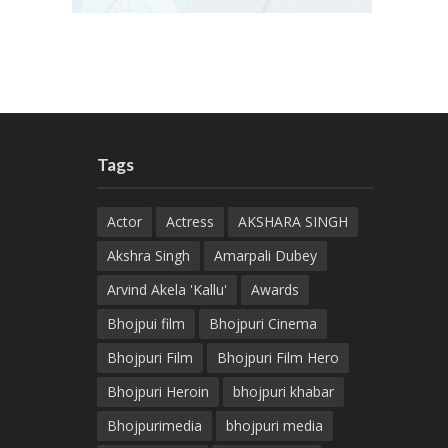
Tags
Actor
Actress
AKSHARA SINGH
Akshra Singh
Amarpali Dubey
Arvind Akela 'Kallu'
Awards
Bhojpui film
Bhojpuri Cinema
Bhojpuri Film
Bhojpuri Film Hero
Bhojpuri Heroin
bhojpuri khabar
Bhojpurimedia
bhojpuri media