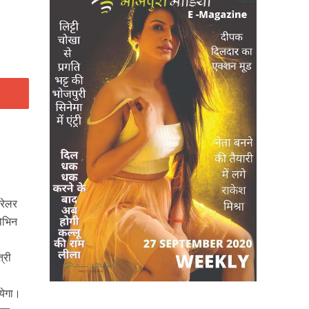
्रेलर
विभिन
्री
येगा।