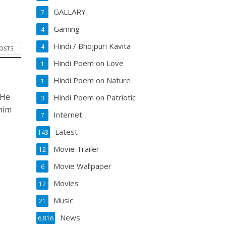
GALLARY
7
Gaming
4
Hindi / Bhojpuri Kavita
4
POSTS
Hindi Poem on Love
1
Hindi Poem on Nature
1
 He
Hindi Poem on Patriotic
3
him
Internet
7
Latest
143
Movie Trailer
12
Movie Wallpaper
6
Movies
12
Music
21
News
6,816