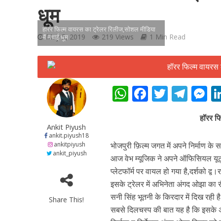
धूम
हॉरर फिल्म वायरस का ट्रेलर रिलीज,सोशल मीडिया
May 5, 2019
219 Views
1 Min Read
में मचाई धूम
शिवानी सिंह का नया बोल
W
F
T
T
h
ac
w
el
e
हॉरर फ
at
e
itt
e
s
Ankit Piyush
s
b
er
gr
e
ankit.piyush18
ankitpiyush
भोजपुरी फ़िल्म जगत में अपने निर्माण 
A
o
a
n
ankit_piyush
आज वेभ म्यूजिक ने अपने ऑफिसियल यूट्
p
o
m
g
प्लेटफॉर्म पर वायल हो गया है,दर्शको द्
p
k
e
इसके ट्रेलर में अभिनेता अंगद ओझा का र
सनी सिंह भूतनी के किरदार में दिख रही ह
Share This!
वर्ल्डवाइड रिकॉर्ड्स भ
सबसे दिलचस्प की बात यह है कि इसके अ