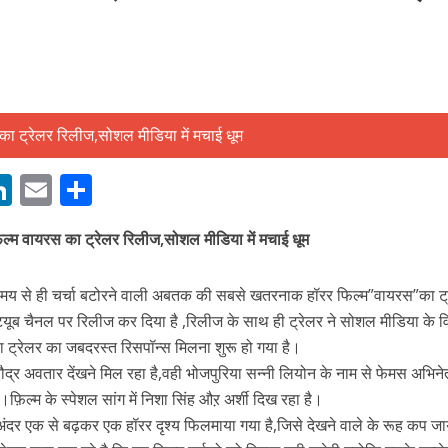
बम गीत तोहरे के मांगिला जानु हुआ रिलीज, दर्शकों का मिल रहा भरपूर प्यार
M
Li
E
S
n
m
h
िल्म वायरस का ट्रेलर रिलीज,सोशल मीडिया में मचाई धूम
s
k
ai
ar
e
l
e
के समय से ही चर्चा बटोरने वाली अबतक की सबसे खतरनाक हॉरर फिल्म”वायरस”का ट
dI
यूब चैनल पर रिलीज कर दिया है ,रिलीज के साथ ही ट्रेलर ने सोशल मीडिया के 
n
व।रा ट्रेलर का जबदरस्त रिसपॉन्स मिलना शुरू हो गया है।
r
ौद्र अवतार देंखने मिल रहा है,वही भोजपुरिया सन्नी लियोन के नाम से फेमस अभिनेत
ै।फ़िल्म के स्पेशल सांग में निशा सिंह औऱ अर्शी दिख रहा है।
ोजपुरी का नया धमाकेदार गाना जल्द, दुबई की खूबसूरत लोकेशन्स पर हो रही है शूटिंग
ंदर एक से बढ़कर एक हॉरर दृश्य फिलमाया गया है,जिसे देखने वाले के रूह कप जा