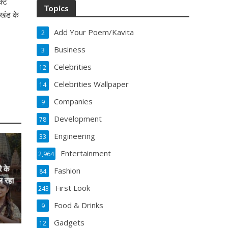
क्ट
Topics
रखंड के
Add Your Poem/Kavita
2
Business
3
Celebrities
12
Celebrities Wallpaper
14
Companies
9
Development
78
Engineering
33
Entertainment
2,964
े के
Fashion
84
ल रहा
First Look
243
Food & Drinks
9
Gadgets
12