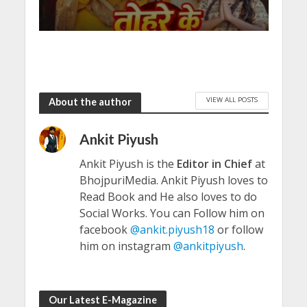
VIEW ALL POSTS
About the author
Ankit Piyush
Ankit Piyush is the
Editor in Chief
at
BhojpuriMedia. Ankit Piyush loves to
Read Book and He also loves to do
Social Works. You can Follow him on
facebook
@ankit.piyush18
or follow
him on instagram
@ankitpiyush
.
Our Latest E-Magazine