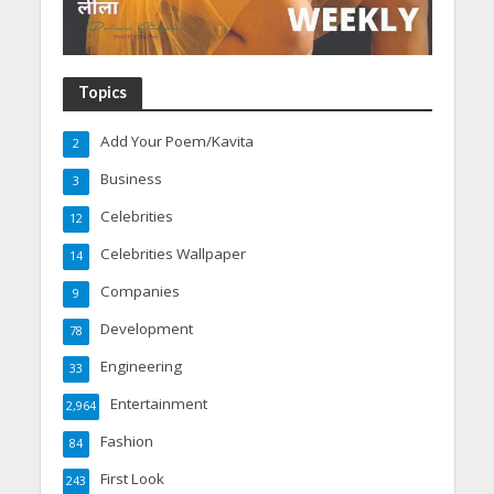
Topics
Add Your Poem/Kavita
2
Business
3
Celebrities
12
Celebrities Wallpaper
14
Companies
9
Development
78
Engineering
33
Entertainment
2,964
Fashion
84
First Look
243