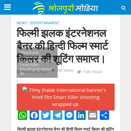
NEWS
•
ENTERTAINMENT
फिल्मी झलक इंटरनेशनल
बैनर की हिन्दी फिल्म स्मार्ट
Filmy Jhalak
किलर की शूटिंग समाप्त।
International
banner's Hindi film
Smart Killer
shooting wrapped
346 Views
March 29, 2023
1 Min Read
up.
W
F
T
T
M
Li
E
S
h
ac
w
el
e
n
m
h
फिल्मी झलक इंटरनेशनल बैनर की हिन्दी फिल्म स्मार्ट किलर की शूटिंग