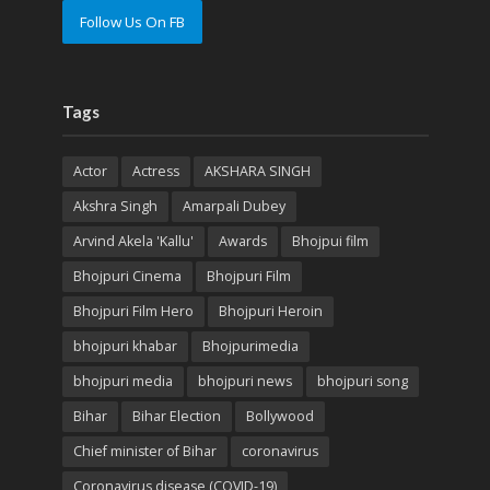
Follow Us On FB
Tags
Actor
Actress
AKSHARA SINGH
Akshra Singh
Amarpali Dubey
Arvind Akela 'Kallu'
Awards
Bhojpui film
Bhojpuri Cinema
Bhojpuri Film
Bhojpuri Film Hero
Bhojpuri Heroin
bhojpuri khabar
Bhojpurimedia
bhojpuri media
bhojpuri news
bhojpuri song
Bihar
Bihar Election
Bollywood
Chief minister of Bihar
coronavirus
Coronavirus disease (COVID-19)