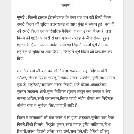
at
e
itt
e
ss
k
ai
ar
समाप्त।
s
b
er
gr
e
e
l
e
मुम्बई :
फिल्मी झलक इंटरनेशनल के बैनर तले बन रही हिन्दी फिल्म
A
o
a
n
dI
स्मार्ट किलर की शूटिंग उत्तराखण्ड के साथ मुंबई में संपन्न हुई।बता दें
p
o
m
g
n
की स्मार्ट किलर एक पारिवारिक फैमिली एक्शन ड्रामा फिल्म है।इस
p
k
er
फिल्म की शूटिंग फरवरी से मार्च प्रथम सप्ताह के बीच संपन्न हुई।
शूटिंग के दौरान फिल्म निर्माता राजाराम सिंह ने अपनी पूरी टीम का
तहेदिल से शुक्रिया अदा किया। जिन्होंने पूरी फिल्म को कंपलीट कर
दिया।
तकनिशियनों की बात करें तो निर्माता राजाराम सिंह,निर्देशक योगी
खोकर, लेखक प्रिया नायडू,गीतकार सतीश सक्सेना,मुन्नी लाल,संगीत
एफ.जे. स्टूडियो,छायांकन राकेश तिवारी,आर्ट दीपक अंबावाडेकर,
एक्शन शहबाज अली,नृत्य निर्देशक श्रवण ठाकुर रूप सज्जा व केश
सज्जा आशिष,रूची जयसवाल,स्टिल फोटो संदीप बोयट सह निर्देशक
संजीव राणा व सुनीला सिंह,जयश्री आदि है।
फिल्म में कलाकारों की बात करते हैं तो पूजा डडवाल,सुनील पाल,हेमंत
बिरजे,पिंकी चिनाॅय, सिद्धांत कुमार,रमेश गोयल,दुर्गेश नौटियाल,विभा
तिवारी,सपना तिवारी,ललित राज शर्मा,राज चैबे,एडि ऐथियो,डाॅ रंजू