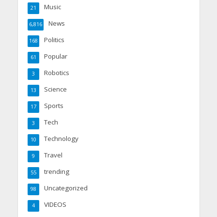
Music
21
News
6,816
Politics
168
Popular
61
Robotics
3
Science
13
Sports
17
Tech
3
Technology
10
Travel
9
trending
55
Uncategorized
98
VIDEOS
4