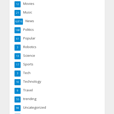
Movies
12
Music
21
News
6,816
Politics
168
Popular
61
Robotics
3
Science
13
Sports
17
Tech
3
Technology
10
Travel
9
trending
55
Uncategorized
98