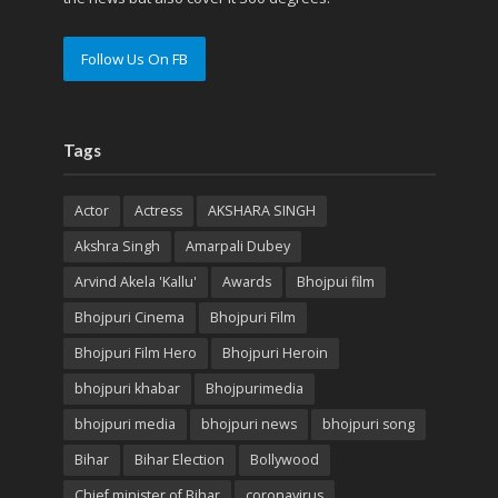
Follow Us On FB
Tags
Actor
Actress
AKSHARA SINGH
Akshra Singh
Amarpali Dubey
Arvind Akela 'Kallu'
Awards
Bhojpui film
Bhojpuri Cinema
Bhojpuri Film
Bhojpuri Film Hero
Bhojpuri Heroin
bhojpuri khabar
Bhojpurimedia
bhojpuri media
bhojpuri news
bhojpuri song
Bihar
Bihar Election
Bollywood
Chief minister of Bihar
coronavirus