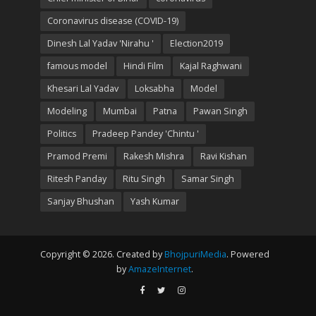
Coronavirus disease (COVID-19)
Dinesh Lal Yadav 'Nirahu '
Election2019
famous model
Hindi Film
Kajal Raghwani
Khesari Lal Yadav
Loksabha
Model
Modeling
Mumbai
Patna
Pawan Singh
Politics
Pradeep Pandey 'Chintu '
Pramod Premi
Rakesh Mishra
Ravi Kishan
Ritesh Panday
Ritu Singh
Samar Singh
Sanjay Bhushan
Yash Kumar
Copyright © 2026. Created by
BhojpuriMedia
. Powered
by
AmazeInternet
.