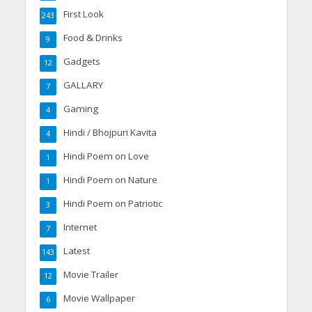
First Look
243
Food & Drinks
9
Gadgets
12
GALLARY
7
Gaming
4
Hindi / Bhojpuri Kavita
4
Hindi Poem on Love
1
Hindi Poem on Nature
1
Hindi Poem on Patriotic
3
Internet
7
Latest
143
Movie Trailer
12
Movie Wallpaper
6