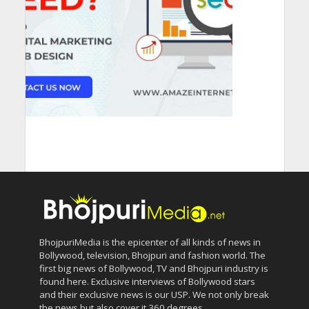
BhojpuriMedia is the epicenter of all kinds of news in
Bollywood, television, Bhojpuri and fashion world. The
first big news of Bollywood, TV and Bhojpuri industry is
found here. Exclusive interviews of Bollywood stars
and their exclusive news is our USP. We not only break
the news but also cover it 360 degrees.