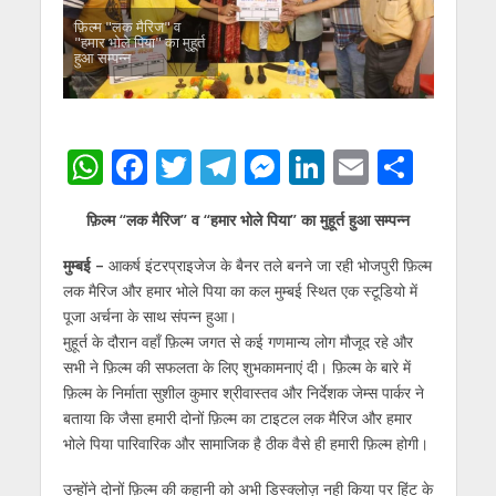
फ़िल्म "लक मैरिज" व
"हमार भोले पिया" का मुहूर्त
हुआ सम्पन्न
W
F
T
T
M
Li
E
S
h
ac
w
el
e
n
m
h
फ़िल्म “लक मैरिज” व “हमार भोले पिया” का मुहूर्त हुआ सम्पन्न
at
e
itt
e
ss
k
ai
ar
s
b
er
gr
e
e
l
e
मुम्बई –
आकर्ष इंटरप्राइजेज के बैनर तले बनने जा रही भोजपुरी फ़िल्म
लक मैरिज और हमार भोले पिया का कल मुम्बई स्थित एक स्टूडियो में
A
o
a
n
dI
पूजा अर्चना के साथ संपन्न हुआ।
p
o
m
g
n
मुहूर्त के दौरान वहाँ फ़िल्म जगत से कई गणमान्य लोग मौजूद रहे और
p
k
er
सभी ने फ़िल्म की सफलता के लिए शुभकामनाएं दी। फ़िल्म के बारे में
फ़िल्म के निर्माता सुशील कुमार श्रीवास्तव और निर्देशक जेम्स पार्कर ने
बताया कि जैसा हमारी दोनों फ़िल्म का टाइटल लक मैरिज और हमार
भोले पिया पारिवारिक और सामाजिक है ठीक वैसे ही हमारी फ़िल्म होगी।
उन्होंने दोनों फ़िल्म की कहानी को अभी डिस्क्लोज़ नही किया पर हिंट के