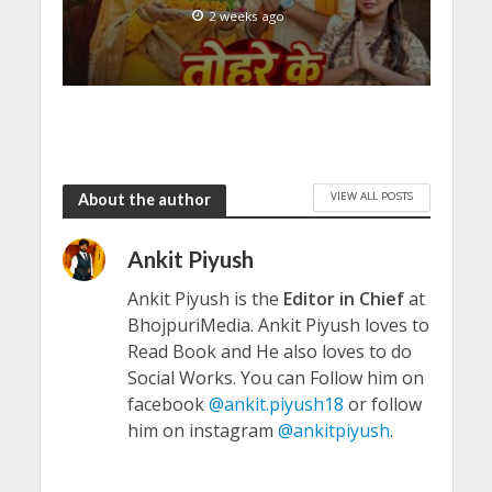
2 weeks ago
VIEW ALL POSTS
About the author
Ankit Piyush
Ankit Piyush is the
Editor in Chief
at
BhojpuriMedia. Ankit Piyush loves to
Read Book and He also loves to do
Social Works. You can Follow him on
facebook
@ankit.piyush18
or follow
him on instagram
@ankitpiyush
.