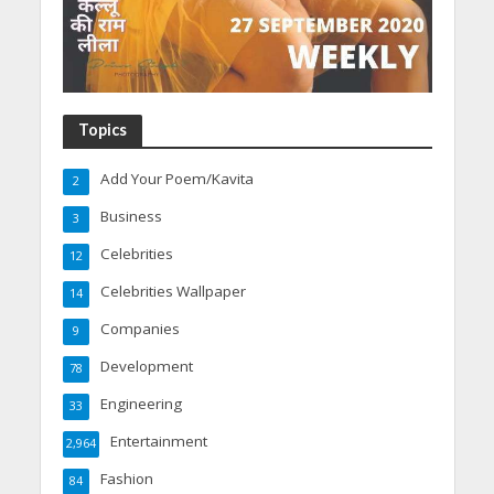
Topics
Add Your Poem/Kavita
2
Business
3
Celebrities
12
Celebrities Wallpaper
14
Companies
9
Development
78
Engineering
33
Entertainment
2,964
Fashion
84