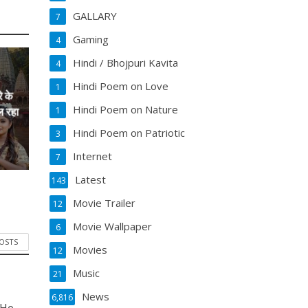
GALLARY
7
Gaming
4
Hindi / Bhojpuri Kavita
4
Hindi Poem on Love
1
े के
Hindi Poem on Nature
1
ल रहा
Hindi Poem on Patriotic
3
Internet
7
Latest
143
Movie Trailer
12
Movie Wallpaper
6
POSTS
Movies
12
Music
21
News
6,816