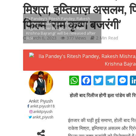
मिश्रा, इम्तियाज़ असलम, प्र
Ila Pandey's Ritesh Pandey, Rakesh
फिल्म ‘राम कृष्ण बजरंगी’
Mishra, Imtiaz Aslam, Prince Singh
Rajput starrer Bhojpuri film 'Ram
Krishna Bajrangi' will be released after
March 6, 2023
377 Views
2 Min Read
Holi
शिवानी सिंह का नया बोल
W
F
T
T
h
ac
w
el
e
होली बाद रिलीज होगी इला पांडेय की रित
at
e
itt
e
s
Ankit Piyush
s
b
er
gr
e
ankit.piyush18
ankitpiyush
A
o
a
n
ankit_piyush
इंतजार की घड़ी हुई समाप्त, होली बाद रिली
वर्ल्डवाइड रिकॉर्ड्स भ
p
o
m
g
राकेश मिश्रा, इम्तियाज़ असलम और प्रिंस 