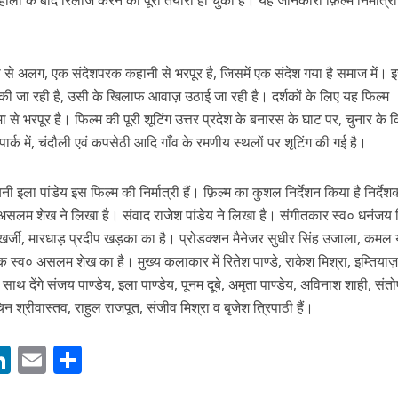
r
ं होली के बाद रिलीज करने की पूरी तैयारी हो चुकी है। यह जानकारी फ़िल्म निर्मात्री
ा से अलग, एक संदेशपरक कहानी से भरपूर है, जिसमें एक संदेश गया है समाज में। 
की जा रही है, उसी के खिलाफ आवाज़ उठाई जा रही है। दर्शकों के लिए यह फिल्म
ा से भरपूर है। फिल्म की पूरी शूटिंग उत्तर प्रदेश के बनारस के घाट पर, चुनार के कि
ार्क में, चंदौली एवं कपसेठी आदि गाँव के रमणीय स्थलों पर शूटिंग की गई है।
ें महाधमाका, ‘सिर्फ आपके’ की शूटिंग लखनऊ और भोपाल में हुई पूरी”
बनी इला पांडेय इस फिल्म की निर्मात्री हैं। फ़िल्म का कुशल निर्देशन किया है निर्देश
सलम शेख ने लिखा है। संवाद राजेश पांडेय ने लिखा है। संगीतकार स्व० धनंजय म
 मुखर्जी, मारधाड़ प्रदीप खड़का का है। प्रोडक्शन मैनेजर सुधीर सिंह उजाला, कमल
ेशक स्व० असलम शेख का है। मुख्य कलाकार में रितेश पाण्डे, राकेश मिश्रा, इम्तिया
ाथ देंगे संजय पाण्डेय, इला पाण्डेय, पूनम दूबे, अमृता पाण्डेय, अविनाश शाही, संत
श्रीवास्तव, राहुल राजपूत, संजीव मिश्रा व बृजेश त्रिपाठी हैं।
M
Li
E
S
n
m
h