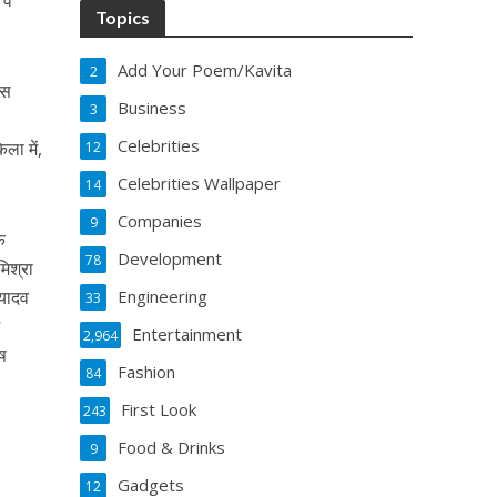
 व
Topics
Add Your Poem/Kavita
2
इस
Business
3
Celebrities
ला में,
12
Celebrities Wallpaper
14
Companies
9
क
Development
78
िश्रा
 यादव
Engineering
33
ज़
Entertainment
2,964
ोष
Fashion
84
First Look
243
Food & Drinks
9
Gadgets
12