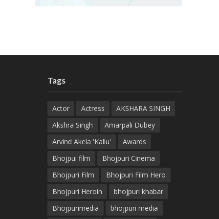
Tags
Actor
Actress
AKSHARA SINGH
Akshra Singh
Amarpali Dubey
Arvind Akela 'Kallu'
Awards
Bhojpui film
Bhojpuri Cinema
Bhojpuri Film
Bhojpuri Film Hero
Bhojpuri Heroin
bhojpuri khabar
Bhojpurimedia
bhojpuri media