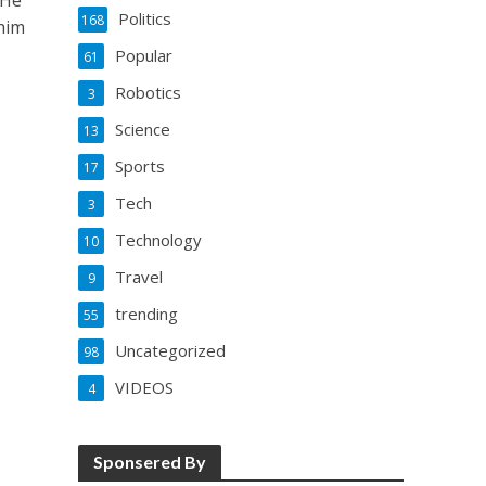
 He
Politics
168
him
Popular
61
Robotics
3
Science
13
Sports
17
Tech
3
Technology
10
Travel
9
trending
55
Uncategorized
98
VIDEOS
4
Sponsered By