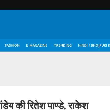
FASHION
E-MAGAZINE
TRENDING
HINDI / BHOJPURI 
दिन नुक्कड़ एवं रंगमंचीय नाटकों ने दिया सामाजिक सरोकारों का सशक्त संदेश
डेय की रितेश पाण्डे, राकेश