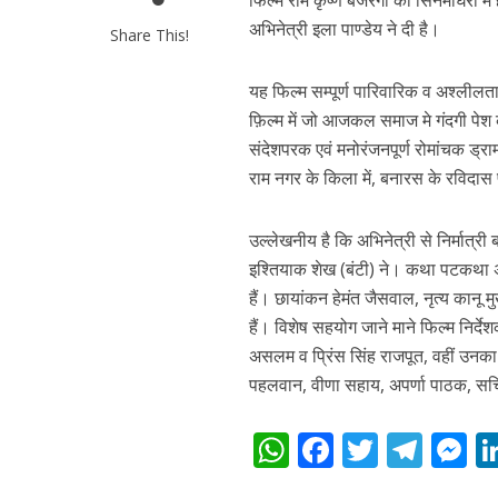
p
k
e
फिल्म राम कृष्ण बजरंगी को सिनेमाघरों मे
अभिनेत्री इला पाण्डेय ने दी है।
Share This!
यह फिल्म सम्पूर्ण पारिवारिक व अश्लीलत
फ़िल्म में जो आजकल समाज मे गंदगी पेश 
संदेशपरक एवं मनोरंजनपूर्ण रोमांचक ड्राम
राम नगर के किला में, बनारस के रविदास प
पवन सिंह का बॉलीवुड म
उल्लेखनीय है कि अभिनेत्री से निर्मात्री 
इश्तियाक शेख (बंटी) ने। कथा पटकथा अ
हैं। छायांकन हेमंत जैसवाल, नृत्य कानू
हैं। विशेष सहयोग जाने माने फिल्म निर्द
असलम व प्रिंस सिंह राजपूत, वहीं उनका स
पहलवान, वीणा सहाय, अपर्णा पाठक, सचिन 
W
F
T
T
h
ac
w
el
e