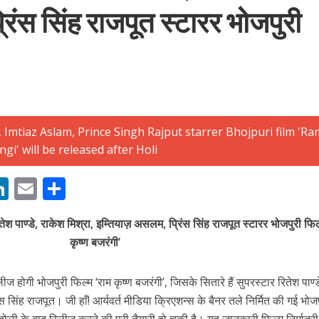
िंस सिंह राजपूत स्टारर भोजपुरी
बम गीत तोहरे के मांगिला जानु हुआ रिलीज, दर्शकों का मिल रहा भरपूर प्यार
M
Li
E
S
n
m
h
ेश पाण्डे, राकेश मिश्रा, इम्तियाज़ असलम, प्रिंस सिंह राजपूत स्टारर भोजपुरी फिल
s
k
ai
ar
कृष्ण बजरंगी’
e
l
e
dI
ज होगी भोजपुरी फिल्म ‘राम कृष्ण बजरंगी’, जिसके सितारे हैं सुपरस्टार रितेश पाण्ड
ोजपुरी का नया धमाकेदार गाना जल्द, दुबई की खूबसूरत लोकेशन्स पर हो रही है शूटिंग
n
सिंह राजपूत। जी हाँ! आर्यवर्त मीडिया क्रिएशन्स के बैनर तले निर्मित की गई भोजप