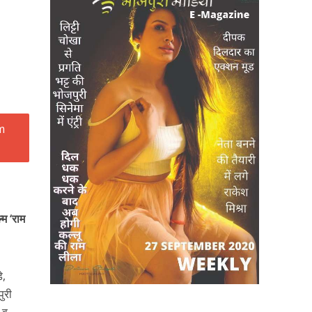
्म ‘राम
े,
ुरी