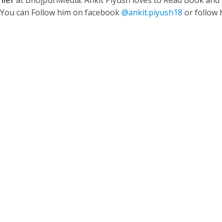
hief
at BhojpuriMedia. Ankit Piyush loves to Read Book and
. You can Follow him on facebook
@ankit.piyush18
or follow 
ी शंकर की प्रेम कहानी” ने मचाया धमाल
ने तोड़ दिया दिव्या त्यागी का सब्र, कैमरा बंद होने के बाद भी नहीं थमे आंसू