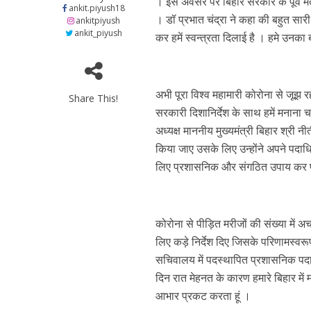
। इस अवसर पर बिहार सरकार के पूर्व मंत्
s
b
er
gr
e
ankit.piyush18
नेहा म्यूजिक वर्ल्ड पर
। डॉ प्रभात चंद्रा ने कहा की बहुत सारी
ankitpiyush
A
o
a
n
ankit_piyush
कर हमें स्वन्त्रता दिलाई है । हमे उनका
p
o
m
g
p
k
e
अभी पूरा विश्व महामारी कोरोना से जूझ र
Share This!
सरकारी दिशानिर्देश के साथ हमें मनाना च
अध्यक्ष माननीय मुख्यमंत्री बिहार श्री
किया जाए उसके लिए उन्होंने अपने पदाधि
लिए प्रशासनिक और संगठित उपाय कर प
साजिद नाडियाडवाला के 
कोरोना से पीड़ित मरीजों की संख्या में अच
लिए कड़े निर्देश दिए जिसके परिणामस्वरू
सचिवालय में पदस्थापित प्रशासनिक पदाध
दिन रात मेहनत के कारण हमारे बिहार में 
आभार प्रकट करता हूं ।