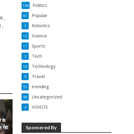
Politics
168
Popular
61
ा ,
 ,
Robotics
3
Science
13
Sports
17
Tech
3
Technology
10
Travel
9
trending
55
Uncategorized
98
VIDEOS
4
े के
ल रहा
Sponsered By