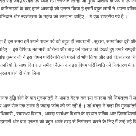
री सह जदयू प्रदेश उपाध्यक्ष श्री रणजीत सिन्हा जी मुख्य अतिथि के रूप में उपस्
e
l
e
 रिलीज हुआ भोजपुरी गीत जिंदगी जियल छोड़ देहब, दर्शकों का मिल रहा भरपूर प्यार
 कठिनाइयों के बाद हमने आजादी को प्राप्त किया है इसमें बहुत लोगों ने अपना बलिद
dI
 बलिदान और स्वतंत्रता के महत्व को समझना चाहिए । ये एक राष्ट्रीय पर्व है ।
n
r
हा है इस समय हमें अपने पावन पर्व को बहुत ही सावधानी , सुरक्षा, सामाजिक दूरी औ
ाहिए । इस वैश्विक महामारी कोरोना और बाढ़ की हालात को देखते हुए हमारे राष्ट्र
 नीतीश कुमार जी ने इस विषम परिस्थिति को पहले ही भाँप लिया और उसे किस तरह नि
कारियों के साथ दिन रात समीक्षा बैठक कर इस विषम परिस्थिति को नियंत्रण में क
्रलय होने से रोक लिया
साथ 25 वर्षों का सफर, अब ‘ओम गोल्डन फ्यूचर मूवीज़’ के साथ नई पारी शुरू करेंगे प्रेमचंद्र झा
ानक वृद्धि होने के बाद मुख्यमंत्री ने आपात बैठक कर इस समस्या को नियंत्रण में ल
प आज रोज एक लाख से ज्यादा जांच की जा रही है । डॉ चंद्रा ने कहा कि मुख्यमंत्र
िकारी , स्वास्थ्य विभाग , आपदा प्रबंधन विभाग के प्रधान सचिव और ज़िलाधिकार
महामारी और बाढ़ प्रलय को बहुत अच्छे तरह से नियंत्रण करने के लिए मैं उन्हें तहे द