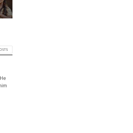
POSTS
 He
him