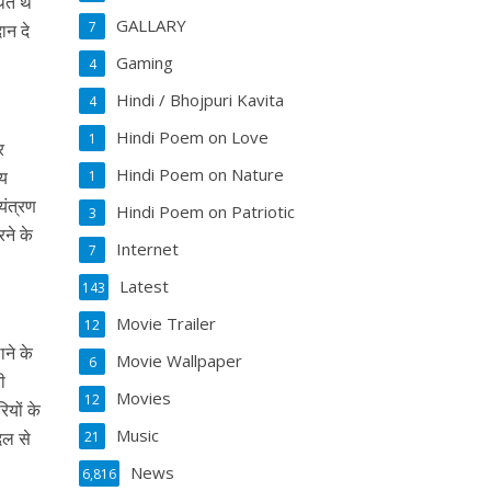
थित थे
GALLARY
7
ान दे
Gaming
4
Hindi / Bhojpuri Kavita
4
Hindi Poem on Love
1
र
Hindi Poem on Nature
ीय
1
यंत्रण
Hindi Poem on Patriotic
3
रने के
Internet
7
Latest
143
Movie Trailer
12
ाने के
Movie Wallpaper
6
ी
Movies
12
ियों के
Music
िल से
21
News
6,816