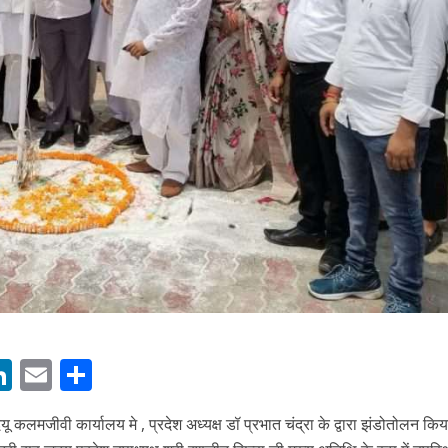
ें महाधमाका, ‘सिर्फ आपके’ की शूटिंग लखनऊ और भोपाल में हुई पूरी”
M
Li
E
S
n
m
h
 कलमजीवी कार्यालय मे , प्रदेश अध्यक्ष डॉ प्रभात चंद्रा के द्वारा झंडोतोलन कि
s
k
ai
ar