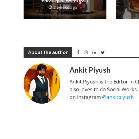
2 weeks ago
अरविंद अकेला कल्लू के 
About the author
Ankit Piyush
Ankit Piyush is the
Editor in C
also loves to do Social Works
on instagram
@ankitpiyush
.