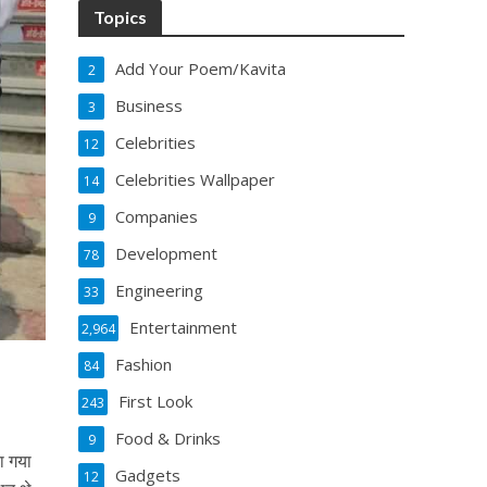
Topics
Add Your Poem/Kavita
2
Business
3
Celebrities
12
Celebrities Wallpaper
14
Companies
9
Development
78
Engineering
33
Entertainment
2,964
Fashion
84
First Look
243
Food & Drinks
9
या गया
Gadgets
12