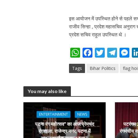
इस आयोजन में उपस्थित होने से पहले सभी
कुलदीप कुमार की “गौर
राजीव सिन्हा , प्रदेश महासचिव अनुराग स
प्रदेश सचिव राहुल उपस्थित थे ।
W
F
T
T
h
ac
w
el
e
Tags
Bihar Politics
flag ho
at
e
itt
e
s
s
b
er
gr
e
A
o
a
n
You may also like
p
o
m
g
‘शेल्टर होम’ के एक सीन 
p
k
e
ENTERTAINMENT
NEWS
पटना रंग महोत्सव” का आज प्रेमचंद
पटरंगम 2
रंगशाला, राजेन्द्र नगर, पटना में
रंगमंचीय न
सफलतापूर्वक समापन हुआ।