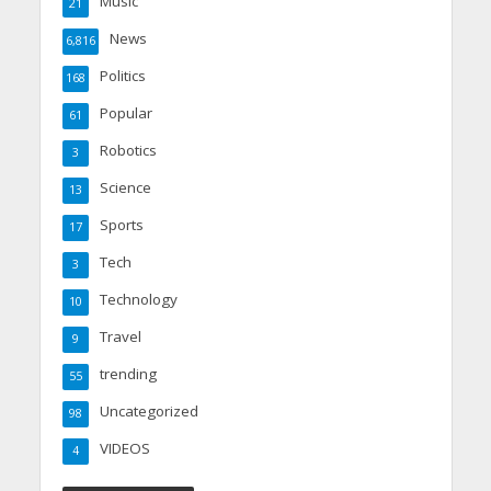
Music
21
News
6,816
Politics
168
Popular
61
Robotics
3
Science
13
Sports
17
Tech
3
Technology
10
Travel
9
trending
55
Uncategorized
98
VIDEOS
4