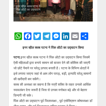
इनर व्हील क्लब पटना ने
पिंक ऑटो का उद्घाटन
किया
W
F
T
T
M
Li
E
S
h
ac
w
el
e
n
m
h
इनर व्हील क्लब पटना ने पिंक ऑटो का उद्घाटन किया
at
e
itt
e
ss
k
ai
ar
s
b
er
gr
e
e
l
e
पटना
,इनर व्हील क्लब पटना ने पिंक ऑटो का उद्घाटन किया जिसमें
ऐसी महिलाओं द्वारा बनाये सामान को बाजार देने की कोशिश की जाएगी
A
o
a
n
dI
जो छोटे पैमाने पर घरेलू उत्पाद बनाती है। पटना के विभिन्न क्षेत्रों में
p
o
m
g
n
इसे लगाया जाएगा जहां से आम लोग पापड़, बड़ी, इत्यादि घरेलू सामानों
p
k
er
की खरीदारी कर सकेंगे।
क्लब की अध्यक्षा का कहना है कि स्त्री शक्ति के तहत उनको आर्थिक
स्वावलंबन देना जरूरी है जिस से उनका मनोबल बढ़े और वो बेहतर
ज़िन्दगी जी सके।
पिंक ऑटो का उद्घाटन पूर्व जिलाध्यक्षा , पूर्व एसोसिएशन कोषाध्यक्षा डॉ