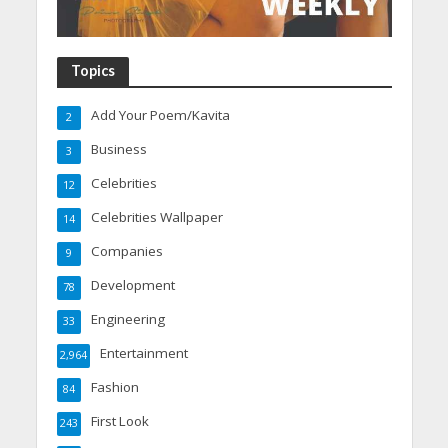
Topics
Add Your Poem/Kavita
2
Business
3
Celebrities
12
Celebrities Wallpaper
14
Companies
9
Development
78
Engineering
33
Entertainment
2,964
Fashion
84
First Look
243