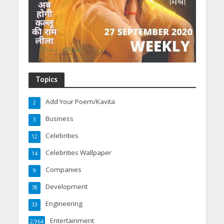
Topics
Add Your Poem/Kavita
2
Business
3
Celebrities
12
Celebrities Wallpaper
14
Companies
9
Development
78
Engineering
33
Entertainment
2,964