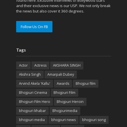
found here. Exclusive interviews of Bollywood stars
and their exclusive news is our USP. We not only break
the news but also cover it 360 degrees.
Follow Us On FB
Tags
Actor
Actress
AKSHARA SINGH
Akshra Singh
Amarpali Dubey
Arvind Akela 'Kallu'
Awards
Bhojpui film
Bhojpuri Cinema
Bhojpuri Film
Bhojpuri Film Hero
Bhojpuri Heroin
bhojpuri khabar
Bhojpurimedia
bhojpuri media
bhojpuri news
bhojpuri song