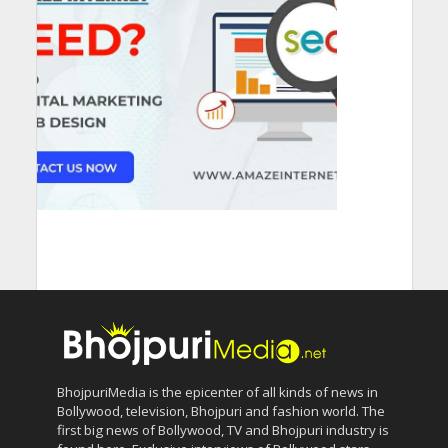
BhojpuriMedia is the epicenter of all kinds of news in
Bollywood, television, Bhojpuri and fashion world. The
first big news of Bollywood, TV and Bhojpuri industry is