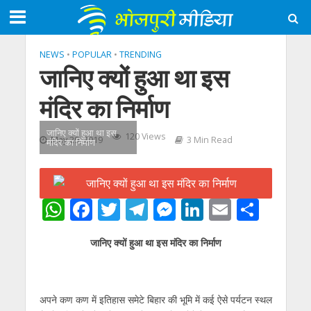
NEWS
•
POPULAR
•
TRENDING
जानिए क्यों हुआ था इस
मंदिर का निर्माण
जानिए क्यों हुआ था इस
120 Views
May 29, 2019
3 Min Read
मंदिर का निर्माण
W
F
T
T
M
Li
E
S
h
ac
w
el
e
n
m
h
जानिए क्यों हुआ था इस मंदिर का निर्माण
at
e
itt
e
ss
k
ai
ar
s
b
er
gr
e
e
l
e
A
o
a
n
dI
अपने कण कण में इतिहास समेटे बिहार की भूमि में कई ऐसे पर्यटन स्थल