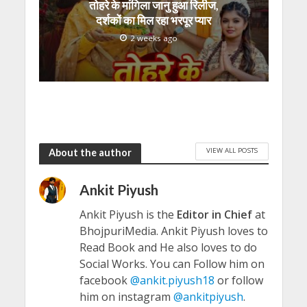
तोहरे के मांगिला जानु हुआ रिलीज,
दर्शकों का मिल रहा भरपूर प्यार
2 weeks ago
VIEW ALL POSTS
About the author
Ankit Piyush
Ankit Piyush is the
Editor in Chief
at
BhojpuriMedia. Ankit Piyush loves to
Read Book and He also loves to do
Social Works. You can Follow him on
facebook
@ankit.piyush18
or follow
him on instagram
@ankitpiyush
.