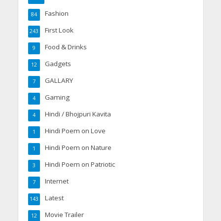
Fashion
84
First Look
243
Food & Drinks
9
Gadgets
12
GALLARY
7
Gaming
4
Hindi / Bhojpuri Kavita
4
Hindi Poem on Love
1
Hindi Poem on Nature
1
Hindi Poem on Patriotic
3
Internet
7
Latest
143
Movie Trailer
12