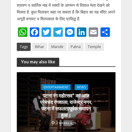
श्रावण व कार्तिक माह में भक्तों के आगमन से विशाल मेला देखने को
मिलता है. कुल मिलाकर कहा जा सकता है कि बिहार का यह मंदिर अपने
अनूठी बनावट व शिल्पकला के लिए प्रसिद्ध है.
W
F
T
T
M
Li
E
S
h
ac
w
el
e
n
m
h
Tags
Bihar
Mandir
Patna
Temple
at
e
itt
e
ss
k
ai
ar
s
b
er
gr
e
e
l
e
You may also like
A
o
a
n
dI
p
o
m
g
n
p
k
er
ENTERTAINMENT
NEWS
पटना रंग महोत्सव” का आज
प्रेमचंद रंगशाला, राजेन्द्र नगर,
पटना में सफलतापूर्वक समापन
हुआ।
2 weeks ago