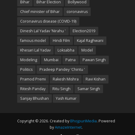
Bihar
Bihar Election
Bollywood
Chief minister of Bihar
coronavirus
Coronavirus disease (COVID-19)
Dinesh Lal Yadav 'Nirahu '
Election2019
famous model
Hindi Film
Kajal Raghwani
Khesari Lal Yadav
Loksabha
Model
Modeling
Mumbai
Patna
Pawan Singh
Politics
Pradeep Pandey 'Chintu '
Pramod Premi
Rakesh Mishra
Ravi Kishan
Ritesh Panday
Ritu Singh
Samar Singh
Sanjay Bhushan
Yash Kumar
Copyright © 2026. Created by
BhojpuriMedia
. Powered
by
AmazeInternet
.