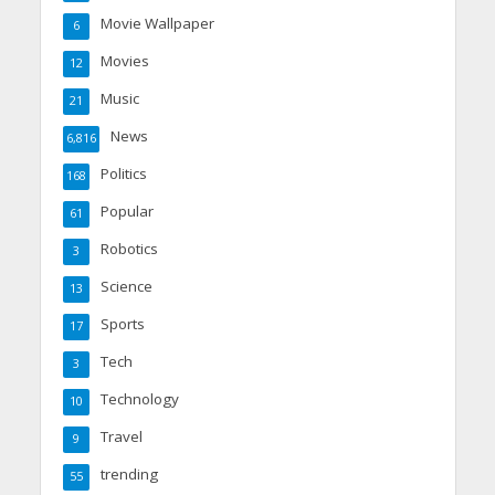
Movie Wallpaper
6
Movies
12
Music
21
News
6,816
Politics
168
Popular
61
Robotics
3
Science
13
Sports
17
Tech
3
Technology
10
Travel
9
trending
55