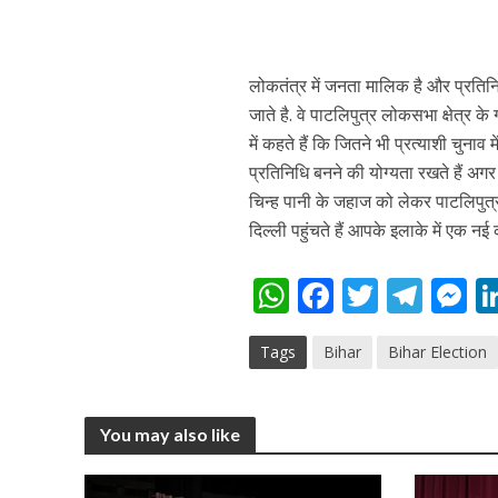
नेहा म्यूजिक वर्ल्ड पर
लोकतंत्र में जनता मालिक है और प्रतिन
जाते है. वे पाटलिपुत्र लोकसभा क्षेत्र क
में कहते हैं कि जितने भी प्रत्याशी चुनाव 
प्रतिनिधि बनने की योग्यता रखते हैं अगर 
चिन्ह पानी के जहाज को लेकर पाटलिपुत्र ल
दिल्ली पहुंचते हैं आपके इलाके में एक नई 
W
F
T
T
साजिद नाडियाडवाला के 
h
ac
w
el
e
Tags
Bihar
Bihar Election
at
e
itt
e
s
s
b
er
gr
e
A
o
a
n
You may also like
p
o
m
g