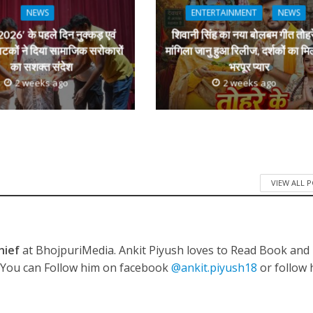
r
NEWS
ENTERTAINMENT
NEWS
026′ के पहले दिन नुक्कड़ एवं
शिवानी सिंह का नया बोलबम गीत तोहर
ी शंकर की प्रेम कहानी” ने मचाया धमाल
ाटकों ने दिया सामाजिक सरोकारों
मांगिला जानु हुआ रिलीज, दर्शकों का मि
का सशक्त संदेश
भरपूर प्यार
2 weeks ago
2 weeks ago
VIEW ALL 
ने तोड़ दिया दिव्या त्यागी का सब्र, कैमरा बंद होने के बाद भी नहीं थमे आंसू
hief
at BhojpuriMedia. Ankit Piyush loves to Read Book and
. You can Follow him on facebook
@ankit.piyush18
or follow 