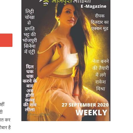
हीं
दी
 बात कर
ोबार है