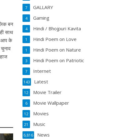
GALLARY
7
Gaming
4
ालिक बन
Hindi / Bhojpuri Kavita
4
थ ही साथ
Hindi Poem on Love
ें आप के
1
े चुनाव
Hindi Poem on Nature
1
 जहाज
Hindi Poem on Patriotic
3
Internet
7
Latest
143
Movie Trailer
12
Movie Wallpaper
6
Movies
12
Music
21
News
6,816