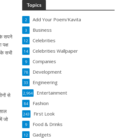
Topics
Add Your Poem/Kavita
2
Business
3
कि सपने
Celebrities
12
 पक्ष
Celebrities Wallpaper
14
 के सभी
Companies
9
Development
78
Engineering
33
Entertainment
2,964
गों से
Fashion
84
 साल
First Look
243
ें जो
Food & Drinks
9
Gadgets
12