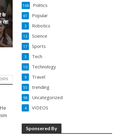
Politics
168
े के
Popular
61
ल रहा
Robotics
3
Science
13
Sports
17
Tech
3
Technology
10
Travel
9
POSTS
trending
55
Uncategorized
98
VIDEOS
 He
4
him
Sponsered By