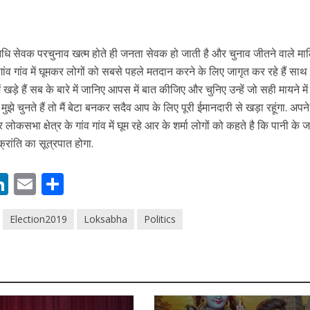
 रिलीज हुआ भोजपुरी गीत जिंदगी जियल छोड़ देहब, दर्शकों का मिल रहा भरपूर प्यार
िधि सेवक परचुनाव खत्म होते ही जनता सेवक हो जाती है और चुनाव जीतने वाले म
े गांव गांव में घूमकर लोगों को सबसे पहले मतदान करने के लिए जागृत कर रहे हैं सा
में खड़े हैं सब के बारे में जानिए आपस में बात कीजिए और चुनिए उन्हें जो सही मायने म
मुझे चुनते हैं तो मैं बेटा बनकर सदैव आप के लिए पूरी ईमानदारी से खड़ा रहूंगा. अपन
ोकसभा क्षेत्र के गांव गांव में घूम रहे आर के शर्मा लोगों को कहते है कि पानी के
क्रांति का सूत्रपात होगा.
M
Li
E
S
साथ 25 वर्षों का सफर, अब ‘ओम गोल्डन फ्यूचर मूवीज़’ के साथ नई पारी शुरू करेंगे प्रेमचंद्र झा
n
m
h
Election2019
Loksabha
Politics
s
k
ai
ar
e
l
e
dI
n