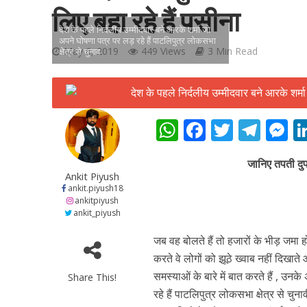
लिए बहा रहे हैं पसीना
देश के पहले निर्दलीय उम्मीदवार बने आरके शर्मा जो
अपने घोषणा पत्र पर लड़ रहे हैं पाटलिपुत्र लोकसभा
May 6, 2019
449 Views
3 Min Read
क्षेत्र से चुनाव
शिवानी सिंह का नया बोल
W
F
T
T
h
ac
w
el
e
जानिए तपती दुप
at
e
itt
e
s
Ankit Piyush
s
b
er
gr
e
ankit.piyush18
ankitpiyush
A
o
a
n
ankit_piyush
p
o
m
g
जब वह बोलते हैं तो हजारों के भीड़ जमा ह
p
k
e
करते वे लोगों को झूठे ख्वाब नहीं दिखाते
समस्याओं के बारे में बात करते हैं , उनके अ
Share This!
वर्ल्डवाइड रिकॉर्ड्स भ
रहे हैं पाटलिपुत्र लोकसभा क्षेत्र से चुन