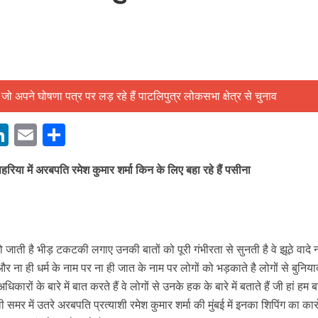
बम गीत तोहरे के मांगिला जानु हुआ रिलीज, दर्शकों का मिल रहा भरपूर प्यार
M
Li
E
S
n
m
h
हरिया में अरबपति रमेश कुमार शर्मा किन के लिए बहा रहे हैं पसीना
s
k
ai
ar
e
l
e
dI
n
ो जाती है भीड़ टकटकी लगाए उनकी बातों को पूरी गंभीरता से सुनती है वे झूठे वादे न
r
 और ना ही धर्म के नाम पर ना ही जात के नाम पर लोगों को भड़काते है लोगों से बुनिया
धिकारों के बारे में बात करते हैं वे लोगों से उनके हक के बारे में बताते हैं जी हां हम
ोजपुरी का नया धमाकेदार गाना जल्द, दुबई की खूबसूरत लोकेशन्स पर हो रही है शूटिंग
ावी समर में उतरे अरबपति प्रत्याशी रमेश कुमार शर्मा की मुंबई में इनका शिपिंग का कार