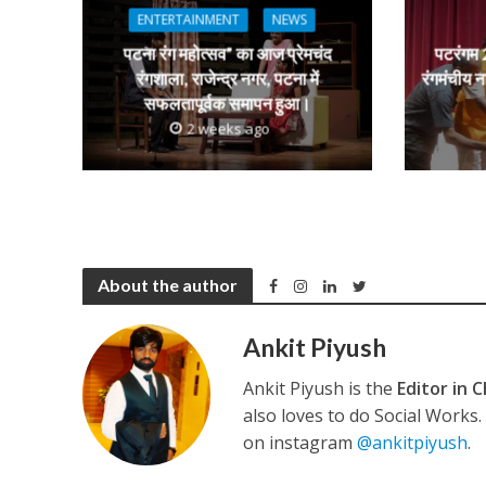
p
k
e
ENTERTAINMENT
NEWS
पटना रंग महोत्सव” का आज प्रेमचंद
पटरंगम 2
कुलदीप कुमार की “गौर
रंगशाला, राजेन्द्र नगर, पटना में
रंगमंचीय न
सफलतापूर्वक समापन हुआ।
2 weeks ago
About the author
Ankit Piyush
‘शेल्टर होम’ के एक सीन 
Ankit Piyush is the
Editor in C
also loves to do Social Works
on instagram
@ankitpiyush
.