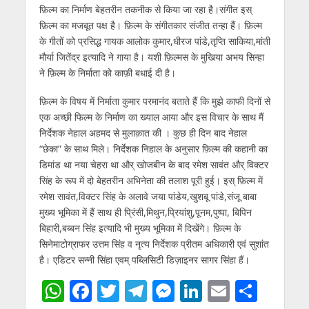
फ़िल्म का निर्माण बेहतरीन तकनीक से किया जा रहा है।संगीत इस्
फ़िल्म का मजबूत पक्ष है। फ़िल्म के संगीतकार संजीत तन्हा हैं। फ़िल्म
के गीतों को प्रसिद्ध गायक आलोक कुमार,धीरज पांडे,तृप्ति साकिया,मांती
मौर्या जितेंद्र इत्यादि ने गाया है। यशी फ़िल्मस के मुखिया अभय सिन्हा
ने फ़िल्म के निर्माता को काफ़ी बधाई दी है।
फ़िल्म के विषय में निर्माता कुमार परमानंद बताते हैं कि मुझे काफी दिनों से
एक अच्छी फिल्म के निर्माण का ख्याल आया और इस विचार के साथ मैं
निर्देशक नेहाल अहमद से मुलाक़ात की । कुछ ही दिन बाद नेहाल
“छेका” के साथ मिले। निर्देशक निहाल के अनुसार फ़िल्म की कहानी का
डिमांड था नया चेहरा था और् खोजबीन के बाद रमेश सावंत और् विक्टर
सिंह के रूप में दो बेहतरीन अभिनेता की तलाश पूरी हुई। इस् फ़िल्म में
रमेश सावंत,विक्टर सिंह के अलावे जया पांडेय,खुशबू पांडे,संजू बाबा
मुख्य भूमिका में हैं साथ ही प्रिंसी,मिथुन,प्रियांशु,पूनम,पुष्पा, बिपिन
बिहारी,बब्बन सिंह इत्यादि भी मुख्य भूमिका में दिखेंगे। फ़िल्म के
सिनेमाटोग्राफर उत्तम सिंह व नृत्य निर्देशक प्रीतम अधिकारी एवं सुशांत
है। एडिटर सन्नी सिंहा एवम् पब्लिसिटी डिज़ाइनर सागर सिंहा हैं।
W
F
T
T
M
Li
E
S