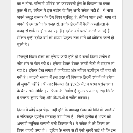
p
o
m
g
n
का न होना, पश्चिमी परिवेश को ज़बरदस्ती ठूंस के दिखाना या वजह
p
k
er
क़ुछ भी हो, लेकिन ये इस उद्योग के लिए अच्छे संकेत नहीं हैं। ये भाषा
अपने समृद्ध कल्चर के लिए विश्व प्रसिद्ध है, लेकिन आज इसी भाषा को
अपने फ़िल्म उद्योग के वजह से, इनके फ़िल्मों में फैली अश्लीलता के
वजह से शर्मसार होना पड़ रहा है। दर्शक वर्ग इससे कटते जा रहें हैं,
लेकिन इन्ही दर्शक वर्ग को वापस थिएटर तक लाने की कोशिश जारी हो
चुकी है।
भोजपुरी फ़िल्म छेका का ट्रेलर जारी होते ही ये चर्चा फ़िल्म उद्योग में
ज़ोर शोर से फैल रही है। ट्रेलर देखते देखते काफ़ी तेज़ी से वाइरल हो
रहा है। ट्रेलर देख लगता है जातिवाद और महिला उत्पीड़न की बात की
गयी है। बदलते समाज में इस तरह की विषयक फ़िल्में दर्शकों को हमेशा
ही लुभाती रहीं है। पी आर फिल्म्स एंड इंटरटेनमेंट व परमा प्रोडक्‍शन
के बैनर तले निर्मित इस फ़िल्म के निर्माता हैं कुमार परमानंद, सह निर्माता
हैं प्रताप कुमार सिंह और पीआरओ हैं सर्वेश कश्यप।
फ़िल्म में कोई बड़ा चेहरा नहीं होने के बावजूद छेका को विडियो, आडीयो
व सेटेलाइट प्राईस मनचाहा दाम मिला है। जिसे ख़रीदा है भारत की
अग्रणी म्यूज़िक कम्पनी यशी फ़िल्मस ने। ये संकेत है की फ़िल्म का
विषय वाक़ई उम्दा है। शूटिंग के समय से ही ऐसी ख़बरें आई थी कि इस