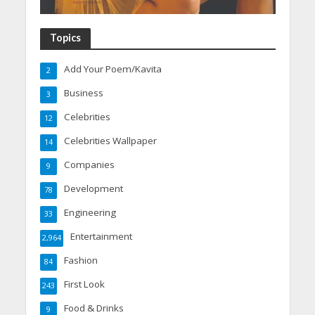
Topics
Add Your Poem/Kavita
2
Business
3
Celebrities
12
Celebrities Wallpaper
14
Companies
9
Development
78
Engineering
33
Entertainment
2,964
Fashion
84
First Look
243
Food & Drinks
9