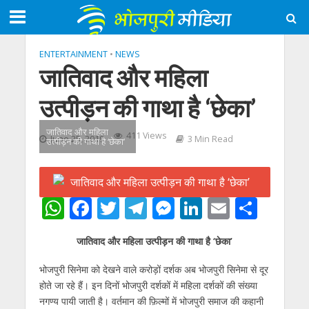
ENTERTAINMENT
•
NEWS
जातिवाद और महिला
उत्पीड़न की गाथा है ‘छेका’
जातिवाद और महिला
411 Views
June 25, 2019
3 Min Read
उत्पीड़न की गाथा है ‘छेका’
W
F
T
T
M
Li
E
S
h
ac
w
el
e
n
m
h
जातिवाद और महिला उत्पीड़न की गाथा है ‘छेका’
at
e
itt
e
ss
k
ai
ar
s
b
er
gr
e
e
l
e
भोजपुरी सिनेमा को देखने वाले करोड़ों दर्शक अब भोजपुरी सिनेमा से दूर
होते जा रहे हैं। इन दिनों भोजपुरी दर्शकों में महिला दर्शकों की संख्या
A
o
a
n
dI
नगण्य पायी जाती है। वर्तमान की फ़िल्मों में भोजपुरी समाज की कहानी