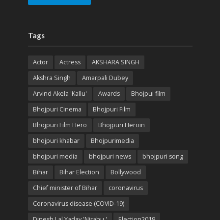
Tags
Actor
Actress
AKSHARA SINGH
Akshra Singh
Amarpali Dubey
Arvind Akela 'Kallu'
Awards
Bhojpui film
Bhojpuri Cinema
Bhojpuri Film
Bhojpuri Film Hero
Bhojpuri Heroin
bhojpuri khabar
Bhojpurimedia
bhojpuri media
bhojpuri news
bhojpuri song
Bihar
Bihar Election
Bollywood
Chief minister of Bihar
coronavirus
Coronavirus disease (COVID-19)
Dinesh Lal Yadav 'Nirahu '
Election2019