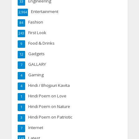
Engineering
33
Entertainment
2,964
Fashion
84
First Look
243
Food & Drinks
9
Gadgets
12
GALLARY
7
Gaming
4
Hindi / Bhojpuri Kavita
4
Hindi Poem on Love
1
Hindi Poem on Nature
1
Hindi Poem on Patriotic
3
Internet
7
Latest
143