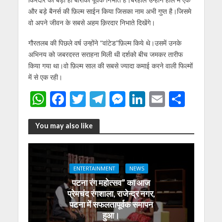
और बड़े बैनर्स की फ़िल्म साईन किया जिसका नाम अभी गुप्त है।जिसमे
वो अपने जीवन के सबसे अहम क़िरदार निभाते दिखेंगे।
गौरतलब की पिछले वर्ष उन्होंने “वांटेड”फ़िल्म किये थे।उसमें उनके
अभिनय को जबरदस्त सराहना मिली थी दर्शको बीच जमकर तारीफ
किया गया था।वो फ़िल्म साल की सबसे ज्यादा कमाई करने वाली फिल्मों
में से एक रही।
W
F
T
T
M
Li
E
S
h
ac
w
el
e
n
m
h
at
e
itt
e
ss
k
ai
ar
You may also like
s
b
er
gr
e
e
l
e
A
o
a
n
dI
ENTERTAINMENT
NEWS
p
o
m
g
n
पटना रंग महोत्सव” का आज
p
k
er
प्रेमचंद रंगशाला, राजेन्द्र नगर,
पटना में सफलतापूर्वक समापन
हुआ।