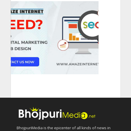
BhojpuriMedia is the epicenter of all kinds of news in