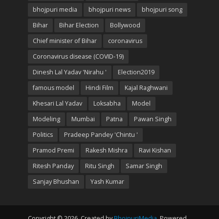
bhojpuri media
bhojpuri news
bhojpuri song
Bihar
Bihar Election
Bollywood
Chief minister of Bihar
coronavirus
Coronavirus disease (COVID-19)
Dinesh Lal Yadav 'Nirahu '
Election2019
famous model
Hindi Film
Kajal Raghwani
Khesari Lal Yadav
Loksabha
Model
Modeling
Mumbai
Patna
Pawan Singh
Politics
Pradeep Pandey 'Chintu '
Pramod Premi
Rakesh Mishra
Ravi Kishan
Ritesh Panday
Ritu Singh
Samar Singh
Sanjay Bhushan
Yash Kumar
Copyright © 2026. Created by
BhojpuriMedia
. Powered