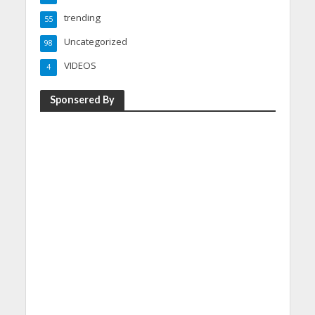
trending
55
Uncategorized
98
VIDEOS
4
Sponsered By