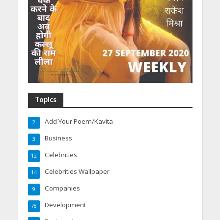
Topics
Add Your Poem/Kavita
2
Business
3
Celebrities
12
Celebrities Wallpaper
14
Companies
9
Development
78