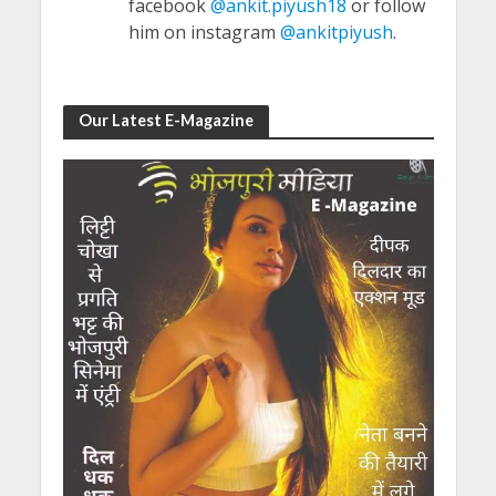
facebook
@ankit.piyush18
or follow
him on instagram
@ankitpiyush
.
Our Latest E-Magazine