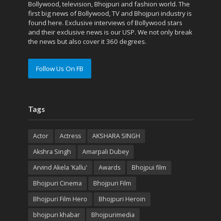
Bollywood, television, Bhojpuri and fashion world. The
first big news of Bollywood, TV and Bhojpuri industry is
found here. Exclusive interviews of Bollywood stars
and their exclusive news is our USP. We not only break
the news but also cover it 360 degrees.
Follow Us On FB
Tags
Actor
Actress
AKSHARA SINGH
Akshra Singh
Amarpali Dubey
Arvind Akela 'Kallu'
Awards
Bhojpui film
Bhojpuri Cinema
Bhojpuri Film
Bhojpuri Film Hero
Bhojpuri Heroin
bhojpuri khabar
Bhojpurimedia