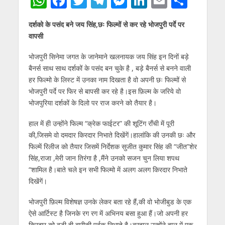
W
F
T
T
M
Li
E
S
h
ac
w
el
e
n
m
h
दर्शको के पसंद बने जय सिंह,छः फिल्मों से कर रहे भोजपुरी पर्दे पर
at
e
itt
e
ss
k
ai
ar
वापसी
s
b
er
gr
e
e
l
e
भोजपुरी सिनेमा जगत के जानेमाने खलनायक जय सिंह इन दिनों बड़े
A
o
a
n
dI
बैनर्स साथ साथ दर्शकों के पसंद बन चुके है , बड़े बैनर्स से बनने वाली
p
o
m
g
n
हर फिल्मो के लिस्ट में उनका नाम दिखता है वो अपनी छः फिल्मों से
p
k
er
भोजपुरी पर्दे पर फिर से बापसी कर रहे है।इस फ़िल्म के जरिये वो
भोजपुरिया दर्शकों के दिलो पर राज करने को तैयार है।
हाल में ही उन्होंने फिल्म “क्रेक फाईटर” की शूटिंग राँची में पूरी
की,जिसमे वो दमदार किरदार निभाते दिखेंगें।हालांकि की उनकी छः और
फिल्में रिलीज को तैयार जिसमें निर्देशक सुजीत कुमार सिंह की “जीत”शेर
सिंह,राजा ,मेरी जान तिरंगा है ,मैंने उनको सजन चुन लिया शपथ
“शामिल है।बाते चले इन सभी फिल्मो में अलग अलग किरदार निभाते
दिखेंगें।
भोजपुरी फ़िल्म विशेषज्ञ उनके लेकर बता रहे हैं,की वो भोजीबुड के एक
ऐसे आर्टिस्ट है जिनके रग रग में अभिनय बसा हुआ हैं।जो अपनी हर
किरदार को बड़ी ही बारीकी पूर्वक निभाते है।बरहाल उन्होंने हाल में एक