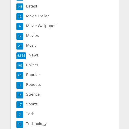
Latest
143
Movie Trailer
12
Movie Wallpaper
6
Movies
12
Music
21
News
6,816
Politics
168
Popular
61
Robotics
3
Science
13
Sports
17
Tech
3
Technology
10