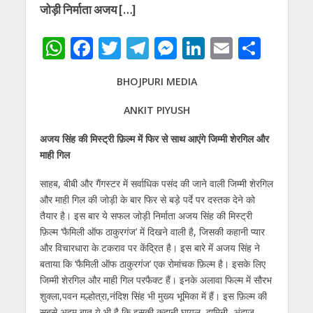
जोड़ी निर्माता अजय […]
W
F
T
T
M
Li
E
S
h
ac
w
el
e
n
m
h
BHOJPURI MEDIA
at
e
itt
e
ss
k
ai
ar
s
b
er
gr
e
e
l
e
ANKIT PIYUSH
A
o
a
n
dI
अजय सिंह की मिस्ट्री फ़िल्म में फिर से साथ आएंगे जिम्मी शेरगिल और
p
o
m
g
n
माही गिल
p
k
er
साहब, बीबी और गैंगस्टर में सर्वाधिक पसंद की जाने वाली जिम्मी शेरगिल
और माही गिल की जोड़ी के बार फिर से बड़े पर्दे पर दस्तक देने को
तैयार है। इस बार ये सफल जोड़ी निर्माता अजय सिंह की मिस्ट्री
फ़िल्म ‘फैमिली ऑफ ठाकुरगंज’ में दिखने वाली है, जिसकी कहानी प्यार
और विचारधारा के टकराव पर केंद्रित है। इस बारे मेंं अजय सिंह ने
बताया कि ‘फैमिली ऑफ ठाकुरगंज’ एक रोमांचक फ़िल्म है। इसके लिए
जिम्मी शेरगिल और माही गिल परफैक्ट हैं। इनके अलावा फिल्म में सौरभ
शुक्ला,पवन मल्होत्रा,नंदिश सिंह भी मुख्य भूमिका में हैं। इस फ़िल्म की
सबसे अहम बात ये भी है कि इसकी कहानी घायल, दामिनी, अंदाज़