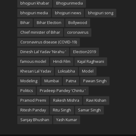
bhojpuri khabar
Bhojpurimedia
bhojpuri media
bhojpuri news
bhojpuri song
Bihar
Bihar Election
Bollywood
Chief minister of Bihar
coronavirus
Coronavirus disease (COVID-19)
Dinesh Lal Yadav 'Nirahu '
Election2019
famous model
Hindi Film
Kajal Raghwani
Khesari Lal Yadav
Loksabha
Model
Modeling
Mumbai
Patna
Pawan Singh
Politics
Pradeep Pandey 'Chintu '
Pramod Premi
Rakesh Mishra
Ravi Kishan
Ritesh Panday
Ritu Singh
Samar Singh
Sanjay Bhushan
Yash Kumar