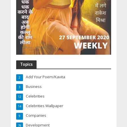
Topics
Add Your Poem/Kavita
2
Business
3
Celebrities
12
Celebrities Wallpaper
14
Companies
9
Development
78