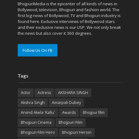
BhojpuriMedia is the epicenter of all kinds of news in
Bollywood, television, Bhojpuri and fashion world. The
first big news of Bollywood, TV and Bhojpuri industry is
found here. Exclusive interviews of Bollywood stars
and their exclusive news is our USP. We not only break
the news but also cover it 360 degrees.
Follow Us On FB
Tags
Actor
Actress
AKSHARA SINGH
Akshra Singh
Amarpali Dubey
Arvind Akela 'Kallu'
Awards
Bhojpui film
Bhojpuri Cinema
Bhojpuri Film
Bhojpuri Film Hero
Bhojpuri Heroin