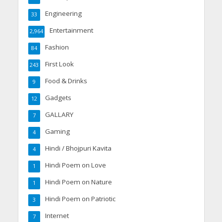
Engineering
33
Entertainment
2,964
Fashion
84
First Look
243
Food & Drinks
9
Gadgets
12
GALLARY
7
Gaming
4
Hindi / Bhojpuri Kavita
4
Hindi Poem on Love
1
Hindi Poem on Nature
1
Hindi Poem on Patriotic
3
Internet
7