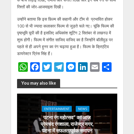
रिश्तोंं की जोर-आजमाइश दिखी।
उन्होंने बताया कि इस फ़िल्म की कहानी और टीम से प्रभावित होकर
100 से भी ज्यादा कलाकार फिल्म से जुड़ते चले गए। चूंकि फिल्म की
पृष्ठभूमि यूपी की है इसलिए अधिकांश शूटिंग 2 सितंबर से लखनउ में
शुरू होगी। फिल्म में संगीत साजिद वाजिद का है जिन्होंने बॉलीवुड पर
पहले से ही अपने हुनर का रंग चढ़ाया हुआ है। फिल्म के क्रिएटिव
डायरेक्टर प्रिंस सिंह हैं।
W
F
T
T
M
Li
E
S
h
ac
w
el
e
n
m
h
at
e
itt
e
ss
k
ai
ar
You may also like
s
b
er
gr
e
e
l
e
A
o
a
n
dI
ENTERTAINMENT
NEWS
p
o
m
g
n
पटना रंग महोत्सव” का आज
p
k
er
प्रेमचंद रंगशाला, राजेन्द्र नगर,
पटना में सफलतापूर्वक समापन