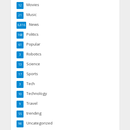
Movies
12
Music
21
News
6,816
Politics
168
Popular
61
Robotics
3
Science
13
Sports
17
Tech
3
Technology
10
Travel
9
trending
55
Uncategorized
98