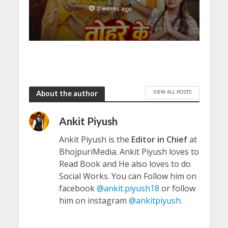
2 weeks ago
VIEW ALL POSTS
About the author
Ankit Piyush
Ankit Piyush is the
Editor in Chief
at
BhojpuriMedia. Ankit Piyush loves to
Read Book and He also loves to do
Social Works. You can Follow him on
facebook
@ankit.piyush18
or follow
him on instagram
@ankitpiyush
.