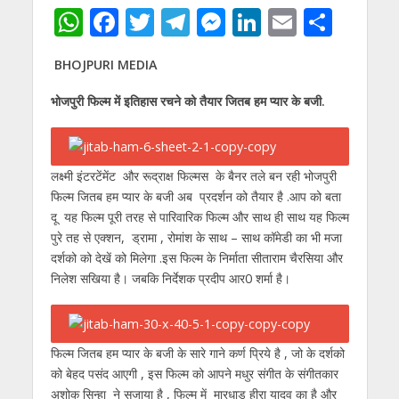
W
F
T
T
M
Li
E
S
h
ac
w
el
e
n
m
h
BHOJPURI MEDIA
at
e
itt
e
ss
k
ai
ar
s
b
er
gr
e
e
l
e
भोजपुरी फिल्म में इतिहास रचने को तैयार जितब हम प्यार के बजी.
A
o
a
n
dI
p
o
m
g
n
लक्ष्मी इंटरटेंमेंट और रूद्राक्ष फिल्मस के बैनर तले बन रही भोजपुरी
p
k
er
फिल्म जितब हम प्यार के बजी अब प्रदर्शन को तैयार है .आप को बता
दू यह फिल्म पूरी तरह से पारिवारिक फिल्म और साथ ही साथ यह फिल्म
पुरे तह से एक्शन, ड्रामा , रोमांश के साथ – साथ कॉमेडी का भी मजा
दर्शको को देखें को मिलेगा .इस फिल्म के निर्माता सीताराम चैरसिया और
निलेश सखिया है। जबकि निर्देशक प्रदीप आर0 शर्मा है।
फिल्म जितब हम प्यार के बजी के सारे गाने कर्ण प्रिये है , जो के दर्शको
को बेहद पसंद आएगी , इस फिल्म को आपने मधुर संगीत के संगीतकार
अशोक सिन्हा ने सजाया है , फिल्म में मारधाड़ हीरा यादव का है और