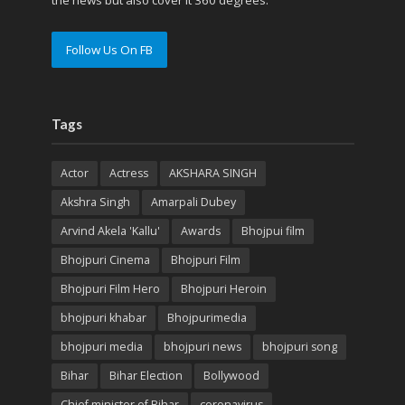
the news but also cover it 360 degrees.
Follow Us On FB
Tags
Actor
Actress
AKSHARA SINGH
Akshra Singh
Amarpali Dubey
Arvind Akela 'Kallu'
Awards
Bhojpui film
Bhojpuri Cinema
Bhojpuri Film
Bhojpuri Film Hero
Bhojpuri Heroin
bhojpuri khabar
Bhojpurimedia
bhojpuri media
bhojpuri news
bhojpuri song
Bihar
Bihar Election
Bollywood
Chief minister of Bihar
coronavirus