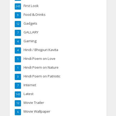
First Look
243
Food & Drinks
9
Gadgets
12
GALLARY
7
Gaming
4
Hindi / Bhojpuri Kavita
4
Hindi Poem on Love
1
Hindi Poem on Nature
1
Hindi Poem on Patriotic
3
Internet
7
Latest
143
Movie Trailer
12
Movie Wallpaper
6