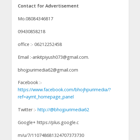
Contact for Advertisement
Mo.08084346817
09430858218
office :- 06212252458
Email :-ankitpiyush073@gmail.com.
bhojpurimedia62@gmail.com
Facebook :-
https://www.facebook.com/bhojhpurimedia/?
ref=aymt_homepage_panel
Twitter :-
http://@bhojpurimedia62
Google+ https://plus.google.c
m/u/7/110748681324707373730