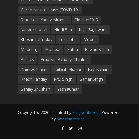
Coronavirus disease (COVID-19)
Dinesh Lal Yadav 'Nirahu '
Election2019
famous model
Hindi Film
Kajal Raghwani
Khesari Lal Yadav
Loksabha
Model
Modeling
Mumbai
Patna
Pawan Singh
Politics
Pradeep Pandey 'Chintu '
Pramod Premi
Rakesh Mishra
Ravi Kishan
Ritesh Panday
Ritu Singh
Samar Singh
Sanjay Bhushan
Yash Kumar
Copyright © 2026. Created by
BhojpuriMedia
. Powered
by
AmazeInternet
.