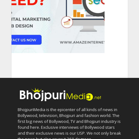
BhojpuriMedia is the epicenter of all kinds of news in
Bollywood, television, Bhojpuri and fashion world. The
first big news of Bollywood, TV and Bhojpuri industry is
found here. Exclusive interviews of Bollywood stars
and their exclusive news is our USP. We not only break