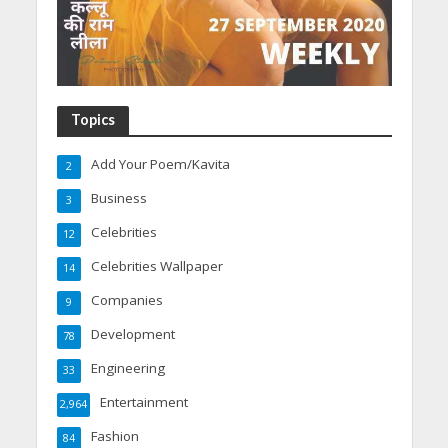
Topics
Add Your Poem/Kavita
2
Business
3
Celebrities
12
Celebrities Wallpaper
14
Companies
9
Development
78
Engineering
33
Entertainment
2,964
Fashion
84