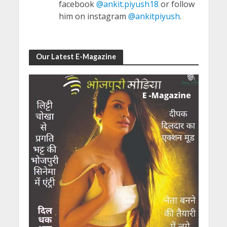
facebook
@ankit.piyush18
or follow
him on instagram
@ankitpiyush
.
Our Latest E-Magazine