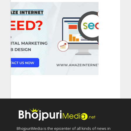
BhojpuriMedia is the epicenter of all kinds of news in