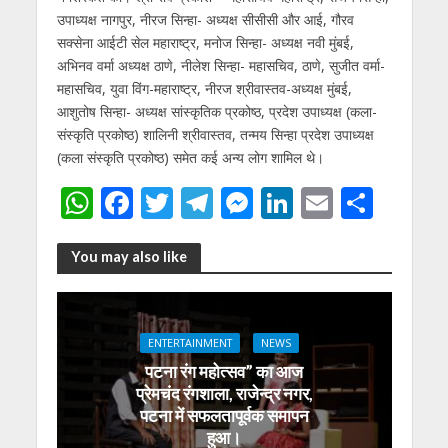
उपाध्यक्ष नागपुर, नीरज सिन्हा- अध्यक्ष सीसीसी और आई, गौरव
सक्सेना आईटी सेल महाराष्ट्र, मनोज सिन्हा- अध्यक्ष नवी मुंबई,
अभिनव वर्मा अध्यक्ष ठाणे, नीलेश सिन्हा- महासचिव, ठाणे, सुजीत वर्मा-
महासचिव, युवा विंग-महाराष्ट्र, नीरज श्रीवास्तव-अध्यक्ष मुंबई,
आशुतोष सिन्हा- अध्यक्ष सांस्कृतिक प्रकोष्ठ, प्रदेश उपाध्यक्ष (कला-
संस्कृति प्रकोष्ठ) शालिनी श्रीवास्तव, तन्मय सिन्हा प्रदेश उपाध्यक्ष
(कला संस्कृति प्रकोष्ठ) समेत कई अन्य लोग शामिल थे।
W
F
T
T
M
Li
E
S
h
ac
w
el
e
n
m
h
at
e
itt
e
ss
k
ai
ar
You may also like
s
b
er
gr
e
e
l
e
A
o
a
n
dI
ENTERTAINMENT
NEWS
p
o
m
g
n
पटना रंग महोत्सव” का आज
p
k
er
प्रेमचंद रंगशाला, राजेन्द्र नगर,
पटना में सफलतापूर्वक समापन
हुआ।