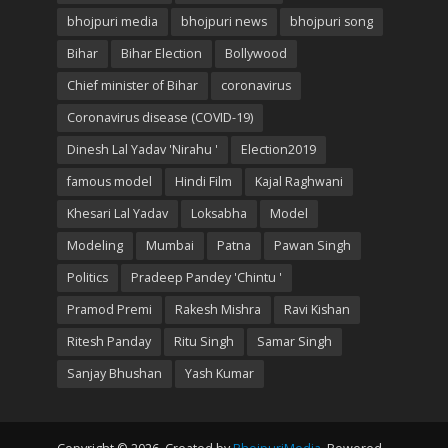
bhojpuri media
bhojpuri news
bhojpuri song
Bihar
Bihar Election
Bollywood
Chief minister of Bihar
coronavirus
Coronavirus disease (COVID-19)
Dinesh Lal Yadav 'Nirahu '
Election2019
famous model
Hindi Film
Kajal Raghwani
Khesari Lal Yadav
Loksabha
Model
Modeling
Mumbai
Patna
Pawan Singh
Politics
Pradeep Pandey 'Chintu '
Pramod Premi
Rakesh Mishra
Ravi Kishan
Ritesh Panday
Ritu Singh
Samar Singh
Sanjay Bhushan
Yash Kumar