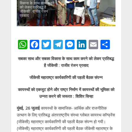
विकास के साथ काम करने
को लेकर प्रतिबद्ध है
जीकेसी : राजीव रंजन
प्रसाद
W
F
T
T
M
Li
E
S
h
ac
w
el
e
n
m
h
सबका साथ और सबका विकास के साथ काम करने को लेकर प्रतिबद्ध
at
e
itt
e
ss
k
ai
ar
है जीकेसी : राजीव रंजन प्रसाद
s
b
er
gr
e
e
l
e
जीकेसी महाराष्ट्र कार्यकारिणी की पहली बैठक संपन्न
A
o
a
n
dI
p
o
m
g
n
कायस्थों को एकजुट होने और राष्ट्र निर्माण में कायस्थों की भूमिका को
उन्नत करने की जरूरत : शिशिर सिन्हा
p
k
er
मुंबई, 26 जुलाई
कायस्थों के सामाजिक- आर्थिक और राजनीतिक
उत्थान के लिए प्रतिबद्ध अंतरराष्ट्रीय संस्था ग्लोबल कायस्थ कॉन्फ्रेंस
(जीकेसी) महाराष्ट्र कार्यकारिणी की पहली बैठक संपन्न हो गयी।
(जीकेसी) महाराष्ट्र कार्यकारिणी की पहली बैठक जीकेसी महाराष्ट्र के