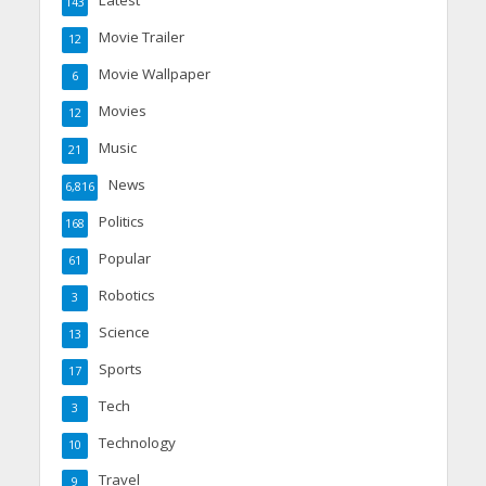
143
Movie Trailer
12
Movie Wallpaper
6
Movies
12
Music
21
News
6,816
Politics
168
Popular
61
Robotics
3
Science
13
Sports
17
Tech
3
Technology
10
Travel
9