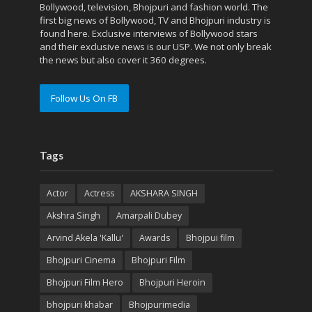
Bollywood, television, Bhojpuri and fashion world. The
first big news of Bollywood, TV and Bhojpuri industry is
found here. Exclusive interviews of Bollywood stars
and their exclusive news is our USP. We not only break
the news but also cover it 360 degrees.
Follow Us On FB
Tags
Actor
Actress
AKSHARA SINGH
Akshra Singh
Amarpali Dubey
Arvind Akela 'Kallu'
Awards
Bhojpui film
Bhojpuri Cinema
Bhojpuri Film
Bhojpuri Film Hero
Bhojpuri Heroin
bhojpuri khabar
Bhojpurimedia