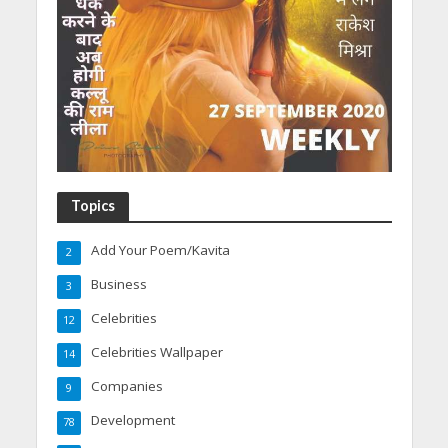
Topics
Add Your Poem/Kavita
2
Business
3
Celebrities
12
Celebrities Wallpaper
14
Companies
9
Development
78