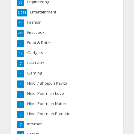
Engineering
33
Entertainment
2,964
Fashion
84
First Look
243
Food & Drinks
9
Gadgets
12
GALLARY
7
Gaming
4
Hindi / Bhojpuri Kavita
4
Hindi Poem on Love
1
Hindi Poem on Nature
1
Hindi Poem on Patriotic
3
Internet
7
Latest