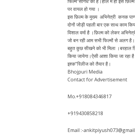
फिल्म”सौगंध”की है।हाल में ही इस फ़िल्म
पर वायल हो गया ।
इस फ़िल्म के मुख्य अभिनेत्री कनक पाण
दोनों जोड़ी पहली बार एक साथ काम किया ह
विशाल वर्मा है ।फ़िल्म को लेकर अभिनेत्
जो बन रही आम सभी फिल्मों से अलग ह
बहुत कुछ सीखने को भी मिला ।बरहाल फ़ि
किया जायेगा।ऐसी आशा किया जा रहा है 
इश्क”रिलीज को तैयार है।
पवन सिंह का बॉलीवुड म
Bhojpuri Media
Contact for Advertisement
Mo.+918084346817
+919430858218
Email :-ankitpiyush073@gmail