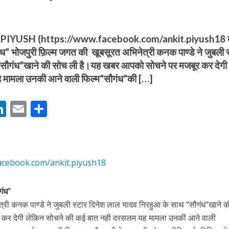
IYUSH (https://www.facebook.com/ankit.piyush18
ंध” भोजपुरी फ़िल्म जगत की खूबसूरत अभिनेत्री कनक पाण्डे ने जुबली स
“सौगंध”खाने की सोच ली है।यह खबर आपको सोचने पर मजबूर कर देगी
 मामला उनकी आने वाली फिल्म”सौगंध”की […]
बम गीत तोहरे के मांगिला जानु हुआ रिलीज, दर्शकों का मिल रहा भरपूर प्यार
M
Li
E
S
n
m
h
s
k
ai
ar
e
l
e
acebook.com/ankit.piyush18
dI
n
गंध”
r
्री कनक पाण्डे ने जुबली स्टार दिनेश लाल यादव निरहुआ के साथ “सौगंध”खाने 
ोजपुरी का नया धमाकेदार गाना जल्द, दुबई की खूबसूरत लोकेशन्स पर हो रही है शूटिंग
 कर देगी लेकिन सोचने की कई बात नही दरसलम यह मामला उनकी आने वाली