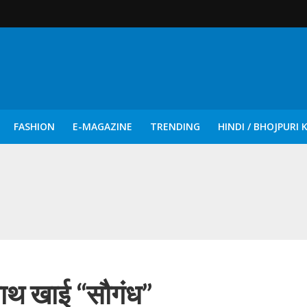
FASHION
E-MAGAZINE
TRENDING
HINDI / BHOJPURI 
दिन नुक्कड़ एवं रंगमंचीय नाटकों ने दिया सामाजिक सरोकारों का सशक्त संदेश
साथ खाई “सौगंध”