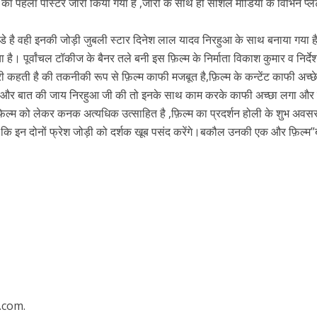
 का पहला पोस्टर जारी किया गया है ,जारी के साथ ही सोशल मीडिया के विभिन प्ले
्डे है वही इनकी जोड़ी जुबली स्टार दिनेश लाल यादव निरहुआ के साथ बनाया गया 
ै। पूर्वांचल टॉकीज के बैनर तले बनी इस फ़िल्म के निर्माता विकाश कुमार व निर्द
री कहती है की तकनीकी रूप से फ़िल्म काफी मजबूत है,फ़िल्म के कन्टेंट काफी अच्छे
ै।और बात की जाय निरहुआ जी की तो इनके साथ काम करके काफी अच्छा लगा और
ल्म को लेकर कनक अत्यधिक उत्साहित है ,फ़िल्म का प्रदर्शन होली के शुभ अवस
कि इन दोनों फ्रेश जोड़ी को दर्शक खूब पसंद करेंगे।बकौल उनकी एक और फ़िल्म”
ें महाधमाका, ‘सिर्फ आपके’ की शूटिंग लखनऊ और भोपाल में हुई पूरी”
.com.