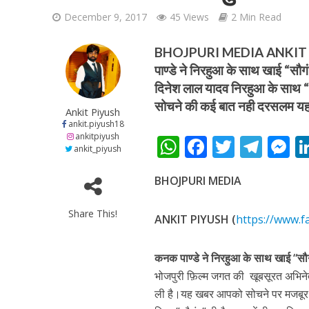
December 9, 2017
45 Views
2 Min Read
BHOJPURI MEDIA ANKIT P
पाण्डे ने निरहुआ के साथ खाई “सौग
दिनेश लाल यादव निरहुआ के साथ 
सोचने की कई बात नही दरसलम यह
शिवानी सिंह का नया बोल
Ankit Piyush
ankit.piyush18
ankitpiyush
W
F
T
T
ankit_piyush
h
ac
w
el
e
BHOJPURI MEDIA
at
e
itt
e
s
s
b
er
gr
e
Share This!
ANKIT PIYUSH (
https://www.f
A
o
a
n
p
o
m
g
कनक पाण्डे ने निरहुआ के साथ खाई “सौ
p
k
e
भोजपुरी फ़िल्म जगत की खूबसूरत अभिनेत
वर्ल्डवाइड रिकॉर्ड्स भ
ली है।यह खबर आपको सोचने पर मजबूर