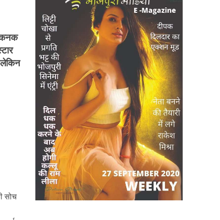
 कनक
्टार
 लेकिन
की सोच