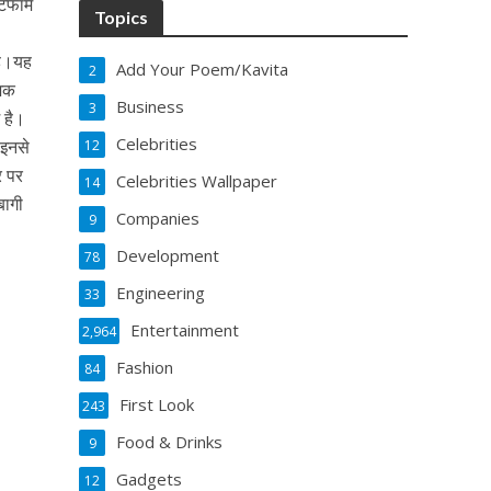
टफार्म
Topics
है।यह
Add Your Poem/Kavita
2
ेशक
Business
3
 है।
Celebrities
 इनसे
12
र पर
Celebrities Wallpaper
14
बागी
Companies
9
Development
78
Engineering
33
Entertainment
2,964
Fashion
84
First Look
243
Food & Drinks
9
Gadgets
12