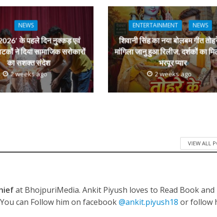
dI
n
NEWS
ENTERTAINMENT
NEWS
ी शंकर की प्रेम कहानी” ने मचाया धमाल
r
026′ के पहले दिन नुक्कड़ एवं
शिवानी सिंह का नया बोलबम गीत तोहर
ाटकों ने दिया सामाजिक सरोकारों
मांगिला जानु हुआ रिलीज, दर्शकों का मि
का सशक्त संदेश
भरपूर प्यार
2 weeks ago
2 weeks ago
VIEW ALL 
ने तोड़ दिया दिव्या त्यागी का सब्र, कैमरा बंद होने के बाद भी नहीं थमे आंसू
hief
at BhojpuriMedia. Ankit Piyush loves to Read Book and
. You can Follow him on facebook
@ankit.piyush18
or follow 