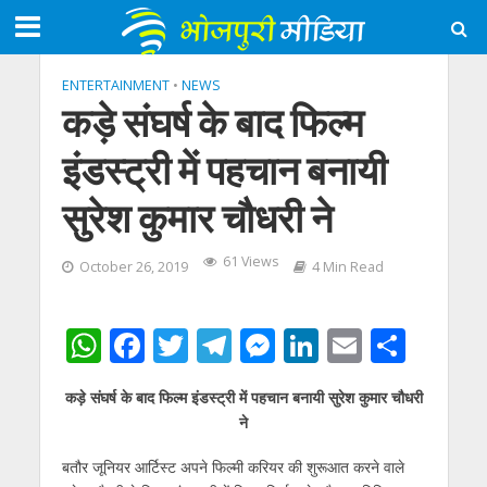
ENTERTAINMENT
•
NEWS
कड़े संघर्ष के बाद फिल्म
इंडस्ट्री में पहचान बनायी
सुरेश कुमार चौधरी ने
61 Views
October 26, 2019
4 Min Read
W
F
T
T
M
Li
E
S
h
ac
w
el
e
n
m
h
कड़े संघर्ष के बाद फिल्म इंडस्ट्री में पहचान बनायी सुरेश कुमार चौधरी
at
e
itt
e
ss
k
ai
ar
ने
s
b
er
gr
e
e
l
e
बतौर जूनियर आर्टिस्ट अपने फिल्मी करियर की शुरूआत करने वाले
A
o
a
n
dI