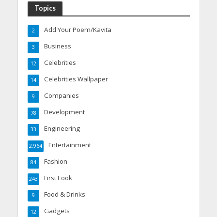
Topics
Add Your Poem/Kavita
2
Business
3
Celebrities
12
Celebrities Wallpaper
14
Companies
9
Development
78
Engineering
33
Entertainment
2,964
Fashion
84
First Look
243
Food & Drinks
9
Gadgets
12