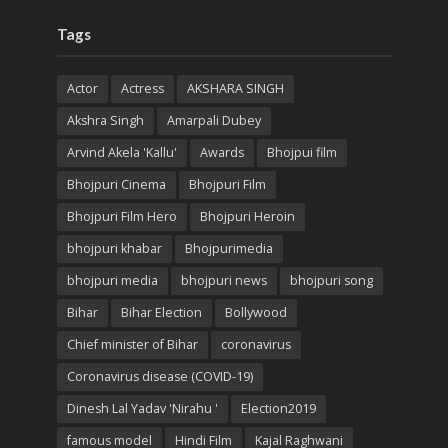
Tags
Actor
Actress
AKSHARA SINGH
Akshra Singh
Amarpali Dubey
Arvind Akela 'Kallu'
Awards
Bhojpui film
Bhojpuri Cinema
Bhojpuri Film
Bhojpuri Film Hero
Bhojpuri Heroin
bhojpuri khabar
Bhojpurimedia
bhojpuri media
bhojpuri news
bhojpuri song
Bihar
Bihar Election
Bollywood
Chief minister of Bihar
coronavirus
Coronavirus disease (COVID-19)
Dinesh Lal Yadav 'Nirahu '
Election2019
famous model
Hindi Film
Kajal Raghwani