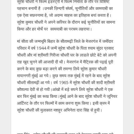
सुरेश चौधरी ने फिल्म इंडस्ट्री में फिल्म निर्माता के तौर पर विशिष्ट
p
o
m
g
n
पहचान बनायी है ।उनकी ज़िन्दगी संघर्ष, चुनौतियों और कामयाबी का
p
k
er
एक ऐसा सफ़रनामा है, जो अदम्य साहस का इतिहास बयां करता है।
सुरेश कुमार चौधरी ने अपने करियर के दौरान कई चुनौतियों का सामना
किया और हर मोर्चे पर कामयाबी का परचम लहराया।
मां सीता की जन्मभूमि बिहार के सीतामढ़ी जिले के मेजरगंज में जमींदार
परिवार में वर्ष 1944 में जन्में सुरेश चौधरी के पिता श्याम सुंदर प्रसाद
चौधरी और मां श्रीमती गिरीजा चौधरी घर के लाडले छोटे बेटे को अपनी
राह खुद चुनने की आजादी दी थी। मेजरगंज में मैट्रिक की पढ़ाई पूरी
करने के बाद कुछ बड़ा करने की तमन्ना लिये सुरेश कुमार चौधरी
मायानगरी मुंबई आ गये। कुछ समय तक मुंबई में रहने के बाद सुरेश
चौधरी सीतामढ़ी आ गये। वर्ष 1965 में सुरेश चौधरी की शादी श्रीमती
कौशल्या देवी से हो गयी।आंखो में बड़े सपने लिये सुरेश चौधरी ने एक
बार फिर मुंबई का रूख किया।मुंबई आने के बाद सुरेश चौधरी ने जूनियर
आर्टिस्ट के तौर पर फिल्मों में काम करना शुरू किया। इसी क्रम में
सुरेश चौधरी की मुलाकात मशहूर अभिनेता दारा सिंह से हुयी।