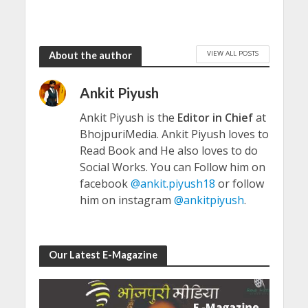
VIEW ALL POSTS
About the author
Ankit Piyush
Ankit Piyush is the
Editor in Chief
at
BhojpuriMedia. Ankit Piyush loves to
Read Book and He also loves to do
Social Works. You can Follow him on
facebook
@ankit.piyush18
or follow
him on instagram
@ankitpiyush
.
Our Latest E-Magazine