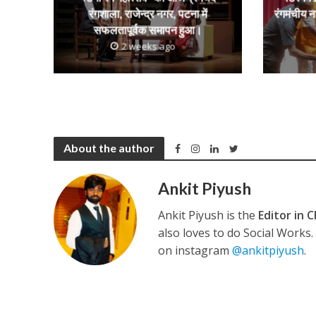
नेहा म्यूजिक वर्ल्ड पर
रंगशाला, राजेन्द्र नगर, पटना में
रंगमंचीय न
सफलतापूर्वक समापन हुआ।
2 weeks ago
About the author
Ankit Piyush
साजिद नाडियाडवाला के 
Ankit Piyush is the
Editor in C
also loves to do Social Works
on instagram
@ankitpiyush
.