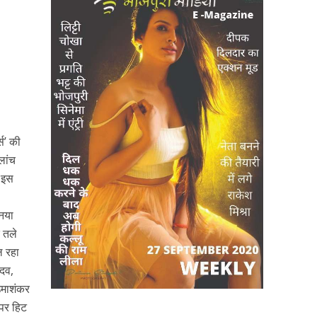
्स’ की
लांच
ई इस
 नया
े तले
ल रहा
ादव,
 उमाशंकर
ुपर हिट