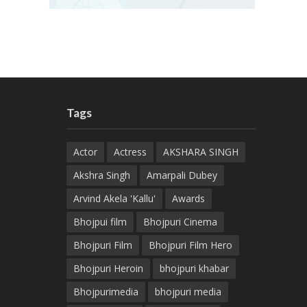
Tags
Actor
Actress
AKSHARA SINGH
Akshra Singh
Amarpali Dubey
Arvind Akela 'Kallu'
Awards
Bhojpui film
Bhojpuri Cinema
Bhojpuri Film
Bhojpuri Film Hero
Bhojpuri Heroin
bhojpuri khabar
Bhojpurimedia
bhojpuri media