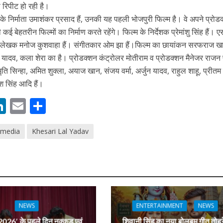
े रिपीट हो रही है।
के निर्माता उमाशंकर प्रसाद हैं, उनकी यह पहली भोजपुरी फिल्म है। वे अपने प्रोड
 कई बेहतरीन फिल्मों का निर्माण करते रहेंगे। फिल्म के निर्देशक प्रेमांशु सिंह हैं।
म के लेखक मनोज कुशवाहा हैं। संगीतकार ओम झा हैं।फिल्म का छायांकन सरफराज खान
ाल यादव, कला शेरा का है। प्रोडक्शन कंट्रोलर मोतीराम व प्रोडक्शन मैनेजर राजन 
्मृति सिन्हा, अमित शुक्ला, अयाज खान, संजय वर्मा, अर्जुन यादव, राहुल शाहू, प्रीतम
श सिंह आदि हैं।
M
Li
E
S
ें महाधमाका, ‘सिर्फ आपके’ की शूटिंग लखनऊ और भोपाल में हुई पूरी”
n
m
h
imedia
Khesari Lal Yadav
s
k
ai
ar
e
l
e
dI
n
r
NEWS
ENTERTAINMENT
NEWS
026′ के पहले दिन नुक्कड़ एवं
शिवानी सिंह का नया बोलबम गीत तोहर