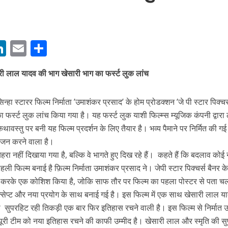
M
Li
E
S
n
m
h
री लाल यादव की भाग खेसारी भाग का फर्स्ट लुक लांच
s
k
ai
ar
बम गीत तोहरे के मांगिला जानु हुआ रिलीज, दर्शकों का मिल रहा भरपूर प्यार
e
l
e
हा स्टारर फिल्म निर्माता ’उमाशंकर प्रसाद’ के होम प्रोडक्शन ’जे पी स्टार पिक्चर
dI
 फर्स्ट लुक लांच किया गया है। यह फर्स्ट लुक याशी फिल्म्स म्यूजिक कंपनी द्वारा 
n
कथावस्तु पर बनी यह फिल्म प्रदर्शन के लिए तैयार है। भव्य पैमाने पर निर्मित की ग
r
रंजन करने वाला है।
रा नहीं दिखाया गया है, बल्कि वे भागते हुए दिख रहे हैं। कहते हैं कि बदलाव कोई
पहली फिल्म बनाई है फ़िल्म निर्माता उमाशंकर प्रसाद ने। जेपी स्टार पिक्चर्स बैनर क
्माण करके एक कोशिश किया है, जोकि साफ तौर पर फिल्म का पहला पोस्टर से पता च
्सेप्ट और नया प्रयोग के साथ बनाई गई है। इस फिल्म में एक साथ खेसारी लाल य
िंह की सुपरहिट रही तिकड़ी एक बार फिर इतिहास रचने वाली है। इस फिल्म से निर्मात
ोजपुरी का नया धमाकेदार गाना जल्द, दुबई की खूबसूरत लोकेशन्स पर हो रही है शूटिंग
पूरी टीम को नया इतिहास रचने की काफी उम्मीद है। खेसारी लाल और स्मृति की स