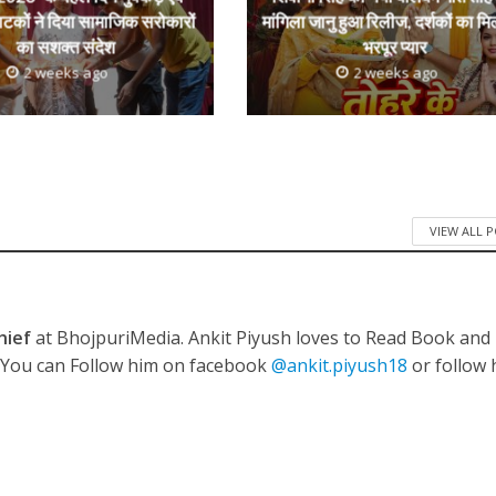
 रिलीज हुआ भोजपुरी गीत जिंदगी जियल छोड़ देहब, दर्शकों का मिल रहा भरपूर प्यार
ाटकों ने दिया सामाजिक सरोकारों
मांगिला जानु हुआ रिलीज, दर्शकों का मि
का सशक्त संदेश
भरपूर प्यार
2 weeks ago
2 weeks ago
VIEW ALL 
साथ 25 वर्षों का सफर, अब ‘ओम गोल्डन फ्यूचर मूवीज़’ के साथ नई पारी शुरू करेंगे प्रेमचंद्र झा
hief
at BhojpuriMedia. Ankit Piyush loves to Read Book and
. You can Follow him on facebook
@ankit.piyush18
or follow 