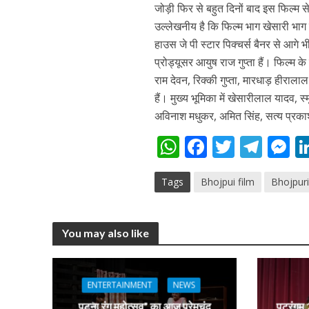
जोड़ी फिर से बहुत दिनों बाद इस फिल्म स
उल्लेखनीय है कि फिल्म भाग खेसारी भाग 
हाउस जे पी स्टार पिक्चर्स बैनर से आगे भी
प्रोड्यूसर आयुष राज गुप्ता हैं। फिल्
राम देवन, रिक्की गुप्ता, मारधाड़ हीराल
हैं। मुख्य भूमिका में खेसारीलाल यादव, स
अविनाश मधुकर, अमित सिंह, सत्य प्रका
W
F
T
T
पवन सिंह का बॉलीवुड म
h
ac
w
el
e
Tags
Bhojpui film
Bhojpur
at
e
itt
e
s
s
b
er
gr
e
A
o
a
n
You may also like
p
o
m
g
p
k
e
ENTERTAINMENT
NEWS
पटना रंग महोत्सव” का आज प्रेमचंद
पटरंगम 2