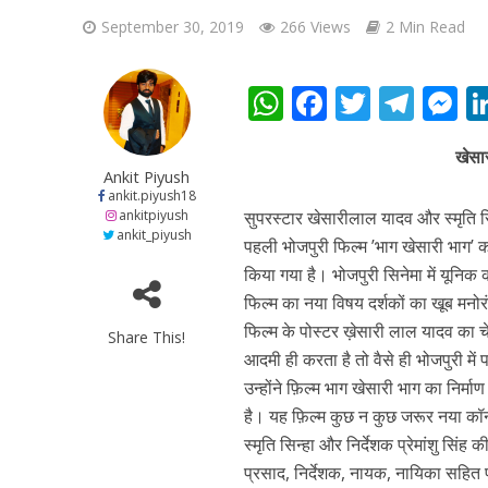
September 30, 2019
266 Views
2 Min Read
W
F
T
T
h
ac
w
el
e
खेसा
at
e
itt
e
s
शिवानी सिंह का नया बोल
Ankit Piyush
s
b
er
gr
e
ankit.piyush18
ankitpiyush
सुपरस्टार खेसारीलाल यादव और स्मृति सिन्
A
o
a
n
ankit_piyush
पहली भोजपुरी फिल्म ’भाग खेसारी भाग’ का
p
o
m
g
किया गया है। भोजपुरी सिनेमा में यूनिक 
p
k
e
फिल्म का नया विषय दर्शकों का खूब मनो
फिल्म के पोस्टर ख़ेसारी लाल यादव का चेह
Share This!
आदमी ही करता है तो वैसे ही भोजपुरी में 
उन्होंने फ़िल्म भाग खेसारी भाग का निर
है। यह फ़िल्म कुछ न कुछ जरूर नया कॉन
स्मृति सिन्हा और निर्देशक प्रेमांशु स
वर्ल्डवाइड रिकॉर्ड्स भ
प्रसाद, निर्देशक, नायक, नायिका सहित 