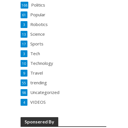
Politics
168
Popular
61
Robotics
3
Science
13
Sports
17
Tech
3
Technology
10
Travel
9
trending
55
Uncategorized
98
VIDEOS
4
Sponsered By