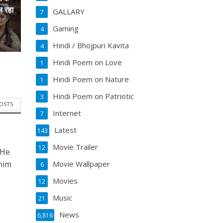
ल रहा
GALLARY
7
Gaming
4
Hindi / Bhojpuri Kavita
4
Hindi Poem on Love
1
Hindi Poem on Nature
1
Hindi Poem on Patriotic
3
POSTS
Internet
7
Latest
143
Movie Trailer
12
 He
Movie Wallpaper
him
6
Movies
12
Music
21
News
6,816