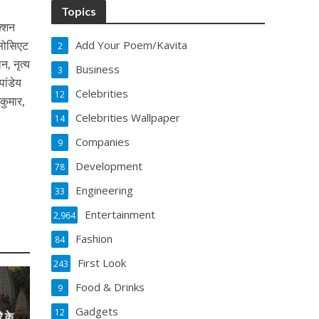
Topics
क्शन
 एसोसिएट
Add Your Poem/Kavita
2
, नृत्य
Business
3
पांडेय
Celebrities
12
 कुमार,
Celebrities Wallpaper
14
Companies
9
Development
78
Engineering
33
Entertainment
2,964
Fashion
84
First Look
243
Food & Drinks
9
Gadgets
12
े के