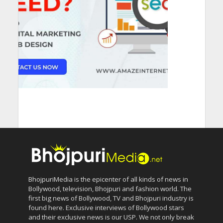
BhojpuriMedia is the epicenter of all kinds of news in
Bollywood, television, Bhojpuri and fashion world. The
first big news of Bollywood, TV and Bhojpuri industry is
found here. Exclusive interviews of Bollywood stars
and their exclusive news is our USP. We not only break