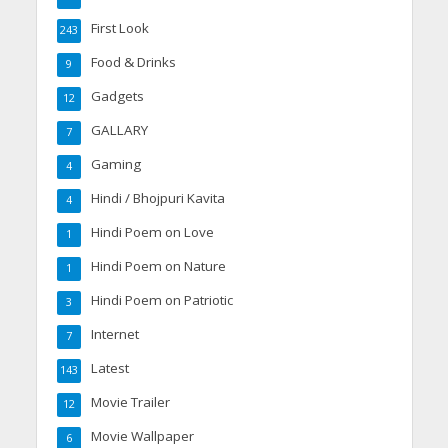
First Look
243
Food & Drinks
9
Gadgets
12
GALLARY
7
Gaming
4
Hindi / Bhojpuri Kavita
4
Hindi Poem on Love
1
Hindi Poem on Nature
1
Hindi Poem on Patriotic
3
Internet
7
Latest
143
Movie Trailer
12
Movie Wallpaper
6