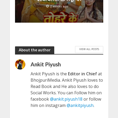
2 weeks ago
VIEW ALL POSTS
About the author
Ankit Piyush
Ankit Piyush is the
Editor in Chief
at
BhojpuriMedia. Ankit Piyush loves to
Read Book and He also loves to do
Social Works. You can Follow him on
facebook
@ankit.piyush18
or follow
him on instagram
@ankitpiyush
.