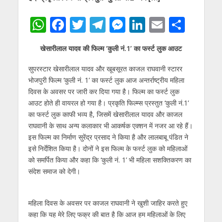
W
F
T
T
M
Li
E
S
h
ac
w
el
e
n
m
h
खेसारीलाल यादव की फिल्‍म ‘कुली नं.1’ का फर्स्‍ट लुक आउट
at
e
itt
e
ss
k
ai
ar
s
b
er
gr
e
e
l
e
सुपरस्‍टार खेसारीलाल यादव और खूबसूरत काजल राघवानी स्‍टारर
भोजपुरी फिल्‍म ‘कुली नं. 1’ का फर्स्‍ट लुक आज अन्तर्राष्ट्रीय महिला
A
o
a
n
dI
दिवस के अवसर पर जारी कर दिया गया है। फिल्‍म का फर्स्‍ट लुक
p
o
m
g
n
आउट होते ही वायरल हो गया है। प्रकृति फिल्‍म्‍स प्रस्‍तुत ‘कुली नं.1’
p
k
er
का फर्स्‍ट लुक काफी भव्‍य है, जिसमें खेसारीलाल यादव और काजल
राघवानी के साथ अन्‍य कलाकार भी आकर्षक एक्‍शन में नजर आ रहे हैं।
इस फिल्‍म का निर्माण सुरेंद्र प्रसाद ने किया है और लालबाबू पंडित ने
इसे निर्देशित किया है। दोनों ने इस फिल्‍म के फर्स्‍ट लुक को महिलाओं
को समर्पित किया और कहा कि ‘कुली नं. 1’ भी महिला सशक्तिकरण का
संदेश समाज को देगी।
महिला दिवस के अवसर पर काजल राघवानी ने खुशी जाहिर करते हुए
कहा कि यह मेरे लिए फक्र की बात है कि आज हम महिलाओं के लिए