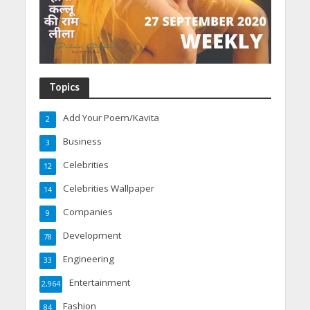
Topics
Add Your Poem/Kavita
2
Business
3
Celebrities
12
Celebrities Wallpaper
14
Companies
9
Development
78
Engineering
33
Entertainment
2,964
Fashion
84