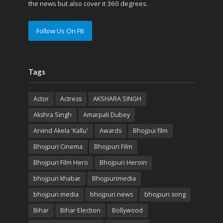
the news but also cover it 360 degrees.
Follow Us On FB
Tags
Actor
Actress
AKSHARA SINGH
Akshra Singh
Amarpali Dubey
Arvind Akela 'Kallu'
Awards
Bhojpui film
Bhojpuri Cinema
Bhojpuri Film
Bhojpuri Film Hero
Bhojpuri Heroin
bhojpuri khabar
Bhojpurimedia
bhojpuri media
bhojpuri news
bhojpuri song
Bihar
Bihar Election
Bollywood