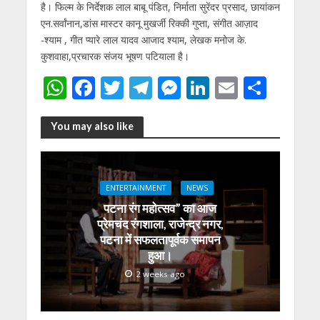
है। फिल्म के निर्देशक लाल बाबू पंडित, निर्माता सुरेंदर प्रसाद, छायांकन
एन.सर्वांनान,डांस मास्टर कानू मुखर्जी रिक्की गुप्ता, संगीत आज़ाद
-श्याम , गीत प्यारे लाल यादव आजाद श्याम, लेखक मनोज के.
कुशवाहा,प्रचारक संजय भूषण पटियाला है।
W
F
T
T
M
Li
E
S
h
ac
w
el
e
n
m
h
at
e
itt
e
ss
k
ai
ar
You may also like
s
b
er
gr
e
e
l
e
A
o
a
n
dI
ENTERTAINMENT
NEWS
p
o
m
g
n
पटना रंग महोत्सव” का आज
p
k
er
प्रेमचंद रंगशाला, राजेन्द्र नगर,
पटना में सफलतापूर्वक समापन
हुआ।
2 weeks ago