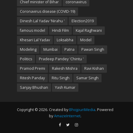
Chief minister of Bihar
coronavirus
Coronavirus disease (COVID-19)
Dinesh Lal Yadav 'Nirahu '
Election2019
famous model
Hindi Film
Kajal Raghwani
Khesari Lal Yadav
Loksabha
Model
Modeling
Mumbai
Patna
Pawan Singh
Politics
Pradeep Pandey 'Chintu '
Pramod Premi
Rakesh Mishra
Ravi Kishan
Ritesh Panday
Ritu Singh
Samar Singh
Sanjay Bhushan
Yash Kumar
Copyright © 2026. Created by
BhojpuriMedia
. Powered
by
AmazeInternet
.