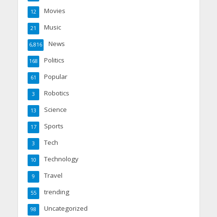
Movies
12
Music
21
News
6,816
Politics
168
Popular
61
Robotics
3
Science
13
Sports
17
Tech
3
Technology
10
Travel
9
trending
55
Uncategorized
98