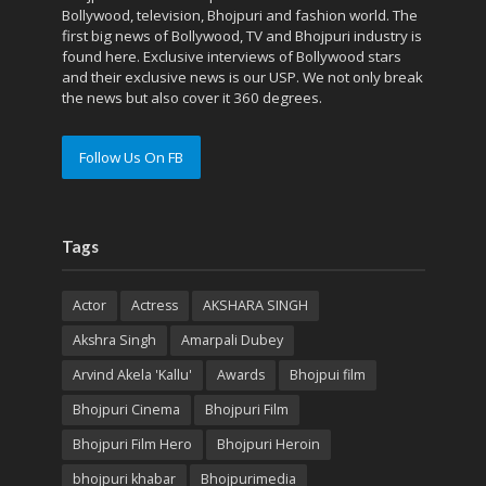
Bollywood, television, Bhojpuri and fashion world. The
first big news of Bollywood, TV and Bhojpuri industry is
found here. Exclusive interviews of Bollywood stars
and their exclusive news is our USP. We not only break
the news but also cover it 360 degrees.
Follow Us On FB
Tags
Actor
Actress
AKSHARA SINGH
Akshra Singh
Amarpali Dubey
Arvind Akela 'Kallu'
Awards
Bhojpui film
Bhojpuri Cinema
Bhojpuri Film
Bhojpuri Film Hero
Bhojpuri Heroin
bhojpuri khabar
Bhojpurimedia