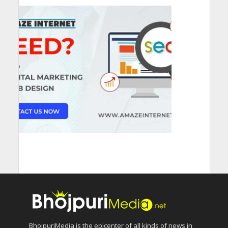
BhojpuriMedia is the epicenter of all kinds of news in