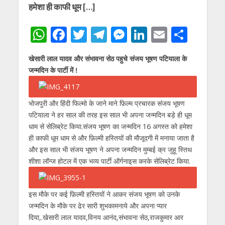
हमेशा ही काफी धूम […]
W
F
T
T
M
Li
E
S
h
ac
w
el
e
n
m
h
खेसारी लाल यादव और संभावना सेठ पहुचे संजय भूषण पटियाला के
at
e
itt
e
ss
k
ai
ar
जन्मदिन के पार्टी में !
s
b
er
gr
e
e
l
e
A
o
a
n
dI
भोजपुरी और हिंदी फिल्मो के जाने माने फ़िल्म प्रचारक संजय भूषण
p
o
m
g
n
पटियाला ने हर साल की तरह इस साल भी अपना जन्मदिन बड़े ही धूम
p
k
er
धाम से सेलिब्रेट किया.संजय भूषण का जन्मदिन 16 अगस्त को हमेशा
ही काफी धूम धाम से और फ़िल्मी हस्तियों की मौजूदगी में मनाया जाता है
और इस साल भी संजय भूषण ने अपना जन्मदिन मुम्बई क्र जुहू स्तिथ
शीशा लॉन्ज होटल में एक भव्य पार्टी ऑर्गनाइस करके सेलिब्रेट किया.
इस मौके पर कई फ़िल्मी हस्तियों ने आकर संजय भूषण को उनके
जन्मदिन के मौके पर ढेर सारी शुभकामनाये और अपना प्यार
दिया,.खेसारी लाल यादव,विनय आनंद,संभावना सेठ,राजकुमार आर