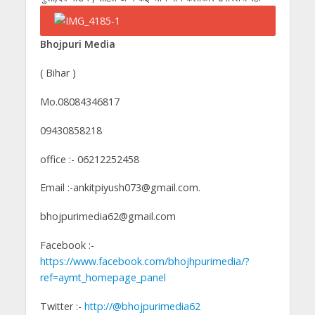
Bhojpuri Media
( Bihar )
Mo.08084346817
09430858218
office :- 06212252458
Email :-ankitpiyush073@gmail.com.
bhojpurimedia62@gmail.com
Facebook :-
https://www.facebook.com/bhojhpurimedia/?
ref=aymt_homepage_panel
Twitter :-
http://@bhojpurimedia62