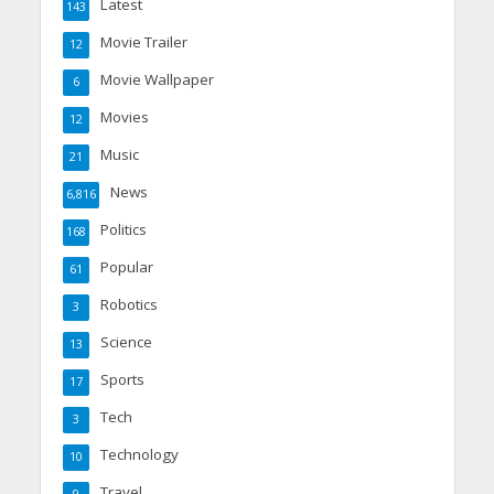
Latest
143
Movie Trailer
12
Movie Wallpaper
6
Movies
12
Music
21
News
6,816
Politics
168
Popular
61
Robotics
3
Science
13
Sports
17
Tech
3
Technology
10
Travel
9