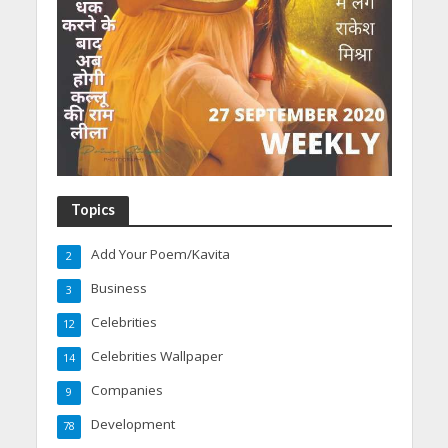
Topics
Add Your Poem/Kavita
2
Business
3
Celebrities
12
Celebrities Wallpaper
14
Companies
9
Development
78