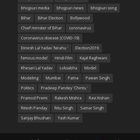
bhojpuri media
bhojpuri news
bhojpuri song
Bihar
Bihar Election
Bollywood
Chief minister of Bihar
coronavirus
Coronavirus disease (COVID-19)
Dinesh Lal Yadav 'Nirahu '
Election2019
famous model
Hindi Film
Kajal Raghwani
Khesari Lal Yadav
Loksabha
Model
Modeling
Mumbai
Patna
Pawan Singh
Politics
Pradeep Pandey 'Chintu '
Pramod Premi
Rakesh Mishra
Ravi Kishan
Ritesh Panday
Ritu Singh
Samar Singh
Sanjay Bhushan
Yash Kumar