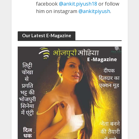
facebook
@ankit.piyush18
or follow
him on instagram
@ankitpiyush
.
Our Latest E-Magazine