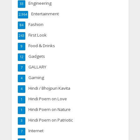
Engineering
33
Entertainment
2,964
Fashion
84
First Look
243
Food & Drinks
9
Gadgets
12
GALLARY
7
Gaming
4
Hindi / Bhojpuri Kavita
4
Hindi Poem on Love
1
Hindi Poem on Nature
1
Hindi Poem on Patriotic
3
Internet
7