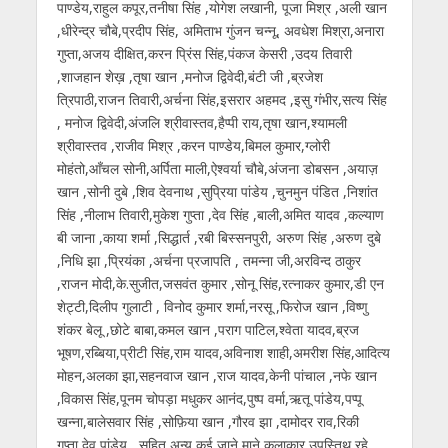
पाण्डेय,राहुल कपूर,तनीषा सिंह ,योगेश लखानी, पूजा मिश्र ,अली खान
,धीरेन्द्र चौबे,प्रदीप सिंह, अमिताभ गुंजन चन्नू, अवधेश मिश्रा,अनारा
गुप्ता,अजय दीक्षित,करन प्रिंस सिंह,पंकज केसरी ,उदय तिवारी
,शाजहान शेख़ ,तृषा खान ,मनोज द्विवेदी,बंटी जी ,ब्रजेश
त्रिपाठी,राजन तिवारी,अर्चना सिंह,इसरार अहमद ,इसु गंभीर,सत्य सिंह
, मनोज द्विवेदी,अंजलि श्रीवास्तव,हैप्पी राय,तृषा खान,श्यामली
श्रीवास्तव ,राजीव मिश्र ,करन पाण्डेय,बिमल कुमार,ग्लोरी
मोहंतो,आँचल सोनी,अर्पिता माली,ऐश्वर्या चौबे,अंजना डोबसन ,अयाज़
खान ,सोनी दुबे ,शिव देवनाथ ,सुप्रिया पांडेय ,चुनमुन पंडित ,निशांत
सिंह ,नीलाभ तिवारी,मुकेश गुप्ता ,देव सिंह ,बाली,अमित यादव ,कल्याण
बी जाना ,काया शर्मा ,सिद्धार्त ,रबी बिस्सनपुरी, अरुण सिंह ,अरुण दुबे
,निधि झा ,प्रियंका ,अर्चना प्रजापति , तमन्ना जी,अरविन्द ठाकुर
,राजन मोदी,के.सुजीत,जसवंत कुमार ,सोनू सिंह,रत्नाकर कुमार,डी एन
शेट्टी,दिलीप गुलाटी , विनोद कुमार शर्मा,नरसू ,फिरोज खान ,विष्णु
शंकर बेलू ,छोटे बाबा,कमल खान ,पराग पाटिल,श्वेता यादव,ब्रज
भूषण,रब्बिया,प्रीटी सिंह,राम यादव,अविनाश शाही,अमरीश सिंह,आदित्य
मोहन,अलका झा,सहनवाज खान ,राज यादव,केनी पांचाल ,नफे खान
,विकास सिंह,पूनम चोपड़ा मधुकर आनंद,पुष्प वर्मा,ऋतू पांडेय,पप्पू
खन्ना,बालेसवार सिंह ,सोफ़िया खान ,गौरव झा ,दामोदर राव,रिकी
गुप्ता,देव पांडेय , सहित अन्य कई जाने माने कलाकार उपस्तिथ रहे.