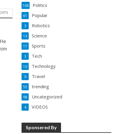
Politics
168
POSTS
Popular
61
Robotics
3
Science
13
 He
Sports
17
him
Tech
3
Technology
10
Travel
9
trending
55
Uncategorized
98
VIDEOS
4
Sponsered By