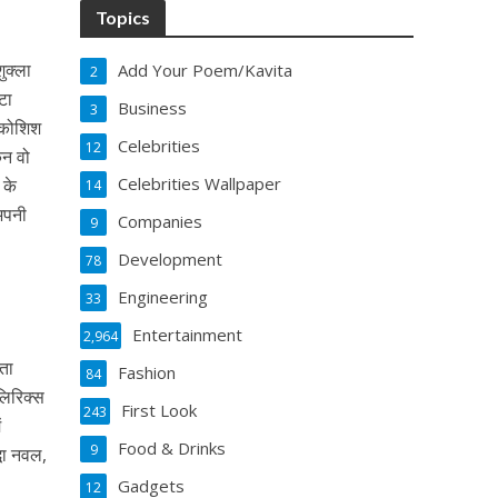
Topics
ुक्ला
Add Your Poem/Kavita
2
टा
Business
3
े कोशिश
Celebrities
12
िन वो
Celebrities Wallpaper
 के
14
 अपनी
Companies
9
Development
78
Engineering
33
Entertainment
2,964
ाता
Fashion
84
लिरिक्स
First Look
243
ं
Food & Drinks
9
धा नवल,
Gadgets
12