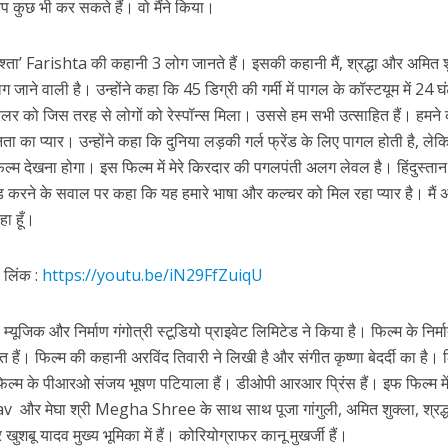
 आप कुछ भी कर सकते हैं। वो मैंने किया।
्ता’ Farishta की कहानी 3 लोग जानते हैं। इसकी कहानी मैं, श्रद्धा और अमित श
 जाने वाली है। उन्होंने कहा कि 45 डिग्री की गर्मी में पागल के कॉस्टयूम में 24 घं
्रेलर को जिस तरह से लोगों को रेस्पॉन्स मिला। उससे हम सभी उत्साहित हैं। हमन
नता का प्यार। उन्होंने कहा कि दुनिया लड़की गर्ल फ्रेंड के लिए पागल होती है, लेक
 देखना होगा। इस फिल्म में मेरे किरदार की पगलपंती अलग लेवल है। हिंदुस्तान
ेंड करने के सवाल पर कहा कि यह हमारे भाषा और कल्चर को मिल रहा प्यार है। मैं
ें महाधमाका, ‘सिर्फ आपके’ की शूटिंग लखनऊ और भोपाल में हुई पूरी”
ा हूँ।
लिंक :
https://youtu.be/iN29FfZuiqU
ब म्यूजिक और निर्माण गंगोत्री स्टूडियो प्राइवेट लिमिटेड ने किया है। फिल्म के निर्म
 हैं। फिल्म की कहानी अरविंद तिवारी ने लिखी है और संगीत कृष्णा बेदर्दी का है। 
। फिल्म के पीआरओ संजय भूषण पटियाला हैं। डीओपी आरआर प्रिंस हैं। इफ फिल्म मे
और मेघा श्री Megha Shree के साथ साथ पूजा गांगुली, अमित शुक्ला, श्रद्
खुशबू यादव मुख्य भूमिका में हैं। कोरियोग्राफर कानू मुखर्जी हैं।