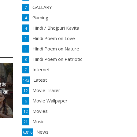
GALLARY
7
Gaming
4
Hindi / Bhojpuri Kavita
4
Hindi Poem on Love
1
Hindi Poem on Nature
1
Hindi Poem on Patriotic
3
Internet
7
Latest
143
े के
Movie Trailer
12
ल रहा
Movie Wallpaper
6
Movies
12
Music
21
News
6,816