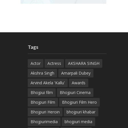
Tags
Actor
Actress
AKSHARA SINGH
Akshra Singh
Amarpali Dubey
Arvind Akela 'Kallu'
Awards
Bhojpui film
Bhojpuri Cinema
Bhojpuri Film
Bhojpuri Film Hero
Bhojpuri Heroin
bhojpuri khabar
Bhojpurimedia
bhojpuri media