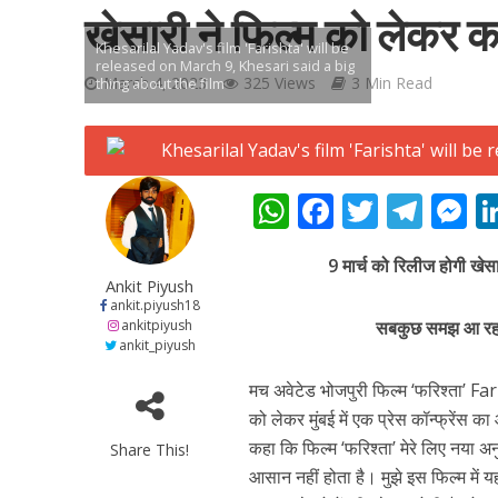
खेसारी ने फिल्म को लेकर क
Khesarilal Yadav's film 'Farishta' will be
released on March 9, Khesari said a big
March 4, 2023
325 Views
3 Min Read
thing about the film
शिवानी सिंह का नया बोल
W
F
T
T
h
ac
w
el
e
9 मार्च को रिलीज होगी खेस
at
e
itt
e
s
Ankit Piyush
s
b
er
gr
e
ankit.piyush18
ankitpiyush
सबकुछ समझ आ रहा 
A
o
a
n
ankit_piyush
p
o
m
g
मच अवेटेड भोजपुरी फिल्म ‘फरिश्ता’ Fari
p
k
e
को लेकर मुंबई में एक प्रेस कॉन्फ्रेंस
कहा कि फिल्म ‘फरिश्ता’ मेरे लिए नया अ
Share This!
वर्ल्डवाइड रिकॉर्ड्स भ
आसान नहीं होता है। मुझे इस फिल्म मे