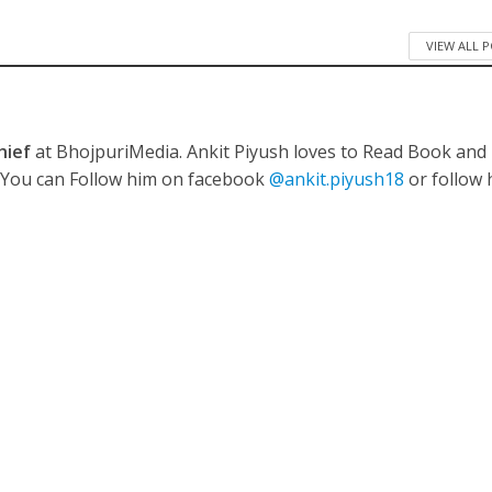
VIEW ALL 
ी शंकर की प्रेम कहानी” ने मचाया धमाल
hief
at BhojpuriMedia. Ankit Piyush loves to Read Book and
. You can Follow him on facebook
@ankit.piyush18
or follow 
ने तोड़ दिया दिव्या त्यागी का सब्र, कैमरा बंद होने के बाद भी नहीं थमे आंसू