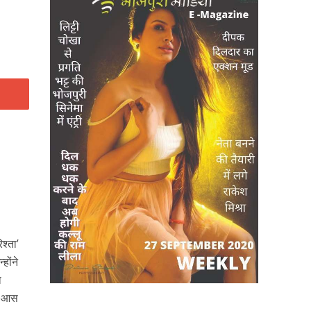
श्ता’
होंने
ा
के आस