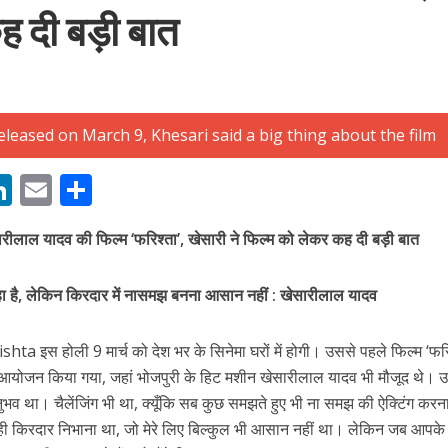
ह दी बड़ी बात
बम गीत तोहरे के मांगिला जानु हुआ रिलीज, दर्शकों का मिल रहा भरपूर प्यार
M
Li
E
S
n
m
h
ारीलाल यादव की फिल्म ‘फरिश्ता’, खेसारी ने फिल्म को लेकर कह दी बड़ी बात
s
k
ai
ar
e
l
e
है, लेकिन किरदार में नासमझ बनना आसान नहीं : खेसारीलाल यादव
dI
n
shta इस होली 9 मार्च को देश भर के सिनेमा घरों में होगी। उससे पहले फिल्म ‘फरि
r
 का आयोजन किया गया, जहां भोजपुरी के हिट मशीन खेसारीलाल यादव भी मौजूद थे। उन्
नुभव था। चैलेंजिंग भी था, क्यूँकि सब कुछ समझते हुए भी ना समझ की ऐक्टिंग करन
ोजपुरी का नया धमाकेदार गाना जल्द, दुबई की खूबसूरत लोकेशन्स पर हो रही है शूटिंग
ं यही किरदार निभाना था, जो मेरे लिए बिल्कुल भी आसान नहीं था। लेकिन जब आप