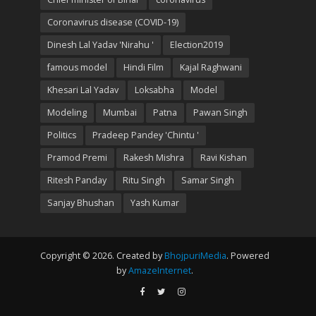
Coronavirus disease (COVID-19)
Dinesh Lal Yadav 'Nirahu '
Election2019
famous model
Hindi Film
Kajal Raghwani
Khesari Lal Yadav
Loksabha
Model
Modeling
Mumbai
Patna
Pawan Singh
Politics
Pradeep Pandey 'Chintu '
Pramod Premi
Rakesh Mishra
Ravi Kishan
Ritesh Panday
Ritu Singh
Samar Singh
Sanjay Bhushan
Yash Kumar
Copyright © 2026. Created by
BhojpuriMedia
. Powered
by
AmazeInternet
.