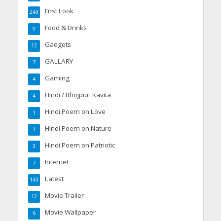
First Look
243
Food & Drinks
9
Gadgets
12
GALLARY
7
Gaming
4
Hindi / Bhojpuri Kavita
4
Hindi Poem on Love
1
Hindi Poem on Nature
1
Hindi Poem on Patriotic
3
Internet
7
Latest
143
Movie Trailer
12
Movie Wallpaper
6