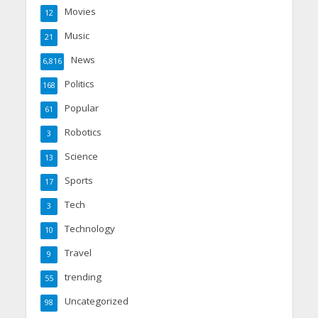
Movies
12
Music
21
News
6,816
Politics
168
Popular
61
Robotics
3
Science
13
Sports
17
Tech
3
Technology
10
Travel
9
trending
55
Uncategorized
98