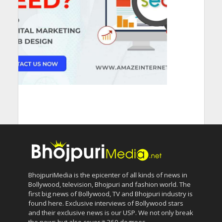
BhojpuriMedia is the epicenter of all kinds of news in
Bollywood, television, Bhojpuri and fashion world. The
first big news of Bollywood, TV and Bhojpuri industry is
found here. Exclusive interviews of Bollywood stars
and their exclusive news is our USP. We not only break