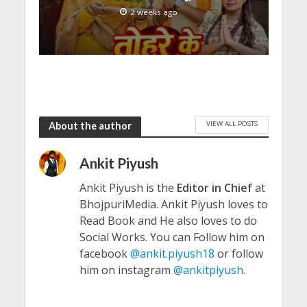
2 weeks ago
VIEW ALL POSTS
About the author
Ankit Piyush
Ankit Piyush is the
Editor in Chief
at
BhojpuriMedia. Ankit Piyush loves to
Read Book and He also loves to do
Social Works. You can Follow him on
facebook
@ankit.piyush18
or follow
him on instagram
@ankitpiyush
.