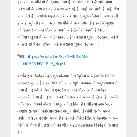
इस सांग के वीडियो में दिखाया गया है कि बिना मकान के भोले बाबा
गउरा जी के साथ दर दर विचरण कर रहे हैं, जहाँ रात होती है, वहीं डेरा
जमा लेते हैं। क्योंकि महल अटारी सब दान दे चुके भोलेदानी अब खाली
हाथ हो चुके हैं। भांग धतूरा खा पीके वे मस्त मगन हैं। इस सिचुएशन
को देखकर काजल त्रिपाठी अपनी सहेलियों से कहती है कि…
‘भंगिया धतुरवा के बस बाटे चहवा, लईके बसहवा घुमेला बउरहवा, नईखे
बा छत रहे पेड़वा छाँहवा, लईके बसहवा घुमेला बउरहवा…’
लिंकः
https://youtu.be/EvxYHRIGtA8?
si=G0G1VHYTPL4_Bqy1
वर्ल्डवाइड रिकॉर्ड्स प्रस्तुत बोलबम गीत ‘घुमेला बउरहवा’ के निर्माता
रत्नाकर कुमार हैं। इस गीत को सिंगर खुशी कक्कड़ ने मधुर आवाज में
गाया है। इसके वीडियो में एक्ट्रेस काजल त्रिपाठी ने मनमोहक
अदाकारी किया है। इस गाने को गीतकार रवि यादव ने लिखा है, जबकि
संगीतकार विक्की वॉक्स ने मधुर संगीत दिया है। वीडियो डायरेक्टर
आशीष सत्यार्थी, कोरियोग्राफर अनुज मौर्या, डीओपी संतोष यादव,
नवीन, एडिटर प्रवीण यादव हैं। डीआई रोहित सिंह, प्रोडक्शन पंकज
सोनी ने किया है। इस गाने का ऑल राइट वर्ल्डवाइड रिकॉर्ड्स के पास
है।