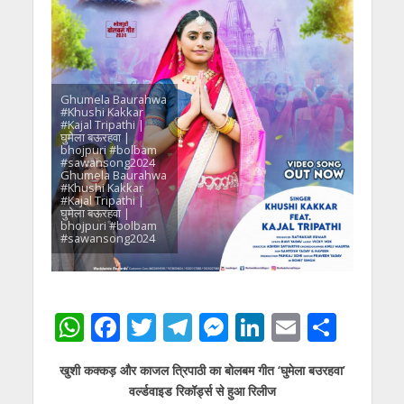
Ghumela Baurahwa
#Khushi Kakkar
#Kajal Tripathi |
घुमेला बऊरहवा |
bhojpuri #bolbam
#sawansong2024
Ghumela Baurahwa
#Khushi Kakkar
#Kajal Tripathi |
घुमेला बऊरहवा |
bhojpuri #bolbam
#sawansong2024
W
F
T
T
M
Li
E
S
h
ac
w
el
e
n
m
h
खुशी कक्कड़ और काजल त्रिपाठी का बोलबम गीत ‘घुमेला बउरहवा’
at
e
itt
e
ss
k
ai
ar
वर्ल्डवाइड रिकॉर्ड्स से हुआ रिलीज