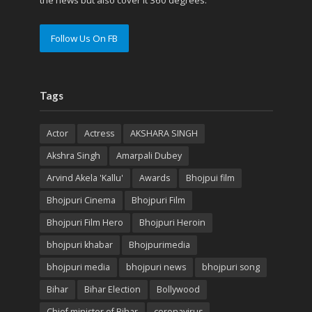
the news but also cover it 360 degrees.
Follow Us On FB
Tags
Actor
Actress
AKSHARA SINGH
Akshra Singh
Amarpali Dubey
Arvind Akela 'Kallu'
Awards
Bhojpui film
Bhojpuri Cinema
Bhojpuri Film
Bhojpuri Film Hero
Bhojpuri Heroin
bhojpuri khabar
Bhojpurimedia
bhojpuri media
bhojpuri news
bhojpuri song
Bihar
Bihar Election
Bollywood
Chief minister of Bihar
coronavirus