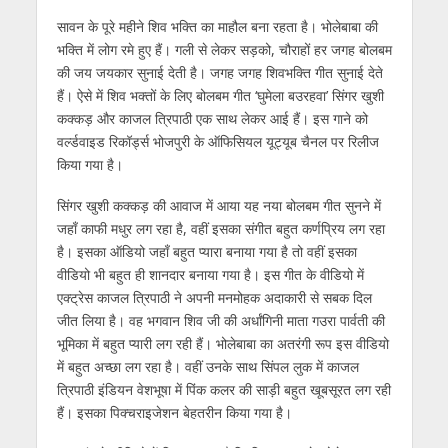
s
b
er
gr
e
e
l
e
सावन के पूरे महीने शिव भक्ति का माहौल बना रहता है। भोलेबाबा की
A
o
a
n
dI
भक्ति में लोग रमे हुए हैं। गली से लेकर सड़को, चौराहों हर जगह बोलबम
p
o
m
g
n
की जय जयकार सुनाई देती है। जगह जगह शिवभक्ति गीत सुनाई देते
p
k
er
हैं। ऐसे में शिव भक्तों के लिए बोलबम गीत ‘घुमेला बउरहवा’ सिंगर खुशी
कक्कड़ और काजल त्रिपाठी एक साथ लेकर आई हैं। इस गाने को
वर्ल्डवाइड रिकॉर्ड्स भोजपुरी के ऑफिसियल यूट्यूब चैनल पर रिलीज
किया गया है।
सिंगर खुशी कक्कड़ की आवाज में आया यह नया बोलबम गीत सुनने में
जहाँ काफी मधुर लग रहा है, वहीं इसका संगीत बहुत कर्णप्रिय लग रहा
है। इसका ऑडियो जहाँ बहुत प्यारा बनाया गया है तो वहीं इसका
वीडियो भी बहुत ही शानदार बनाया गया है। इस गीत के वीडियो में
एक्ट्रेस काजल त्रिपाठी ने अपनी मनमोहक अदाकारी से सबक दिल
जीत लिया है। वह भगवान शिव जी की अर्धांगिनी माता गउरा पार्वती की
भूमिका में बहुत प्यारी लग रही हैं। भोलेबाबा का अतरंगी रूप इस वीडियो
में बहुत अच्छा लग रहा है। वहीं उनके साथ सिंपल लुक में काजल
त्रिपाठी इंडियन वेशभूषा में पिंक कलर की साड़ी बहुत खूबसूरत लग रही
हैं। इसका पिक्चराइजेशन बेहतरीन किया गया है।