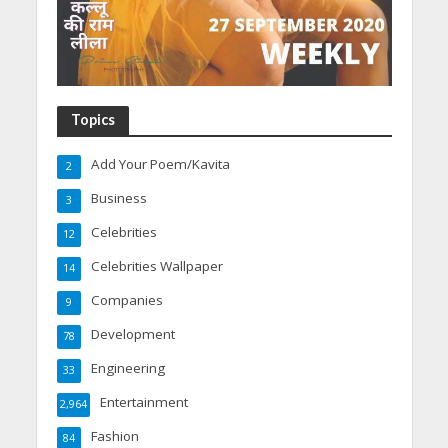
Topics
Add Your Poem/Kavita
2
Business
3
Celebrities
12
Celebrities Wallpaper
14
Companies
9
Development
78
Engineering
33
Entertainment
2,964
Fashion
84