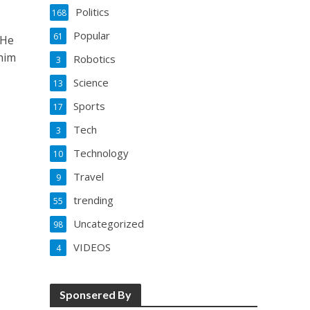
Politics
168
Popular
61
 He
him
Robotics
3
Science
13
Sports
17
Tech
3
Technology
10
Travel
9
trending
55
Uncategorized
98
VIDEOS
4
Sponsered By