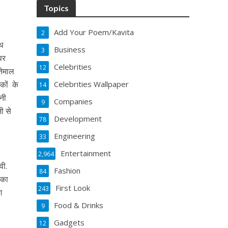
Topics
Add Your Poem/Kavita
2
ाथ
Business
3
पर
Celebrities
12
तेमाल
कों के
Celebrities Wallpaper
14
नी
Companies
9
ी से
Development
78
Engineering
33
Entertainment
2,964
वी.
Fashion
84
िका
First Look
243
श
Food & Drinks
9
Gadgets
12