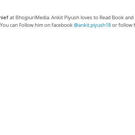
hief
at BhojpuriMedia. Ankit Piyush loves to Read Book and
ी शंकर की प्रेम कहानी” ने मचाया धमाल
. You can Follow him on facebook
@ankit.piyush18
or follow 
ने तोड़ दिया दिव्या त्यागी का सब्र, कैमरा बंद होने के बाद भी नहीं थमे आंसू