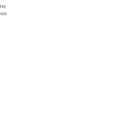
 He
him