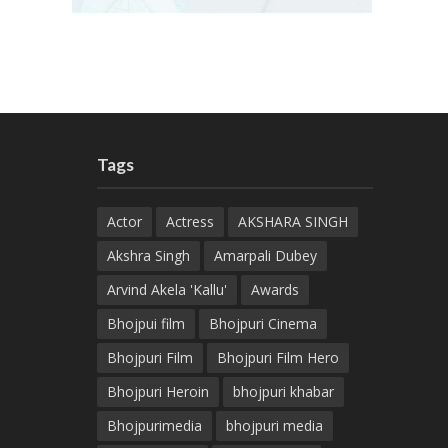
Tags
Actor
Actress
AKSHARA SINGH
Akshra Singh
Amarpali Dubey
Arvind Akela 'Kallu'
Awards
Bhojpui film
Bhojpuri Cinema
Bhojpuri Film
Bhojpuri Film Hero
Bhojpuri Heroin
bhojpuri khabar
Bhojpurimedia
bhojpuri media