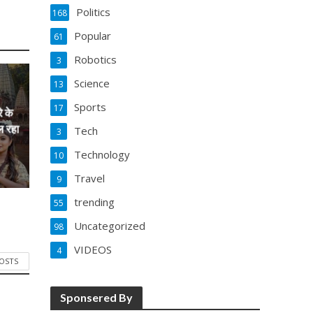
Politics
168
Popular
61
Robotics
3
Science
13
Sports
17
े के
ल रहा
Tech
3
Technology
10
Travel
9
trending
55
Uncategorized
98
VIDEOS
4
POSTS
Sponsered By