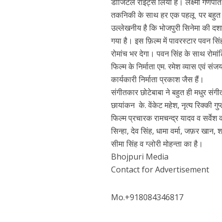
डीजिटल राईट्स लिया है। लक्ष्मी गणपति 
तकनिकी के साथ हर एक पहलू पर बहुत ही 
उल्लेखनीय है कि भोजपुरी सिनेमा की दश
गया है। इस फ़िल्म में पावरस्टार पवन सिं
रोमांच भर देगा। पवन सिंह के साथ रोमां
फिल्म के निर्माता एम. रमेश व्यास एवं स
कार्यकारी निर्माता प्रकाश जैस हैं।
संगीतकार छोटेबाबा ने बहुत ही मधुर संगीत
छायांकन के. वेंकेट महेश, नृत्य रिक्की 
पवन सिंह का बॉलीवुड म
फिल्म प्रचारक रामचन्द्र यादव व सर्वे
सिन्हा, देव सिंह, धामा वर्मा, जफ़र खान,
सीमा सिंह व ग्लोरी मोहन्ता का है।
Bhojpuri Media
Contact for Advertisement
Mo.+918084346817