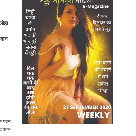
ोहा
लवान
ार पवन
क व आल