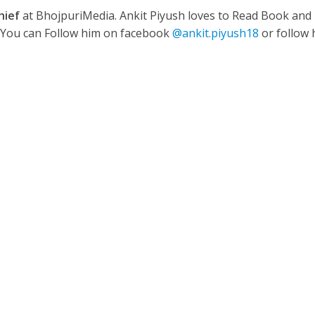
hief
at BhojpuriMedia. Ankit Piyush loves to Read Book and
. You can Follow him on facebook
@ankit.piyush18
or follow 
नए अंदाज़ ने मचाई धूम, ‘राउंड राउंड’ को मिल रहा दर्शकों का भरपूर प्यार