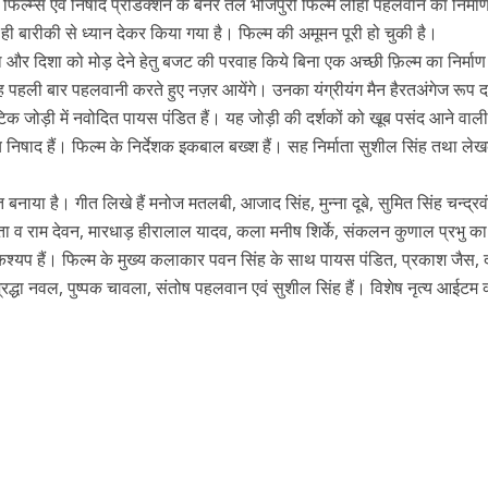
फिल्म्स एवं निषाद प्रोडक्शन के बैनर तले भोजपुरी फिल्म लोहा पहलवान का निर्मा
बारीकी से ध्यान देकर किया गया है। फिल्म की अमूमन पूरी हो चुकी है।
ा और दिशा को मोड़ देने हेतु बजट की परवाह किये बिना एक अच्छी फ़िल्म का निर्मा
ह पहली बार पहलवानी करते हुए नज़र आयेंगे। उनका यंग्रीयंग मैन हैरतअंगेज रूप दर्श
टिक जोड़ी में नवोदित पायस पंडित हैं। यह जोड़ी की दर्शकों को खूब पसंद आने वाली
ंजय निषाद हैं। फिल्म के निर्देशक इकबाल बख्श हैं। सह निर्माता सुशील सिंह तथा ल
 बनाया है। गीत लिखे हैं मनोज मतलबी, आजाद सिंह, मुन्ना दूबे, सुमित सिंह चन्द्रव
गुप्ता व राम देवन, मारधाड़ हीरालाल यादव, कला मनीष शिर्के, संकलन कुणाल प्रभु का
ें महाधमाका, ‘सिर्फ आपके’ की शूटिंग लखनऊ और भोपाल में हुई पूरी”
श कश्यप हैं। फिल्म के मुख्य कलाकार पवन सिंह के साथ पायस पंडित, प्रकाश जैस,
 श्रद्धा नवल, पुष्पक चावला, संतोष पहलवान एवं सुशील सिंह हैं। विशेष नृत्य आईटम 