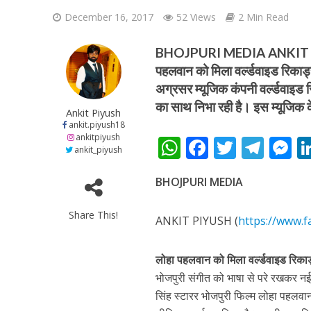
December 16, 2017
52 Views
2 Min Read
BHOJPURI MEDIA ANKIT PI
पहलवान को मिला वर्ल्डवाइड रिकार्
अग्रसर म्यूजिक कंपनी वर्ल्डवाइड र
का साथ निभा रही है। इस म्यूजिक 
शिवानी सिंह का नया बोल
Ankit Piyush
ankit.piyush18
ankitpiyush
W
F
T
T
ankit_piyush
h
ac
w
el
e
BHOJPURI MEDIA
at
e
itt
e
s
s
b
er
gr
e
Share This!
ANKIT PIYUSH (
https://www.f
A
o
a
n
p
o
m
g
लोहा पहलवान को मिला वर्ल्डवाइड रिकार
p
k
e
भोजपुरी संगीत को भाषा से परे रखकर नई 
वर्ल्डवाइड रिकॉर्ड्स भ
सिंह स्टारर भोजपुरी फिल्म लोहा पहलवा