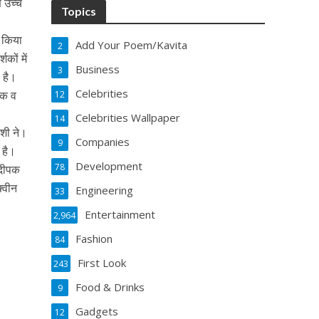
ण उच्च
Topics
ण किया
Add Your Poem/Kavita
2
कों में
Business
3
 है।
Celebrities
ेखक व
12
Celebrities Wallpaper
14
ंशी ने।
Companies
9
 है।
Development
78
 दीपक
क्वीन
Engineering
33
Entertainment
2,964
Fashion
84
First Look
243
Food & Drinks
9
Gadgets
12