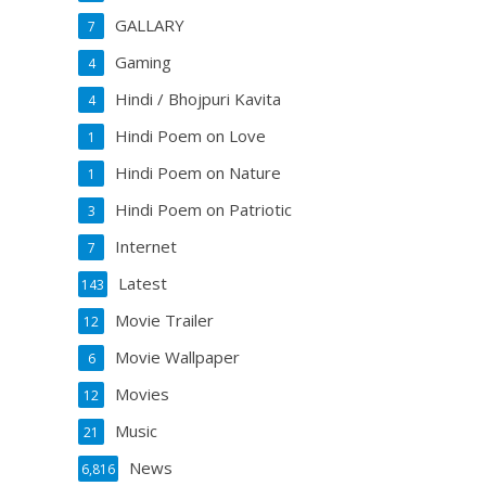
GALLARY
7
Gaming
4
Hindi / Bhojpuri Kavita
4
Hindi Poem on Love
1
Hindi Poem on Nature
1
Hindi Poem on Patriotic
3
Internet
7
Latest
143
Movie Trailer
12
Movie Wallpaper
6
Movies
12
Music
21
News
6,816