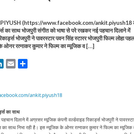
YUSH (https://www.facebook.com/ankit.piyush18 ल
ड्स का साथ भोजपुरी संगीत को भाषा से परे रखकर नई पहचान दिलाने में
िकार्ड्स भोजपुरी ने पावरस्टार पवन सिंह स्टारर भोजपुरी फिल्म लोहा पह
के ओनर रत्नाकर कुमार ने फिल्म का म्यूजिक व […]
बम गीत तोहरे के मांगिला जानु हुआ रिलीज, दर्शकों का मिल रहा भरपूर प्यार
M
Li
E
S
n
m
h
s
k
ai
ar
e
l
e
acebook.com/ankit.piyush18
dI
n
्ड्स का साथ
r
पहचान दिलाने में अग्रसर म्यूजिक कंपनी वर्ल्डवाइड रिकार्ड्स भोजपुरी ने पावरस्ट
ोजपुरी का नया धमाकेदार गाना जल्द, दुबई की खूबसूरत लोकेशन्स पर हो रही है शूटिंग
न का साथ निभा रही है। इस म्यूजिक के ओनर रत्नाकर कुमार ने फिल्म का म्यूजि