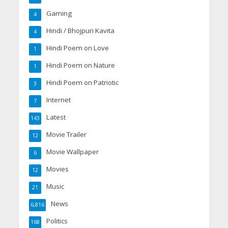
Gaming
4
Hindi / Bhojpuri Kavita
4
Hindi Poem on Love
1
Hindi Poem on Nature
1
Hindi Poem on Patriotic
3
Internet
7
Latest
143
Movie Trailer
12
Movie Wallpaper
6
Movies
12
Music
21
News
6,816
Politics
168