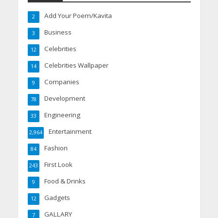
Add Your Poem/Kavita
2
Business
3
Celebrities
12
Celebrities Wallpaper
14
Companies
9
Development
78
Engineering
33
Entertainment
2,964
Fashion
84
First Look
243
Food & Drinks
9
Gadgets
12
GALLARY
7