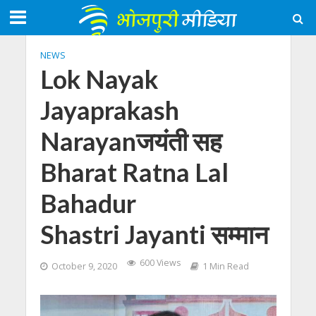
NEWS
Lok Nayak
Jayaprakash
Narayanजयंती सह
Bharat Ratna Lal
Bahadur
Shastri Jayanti सम्मान
600 Views
October 9, 2020
1 Min Read