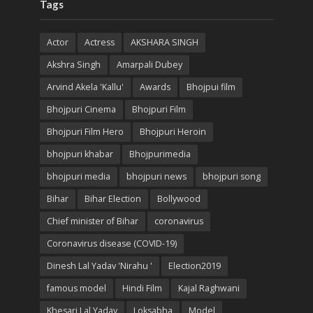
Tags
Actor
Actress
AKSHARA SINGH
Akshra Singh
Amarpali Dubey
Arvind Akela 'Kallu'
Awards
Bhojpui film
Bhojpuri Cinema
Bhojpuri Film
Bhojpuri Film Hero
Bhojpuri Heroin
bhojpuri khabar
Bhojpurimedia
bhojpuri media
bhojpuri news
bhojpuri song
Bihar
Bihar Election
Bollywood
Chief minister of Bihar
coronavirus
Coronavirus disease (COVID-19)
Dinesh Lal Yadav 'Nirahu '
Election2019
famous model
Hindi Film
Kajal Raghwani
Khesari Lal Yadav
Loksabha
Model