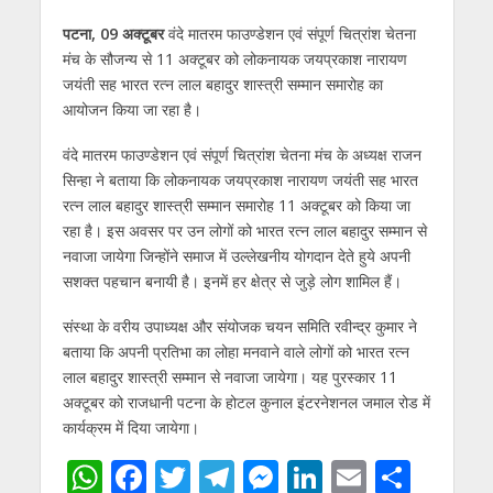
s
b
er
gr
e
e
l
e
पटना, 09 अक्टूबर
वंदे मातरम फाउण्डेशन एवं संपूर्ण चित्रांश चेतना
A
o
a
n
dI
मंच के सौजन्य से 11 अक्टूबर को लोकनायक जयप्रकाश नारायण
p
o
m
g
n
जयंती सह भारत रत्न लाल बहादुर शास्त्री सम्मान समारोह का
p
k
er
आयोजन किया जा रहा है।
वंदे मातरम फाउण्डेशन एवं संपूर्ण चित्रांश चेतना मंच के अध्यक्ष राजन
सिन्हा ने बताया कि लोकनायक जयप्रकाश नारायण जयंती सह भारत
रत्न लाल बहादुर शास्त्री सम्मान समारोह 11 अक्टूबर को किया जा
रहा है। इस अवसर पर उन लोगों को भारत रत्न लाल बहादुर सम्मान से
नवाजा जायेगा जिन्होंने समाज में उल्लेखनीय योगदान देते हुये अपनी
सशक्त पहचान बनायी है। इनमें हर क्षेत्र से जुड़े लोग शामिल हैं।
संस्था के वरीय उपाध्यक्ष और संयोजक चयन समिति रवीन्द्र कुमार ने
बताया कि अपनी प्रतिभा का लोहा मनवाने वाले लोगों को भारत रत्न
लाल बहादुर शास्त्री सम्मान से नवाजा जायेगा। यह पुरस्कार 11
अक्टूबर को राजधानी पटना के होटल कुनाल इंटरनेशनल जमाल रोड में
कार्यक्रम में दिया जायेगा।
W
F
T
T
M
Li
E
S