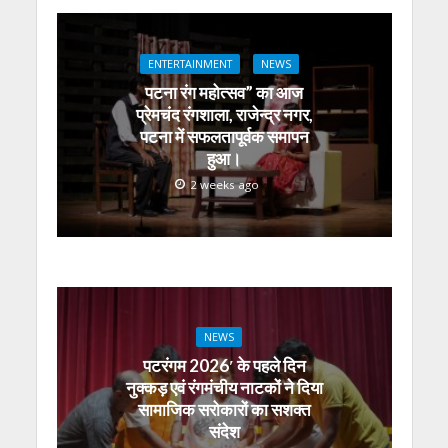
A
o
a
n
dI
p
o
m
g
n
p
k
er
ENTERTAINMENT
NEWS
पटना रंग महोत्सव” का आज
प्रेमचंद रंगशाला, राजेन्द्र नगर,
पटना में सफलतापूर्वक समापन
हुआ।
2 weeks ago
NEWS
पटरंगम 2026′ के पहले दिन
नुक्कड़ एवं रंगमंचीय नाटकों ने दिया
सामाजिक सरोकारों का सशक्त
संदेश