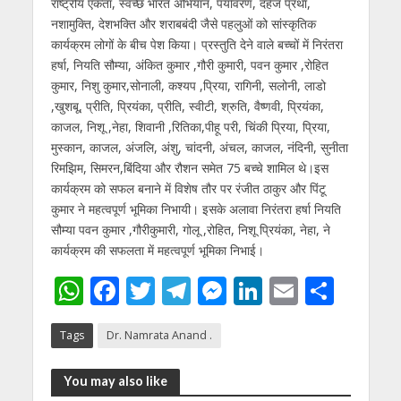
राष्ट्रीय एकता, स्वच्छ भारत अभियान, पर्यावरण, दहेज प्रथा,
नशामुक्ति, देशभक्ति और शराबबंदी जैसे पहलुओं को सांस्कृतिक
कार्यक्रम लोगों के बीच पेश किया। प्रस्तुति देने वाले बच्चों में निरंतरा
हर्षा, नियति सौम्या, अंकित कुमार ,गौरी कुमारी, पवन कुमार ,रोहित
कुमार, निशु कुमार,सोनाली, कश्यप ,प्रिया, रागिनी, सलोनी, लाडो
,खुशबू, प्रीति, प्रियंका, प्रीति, स्वीटी, श्रुति, वैष्णवी, प्रियंका,
काजल, निशू ,नेहा, शिवानी ,रितिका,पीहू परी, चिंकी प्रिया, प्रिया,
मुस्कान, काजल, अंजलि, अंशु, चांदनी, अंचल, काजल, नंदिनी, सुनीता
रिमझिम, सिमरन,बिंदिया और रौशन समेत 75 बच्चे शामिल थे।इस
कार्यक्रम को सफल बनाने में विशेष तौर पर रंजीत ठाकुर और पिंटू
कुमार ने महत्वपूर्ण भूमिका निभायी। इसके अलावा निरंतरा हर्षा नियति
सौम्या पवन कुमार ,गौरीकुमारी, गोलू ,रोहित, निशू प्रियंका, नेहा, ने
कार्यक्रम की सफलता में महत्वपूर्ण भूमिका निभाई।
W
F
T
T
M
Li
E
S
h
ac
w
el
e
n
m
h
Tags
Dr. Namrata Anand .
at
e
itt
e
ss
k
ai
ar
s
b
er
gr
e
e
l
e
You may also like