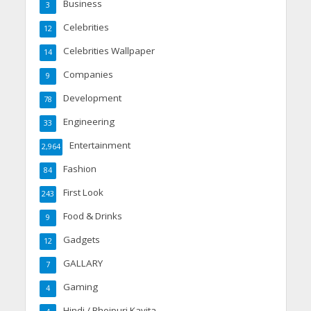
Business
3
Celebrities
12
Celebrities Wallpaper
14
Companies
9
Development
78
Engineering
33
Entertainment
2,964
Fashion
84
First Look
243
Food & Drinks
9
Gadgets
12
GALLARY
7
Gaming
4
Hindi / Bhojpuri Kavita