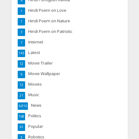
4
Hindi Poem on Love
1
Hindi Poem on Nature
1
Hindi Poem on Patriotic
3
Internet
7
Latest
143
Movie Trailer
12
Movie Wallpaper
6
Movies
12
Music
21
News
6,816
Politics
168
Popular
61
Robotics
3