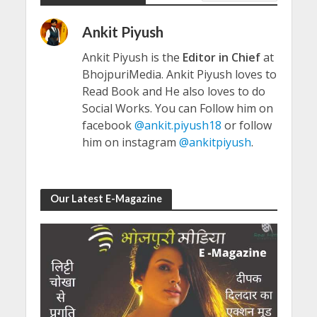
Ankit Piyush
Ankit Piyush is the
Editor in Chief
at
BhojpuriMedia. Ankit Piyush loves to
Read Book and He also loves to do
Social Works. You can Follow him on
facebook
@ankit.piyush18
or follow
him on instagram
@ankitpiyush
.
Our Latest E-Magazine