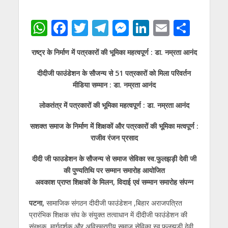
W
F
T
T
M
Li
E
S
h
ac
w
el
e
n
m
h
राष्ट्र के निर्माण में पत्रकारों की भूमिका महत्वपूर्ण : डा. नम्रता आनंद
at
e
itt
e
ss
k
ai
ar
s
b
er
gr
e
e
l
e
दीदीजी फाउंडेशन के सौजन्य से 51 पत्रकारों को मिला परिवर्तन
मीडिया सम्मान : डा. नम्रता आनंद
A
o
a
n
dI
p
o
m
g
n
लोकतंत्र में पत्रकारों की भूमिका महत्वपूर्ण : डा. नम्रता आनंद
p
k
er
सशक्त समाज के निर्माण में शिक्षकों और पत्रकारों की भूमिका मत्वपूर्ण :
राजीव रंजन प्रसाद
दीदी जी फाउडेशन के सौजन्य से समाज सेविका स्व.फुलझड़ी देवी जी
की पुण्यतिथि पर सम्मान समारोह आयोजित
अवकाश प्राप्त शिक्षकों के मिलन, विदाई एवं सम्मान समारोह संपन्न
पटना,
सामाजिक संगठन दीदीजी फाउंडेशन ,बिहार अराजपत्रित
प्रारंभिक शिक्षक संघ के संयुक्त तत्वाधान में दीदीजी फाउंडेशन की
संरक्षक, मार्गदर्शक और अविस्मरणीय समाज सेविका स्व.फुलझड़ी देवी