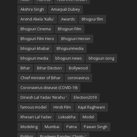
Akshra Singh
Amarpali Dubey
Arvind Akela 'Kallu'
Awards
Bhojpui film
Bhojpuri Cinema
Bhojpuri Film
Bhojpuri Film Hero
Bhojpuri Heroin
bhojpuri khabar
Bhojpurimedia
bhojpuri media
bhojpuri news
bhojpuri song
Bihar
Bihar Election
Bollywood
Chief minister of Bihar
coronavirus
Coronavirus disease (COVID-19)
Dinesh Lal Yadav 'Nirahu '
Election2019
famous model
Hindi Film
Kajal Raghwani
Khesari Lal Yadav
Loksabha
Model
Modeling
Mumbai
Patna
Pawan Singh
Politics
Pradeep Pandey 'Chintu '